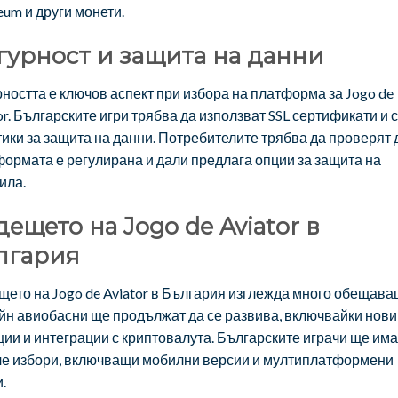
eum и други монети.
гурност и защита на данни
ността е ключов аспект при избора на платформа за Jogo de
or. Българските игри трябва да използват SSL сертификати и 
ики за защита на данни. Потребителите трябва да проверят 
ормата е регулирана и дали предлага опции за защита на
ила.
дещето на Jogo de Aviator в
лгария
ето на Jogo de Aviator в България изглежда много обещава
н авиобасни ще продължат да се развива, включвайки нови
ии и интеграции с криптовалута. Българските играчи ще има
че избори, включващи мобилни версии и мултиплатформени
.