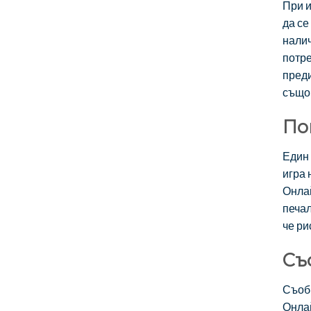
При и
да се
налич
потре
преди
също 
По
Един 
игра 
Онлай
печал
че ри
Съ
Съобщ
Онлай