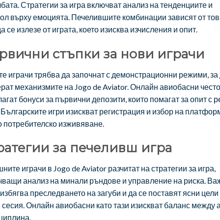
бата. Стратегии за игра включват анализ на тенденциите и
ол върху емоцията. Печелившите комбинации зависят от тов
да се излезе от играта, което изисква изчисления и опит.
рвични стъпки за нови играчи
е играчи трябва да започнат с демонстрационни режими, за
рат механизмите на Jogo de Aviator. Онлайн авиобасни чест
агат бонуси за първични депозити, които помагат за опит с 
 Българските игри изискват регистрация и избор на платфор
 потребителско изживяване.
ратегии за печеливш игра
ните играчи в Jogo de Aviator разчитат на стратегии за игра,
ващи анализ на минали ръндове и управление на риска. Ва
 избягва преследването на загуби и да се поставят ясни цели
 сесия. Онлайн авиобасни като тази изискват баланс между 
циплина.