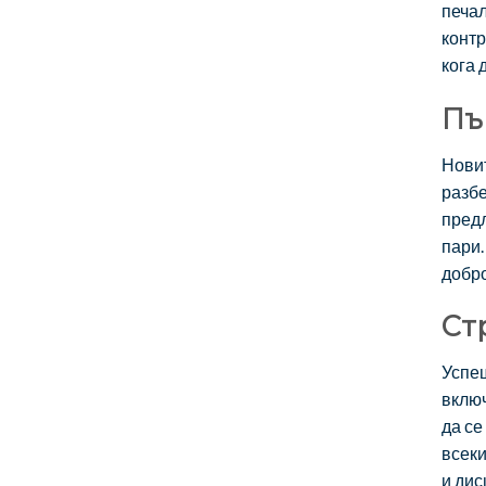
печал
контр
кога 
Пъ
Новит
разбе
предл
пари.
добро
Ст
Успеш
включ
да се
всеки
и дис