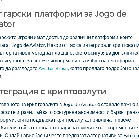
лгарски платформи за Jogo de
ator
рските играчи имат достъп до различни платформи, които
агат Jogo de Aviator. Някои от тях са интегрирали криптовал
алтернативен метод за плащане, което осигурява допълните
 сигурност. За повече информация за избор на платформа,
те да разгледате
Aviator Brasil
, която предлага подробен ана
.
теграция с криптовалути
зването на криптовалута в Jogo de Aviator е станало важно з
рските играчи, тъй като осигурява анонимност и бързи транз
орми, които поддържат криптовалута, привличат повече
бители, тъй като това отговаря на нуждите на съвременните
и. Онлайн авиобасни често предлагат алтернативи за Bitcoin