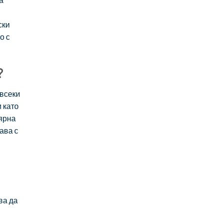
ски
о с
?
 всеки
 като
лярна
ава с
ва да