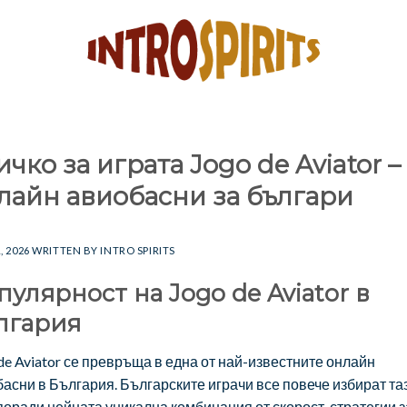
ичко за играта Jogo de Aviator –
лайн авиобасни за българи
, 2026
WRITTEN BY
INTRO SPIRITS
пулярност на Jogo de Aviator в
лгария
de Aviator се превръща в една от най-известните онлайн
асни в България. Българските играчи все повече избират та
поради нейната уникална комбинация от скорост, стратегии з