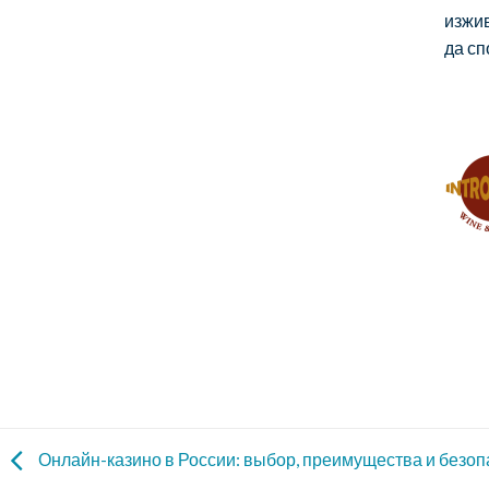
изжив
да сп
Онлайн-казино в России: выбор, преимущества и безоп