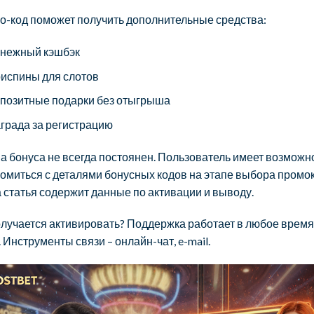
о-код поможет получить дополнительные средства:
нежный кэшбэк
испины для слотов
позитные подарки без отыгрыша
града за регистрацию
 бонуса не всегда постоянен. Пользователь имеет возможн
омиться с деталями бонусных кодов на этапе выбора промок
статья содержит данные по активации и выводу.
лучается активировать? Поддержка работает в любое время
. Инструменты связи – онлайн-чат, e-mail.