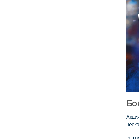
Бо
Акция
неско
Пр