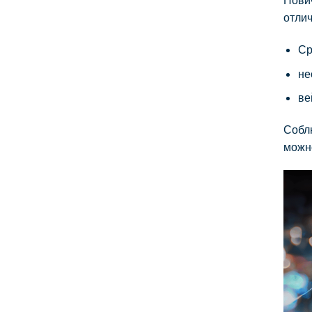
отли
Ср
не
ве
Собл
можн