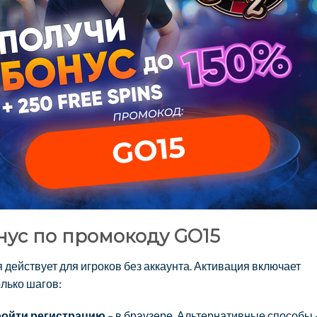
нус по промокоду GO15
 действует для игроков без аккаунта. Активация включает
лько шагов:
ойти регистрацию
– в браузере. Альтернативные способы 