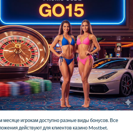
м месяце игрокам доступно разные виды бонусов. Все
ожения действуют для клиентов казино Mostbet.