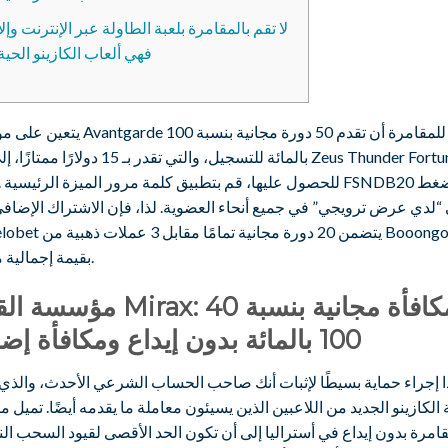
لا تقم بالمقامرة بلعبة الطاولة عبر الإنترنت وإلا
فهي ألعاب الكازينو الحية
يتعين على مؤسسة Avantgarde للمقامرة أن تقدم 0
بالمائة للتسجيل، والتي تقدر بـ 15 دولارًا ممتازًا، إلى لعب
pokie. 
“لدي عرض ترويجي” في جميع أنحاء العضوية.
لذا، فإن الاشتراك الإضافي 
بقيمة إجمالية ممتازة.
مؤسسة القمار Mirax: 40 مكافأة مج
100 بالمائة بدون إيداع ومكافأة إضافية
ا إجراء حماية بسيطًا لإثبات أنك صاحب الحساب الشرعي الأحدث، والذي 
 الكازينو الجديد من اللاعبين الذين يسيئون معاملة ما يقدمه أيضًا. تميل 
قامرة بدون إيداع في أستراليا إلى أن تكون الحد الأقصى لقيود السحب ال