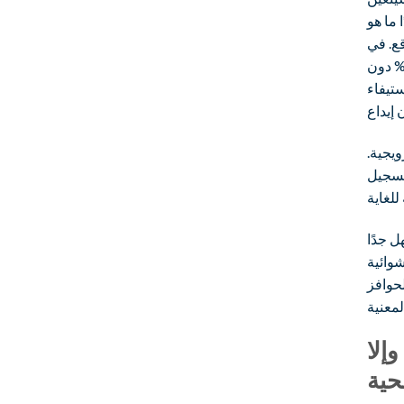
ما هو
ا من خلال إنشاء مراهنات مسؤولة وستضمن إحساسًا
ا وممتعًا لجميع الأشخاص. قد تقدم الكازينوهات عملة مجانية بنسبة 100% دون
تيفاء
ويجية.
بتسجيل
 جدًا
وائية
لحوافز
وإلا
حية