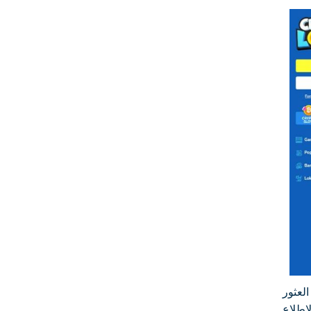
نك العثور
لاطلاع