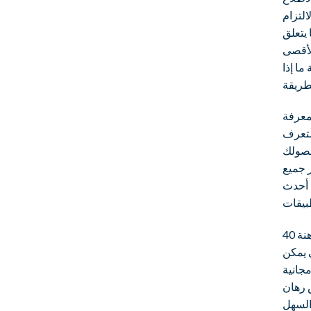
التزام
 يتعلق
الأقصى
ما إذا
لمعرفة
ستعرف
 حصولك
ر جميع
 أحدث
على سبيل المثال، يقدم الكازينو 10 دولارات مع متطلبات مراهنة 40x. إنه في
تي يمكن
مجانية
س رهان
 السهل