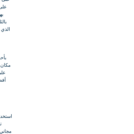
على 
به
بالث
الذي ي
بأحد
مكان ا
على
أفض
استخدا
ت
مجاني ت