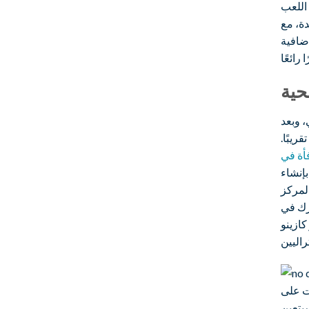
اللعب
دة، مع
بالغ إضافية
حية
 وبعد
 تقريبًا.
إنشاء
المركز
ناء أحدث عضويتك الآن واستمتع بوقتك من
كافأة قبول
ات على
سيتعين