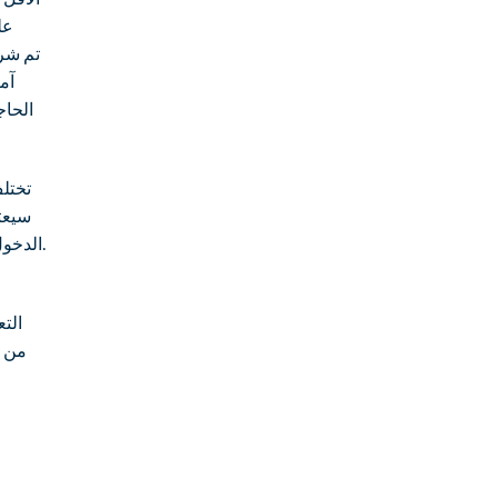
عل
الحاج
تختلف
سيعتم
الدخول إليها. موقعنا مهتم بشدة بتقديم عروض مستنيرة ويمكن أن تكون خاصة للغاية.
الت
من ا
ل