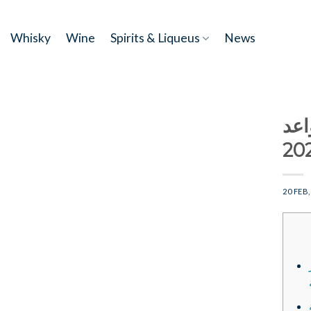
Skip
to
Whisky
Wine
Spirits & Liqueus
News
content
اعد
20 FEB,
ة