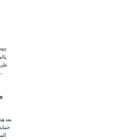
على 
يعد هذ
حماية
الم