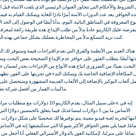
الشروط والأحكام التي تتجاوز العنوان الرئيسي الذي يلفت الانتباه قبل ال
ذه الحوافز. يعد عدد الدورات الآمنة أمرًا نادرًا للغاية ويمكنك القيام به فيما
لوج المعروفة في المناطق النائية. اليوم، بدأنا أيضًا في الوصول إلى الحد 
فرضه عليك الكازينو عادةً بدلاً من طلب الإيداع. هذه طريقة رائعة لمعرفة 
كنت تريد التسكع بدلاً من المخاطرة بعملتك بشكل جماعي بهذه الطريقة.
هناك العديد من الأنظمة والفرق التي تقدم اقتراحات قيمة وستوفر لك ا
ثها أيضًا. يتطلب العثور على حوافز عدم الإيداع الصحيحة بعض البحث و
لبحث بعيدًا. من الضروري اتباع هذه الأنواع من الإجراءات بحذر لضمان
 المكافأة الإضافية الخاصة بك ويمكنك البدء في تجربتها على الفور. تظه
ل ألعاب البوكيز بالإضافة إلى الألعاب القديمة المشهورة وستحصل على
ماكينات القمار من أفضل شركة تطبيقات.
الأساس ما بين 5 دولارات لمساعدتك فيما يتعلق بالخمسين دولارًا ال
مها لتجربة لعبة فيديو معينة. يتم توفيرها لك شخصيًا على شكل دولارات 
مامًا. فيما يلي بعض الحوافز الأكثر شيوعًا التي ستكتشفها. إنه في الأسا
مامًا على منزلنا، لإمكانية الفوز بالدولار الأسترالي الفعلي. أنا أجعل من