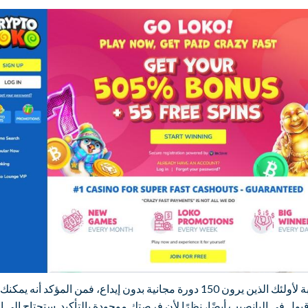
بالنسبة لأولئك الذين يرون 150 دورة مجانية بدون إيداع، فمن المؤكد أنه يمك
بول في اليانصيب أيضًا، نظرًا لأن فرصتك موجودة بالتأكيد. ستحتاج إلى ا