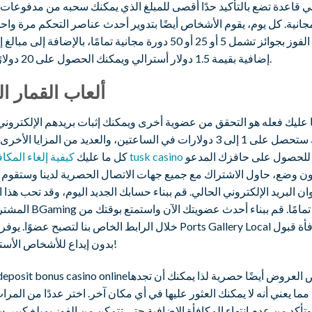
 قاعدة تضع بالتأكيد حدًا أقصى للمبلغ الذي يمكنك سحبه من مدفوعات 
جانية. كل يوم، يقوم الأشخاص أيضًا بتدوير أحدث عناصر التحكم مرة واح
فرصة الفوز بجوائز تشمل 5 أو 25 أو 50 دورة مجانية تمامًا، بالإضافة إلى م
إضافية بقيمة 1.5 دولار أسترالي ويمكنك الحصول على 20 دولارًا رائعًا.
ألعاب القمار ال
 عليك فعله هو التحقق من عضوية أخرى ويمكنك إثبات بريدهم الإلكتروني،
ذلك ستحصل على 1 إلى 3 دولارات في الساعتين، والعديد من المزايا الأخرى
فعله للحصول على حافزك المدعو
كيفية إلغاء المكافأة في tusk casino
كل ما عليك
ن وضع، حاول الاشتراك مع جميع جهات الاتصال الحصرية لدينا وستقوم ب
ان البريد الإلكتروني الحالي. قم ببناء حسابك الجديد اليوم، وقد تحب هذا 
المشترك في BGaming مجانًا تمامًا. قم بب
خلال الرابط الخاص بنا لتصبح عضوًا. يوفر كازينو Ports Gallery Local م
بدون إيداع للأشخاص الأستراليين!
العروض أيضًا حصرية لذا يمكنك أن تجدها
 مما يعني أنه لا يمكنك العثور عليها في أي مكان آخر. اختر عددًا من المر
وتأكد من عدم انتهاء المكافأة الإضافية حتى تتمكن من الفوز بمبلغ كبير. 