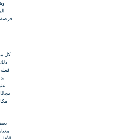
وهي
الم
كل ما
بدو
عنو
بعض 
معنا،
الأقل 