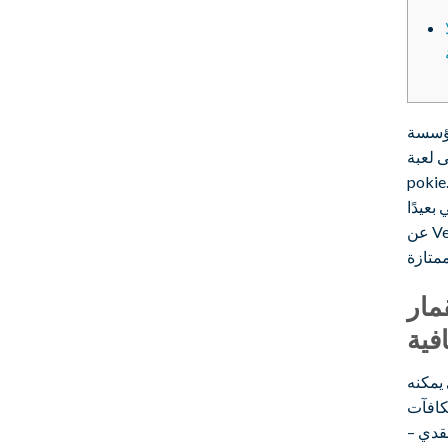
5 دورة مجانية بنسبة 100
ة Zeus Thunder Fortunes
للحصول عليها، قم بتطبيق كلمة مرور الميزة الرئيسية FSNDB20 بالضغط
بعيدًا
عن Velobet يتضمن 20 دورة مجانية تمامًا مقابل 3 عملات ذهبية من Booongo،
انية بنسبة
يمكنه
مكافآت
نقدي –