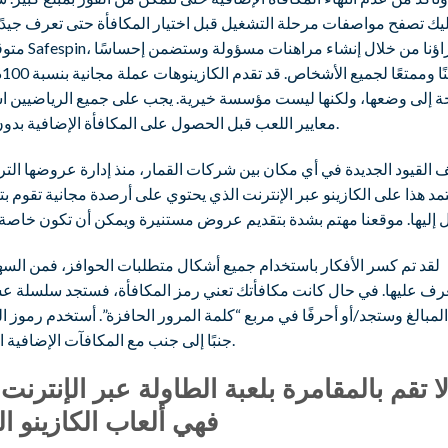
يك تصفح مواصفات مرحلة التشغيل قبل اختيار المكافأة حتى تعرف جيدًا 
متوقع. في Safespin، تم شراؤن
آمنً
ة إلى وضعها، ولكنها ليست مؤسسة خيرية. يجب على جميع الرياضيين اس
معايير اللعب قبل الحصول على المكافأة الإضافية بدون إيداع.
 القيود الجديدة في أي مكان بين شركات القمار، منذ إدارة عروضها التر
د هذا على الكازينو عبر الإنترنت الذي يحتوي على أرصدة مجانية تقوم 
لقد تم كسر الأفكار باستخدام جميع أشكال متطلبات الحوافز، فمن السهل
عرف عليها. في حال كانت مكافأتك تعني رمز المكافأة، فستجد سلسلة عش
لمبالغ وستجد/أو أحرفًا في مربع “كلمة المرور الحافزة”. أستخدم رموز ا
جنبًا إلى جنب مع المكافآت الإضافية المعنية.
ا تقم بالمقامرة بلعبة الطاولة عبر الإنترنت 
فهي ألعاب الكازينو ال