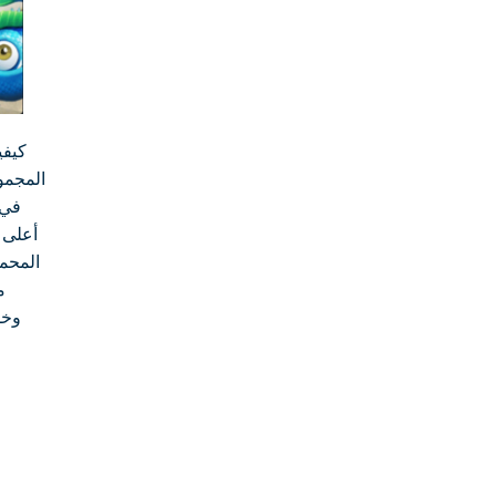
كيفي
المجموع
المحمو
م