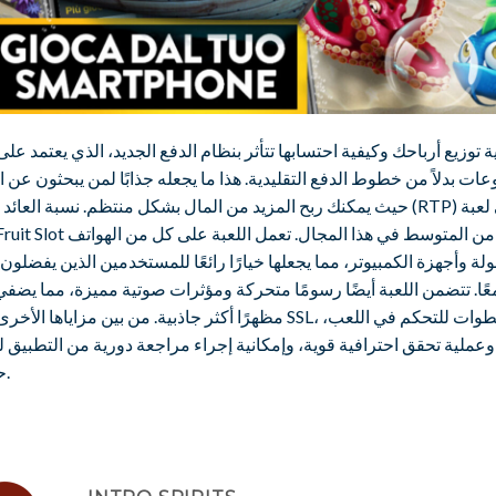
ة توزيع أرباحك وكيفية احتسابها تتأثر بنظام الدفع الجديد، الذي يعتمد على
ات بدلاً من خطوط الدفع التقليدية. هذا ما يجعله جذابًا لمن يبحثون عن ا
حيث يمكنك ربح المزيد من المال بشكل منتظم. نسبة العائد للاعب (RTP) 
Cool Fruit Slot أعلى من المتوسط ​​في هذا المجال
لة وأجهزة الكمبيوتر، مما يجعلها خيارًا رائعًا للمستخدمين الذين يفضلون
عًا. تتضمن اللعبة أيضًا رسومًا متحركة ومؤثرات صوتية مميزة، مما يضفي
مظهرًا أكثر جاذبية. من بين مزاياها الأخرى: أمان SSL، وخطوات للتحكم
وعملية تحقق احترافية قوية، وإمكانية إجراء مراجعة دورية من التطبيق 
حقوقك.