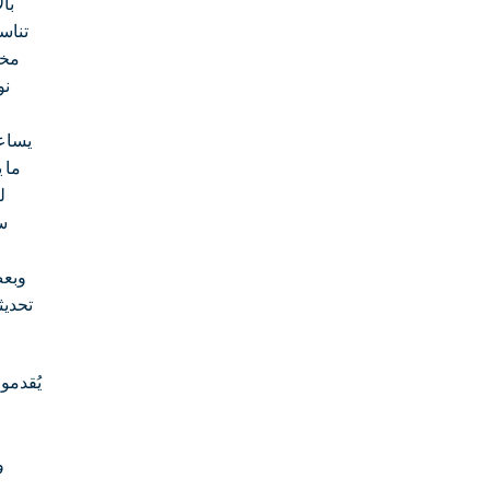
بال
تناس
مخت
نو
يساع
ما 
ل
سر
وبعض
تحديث
يُقدمو
و