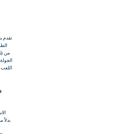
تقدم ب
الطا
من تلك
الجولة 
اللعب 
م
الا
بدلاً 