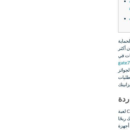
لحماية
ن أكثر
قات في
جوائز
طلبات
ردة
لعبة Cool Good Fresh Fruit Ranch، من تطوير شركة Playtech، تتيح لك الاستمتاع
 ربحًا
 أجهزة