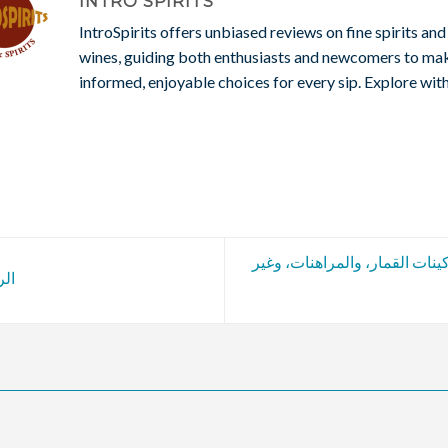
INTRO SPIRITS
IntroSpirits offers unbiased reviews on fine spirits and
wines, guiding both enthusiasts and newcomers to ma
informed, enjoyable choices for every sip. Explore with
ينات القمار، والمراهنات، وغير
فتحة