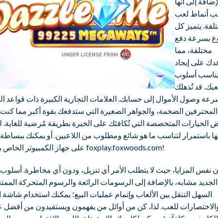
إضافة إلى أنها
ب أنماط لعب
لفة. يتميز كل
ع بسرعة دفع
مختلفة، مما
دك على إيجاد
يناسب أسلوب
عبك. قد تُذهلك
عة وصول الأموال إلى حسابك. العلامات التجارية الكبيرة ذات قواعد ال
المحترفين الضخمة، والجواهر الصغيرة التي ستدفعك بقوة أكبر مما كنت أ
 الخيارات المتخصصة التي تُكافئك على الخبرة بطريقة مُرضية للغاية. لذ
ها باستمرار لتناسب ما هو شائع ومطلوب من اللاعبين. أو يمكنك ببساطة
على جهاز الكمبيوتر الخاص بك عبر foxplay.foxwoods.com!
ن نفس المزايا، حيث لا يتطلب الأمر أي تنزيل، ودون أي مخاطرة. أسلوب 
الجديد مشابه، بالإضافة إلى الرسومات الرائعة والرسوم المتحركة الممت
السهل التنقل بين الألعاب وإتمام عمليات البيع؛ يمكنك استخدام شاشة
الاختصارات للعب. لذا، كن من أوائل من يفهمون ويستفيدون من أفضل