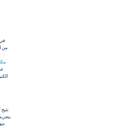
في 
من ال
ate777
عم
الكب
بتجربة
حقي