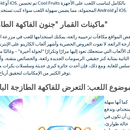
Android أو iOS. تم تحس
المحمولة، مما يضمن سهولة اللعب سواء كنت تستخدم جهاز Android أو iOS.
ماكينات القمار "جنون الفاكهة الطازجة"
عض المواقع مكافآت ترحيبية رائعة، يمكنك استخدامها للعب في مزرعة ال
زجة الرائعة. لا تفوت العروض الحصرية وأشهر ألعاب الكازينو على الإنترنت
 الألعاب التي ستجعلك تعود إليها مرارًا وتكرارًا "لجولة أخيرة" – وغالبًا م
الثانية بمثابة كنز حقيقي. الرسومات الجديدة رائعة، والخصائص متقنة، 
سلس للغاية. ومع ذلك، فإن أحدث جائزة كبرى حديثة وسلسلات بكرات م
توفر الكثير من الإمكانيات لتحقيق أرباح عالية.
وضوع اللعب: التعرض للفاكهة الطازجة البا
كما أنها سهلة
ستخدام، وتدفع
من أن تكون في
حالة طوارئ،