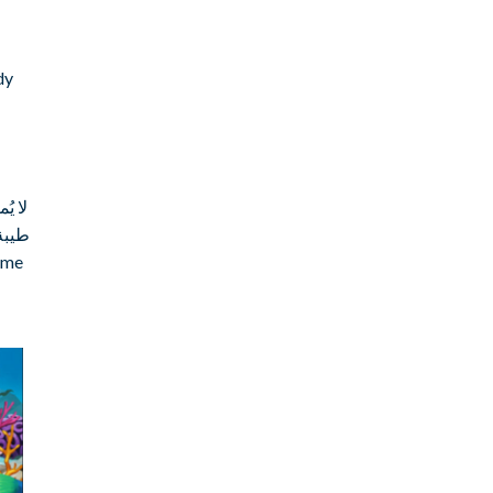
لا ي
طيبة 