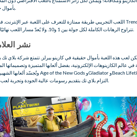
الكازينو ومكافآته! ويمكن لكل زائر الاستمتاع باللعب الافتراضي دون ال
بأموال حقيقية.
اللعب التجريبي طريقة ممتازة للتعرف على اللعبة عبر الإنترنت. في لعبة 
Fruit، تتراوح الرهانات الكاملة لكل جولة بين 1 و10. ولا يُعدّ مسار اللعب نهائيًا.
نشر العلا
ُمكن لعب هذه اللعبة بأموال حقيقية في كازينو بيرلز. تتمتع شركة بلاي تك
في عالم الكازينوهات الإلكترونية، بفضل ألعابها المتميزة وتصميماتها الم
وتُجسّد ألعابها الشهيرة مثل Age of the New Gods وladiator
التزام بلاي تك بتقديم رسومات عالية الجودة وتجربة لعب غامرة.