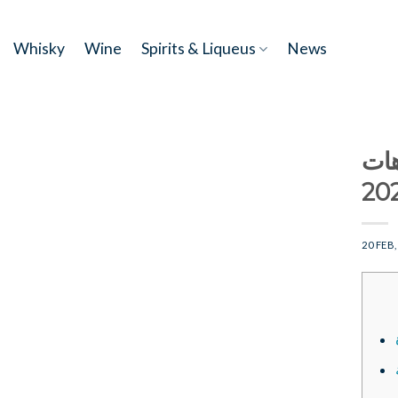
Skip
to
Whisky
Wine
Spirits & Liqueus
News
content
هات
20 FEB,