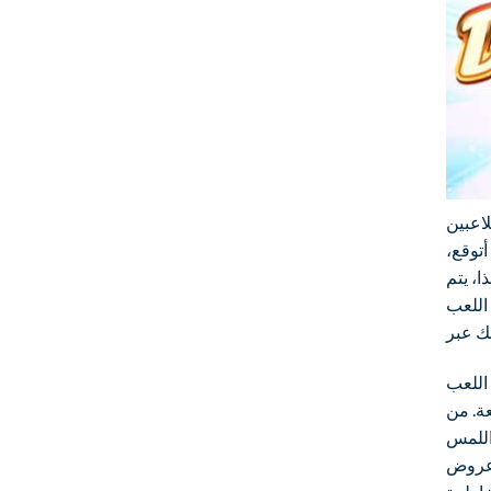
لاعبين
توقع،
ا، يتم
 اللعب
اللعب
عة. من
 اللمس
 عروض