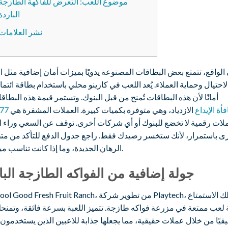
موضوع اللعب: التعرض للفاكهة الطازجة
الباردة
نشر العلامات
الواقع، تتمتع بعض البطاقات المصنوعة يدويًا بميزات أمان إضافية مثل ا
احتيال وحماية العملاء. يُعد اللعب في كازينو محلي باستخدام بطاقة ائتما
أمانًا لأن هذه البطاقات تُمنح من قبل البنوك. وتستمر قيمة هذه البطا
g مكافأة الإيداع
الازدياد، وهي متوفرة بكميات كبيرة. العملات المشفرة هي
لات رقمية لا تخضع للبنوك أو أي شركات أخرى. توقف عن السعي وراء ال
رى باستمرار، لأنك ستخسر رصيدك فقط.
راجع جدول الدفع للتأكد من مت
الرهان الجديدة، وما إذا كانت تناسب ميزانيتك.
جولة إضافية من الفواكه الطازجة البا
 لعب ممتعة في مزرعة فواكه طازجة. تتميز اللعبة بسرعة فائقة، وتمنحك
قيًا من خلال عملات حقيقية، مما يجعلها جذابة للاعبين الذين يستخدمون