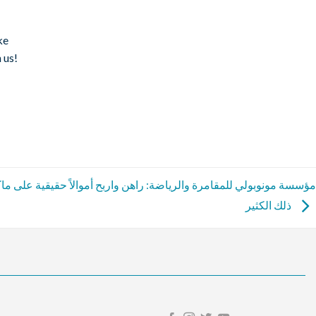
ke
 us!
مؤسسة مونوبولي للمقامرة والرياضة: راهن واربح أموالاً حقيقية على ماك
ذلك الكثير