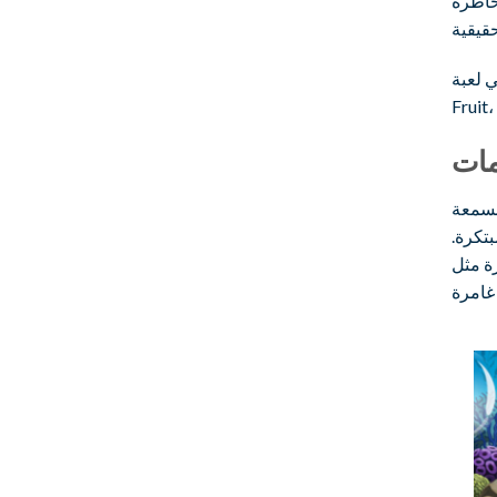
مخاطرة
Trendy
مات
 بسمعة
بتكرة.
G وBeach Lifetime