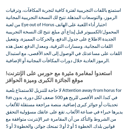
استمتع باللفات التجريبية لفترة كافية لتجربة المكافآت، وترقيات
الرموز، والتوسعات المذهلة. تتيح لك النسخة التجريبية المجانية
من لعبة Eye out of Horus اختبار أداء اللعبة على الهاتف
المحمول/الكمبيوتر قبل إيداع أي مبلغ. تتيح لك النسخة التجريبية
الجديدة الاطلاع على جدول الدفع، والحركات المميزة، وتفعيل
اللفات المجانية، ومسارات الترقية، ومعدل الدفع. تعمل هذه
اللفات على مساعدتك في الوصول إلى الحد الأقصى، مع استبدال
الرموز العادية خلال دورات المكافآت المجانية أو الإضافية.
استعدوا لمغامرة مثيرة مع حورس على الإنترنت!
موقع الجائزة الكبرى وميزة الحوافز
لا حاجة للتنزيل للاستمتاع بلعبة Attention away from horus for
fun في كندا. الحد الأقصى للربح هو 500 ضعف لكل دورة، بدون
تحديثات أو جوائز كبرى إضافية. منصة مراجعة مستقلة للألعاب
يديرها خبراء في صناعة الألعاب. تقع على عاتقك مسؤولية التحقق
من الشروط والتأكد من أن المقامرة عبر الإنترنت متوافقة مع
قوانين بلدك. الخطوة 1 أو 2 أو 3 تمنحك جوائز، والخطوة 3 أو 5