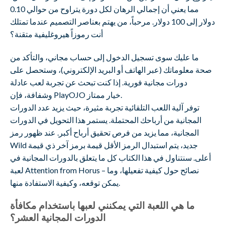
مما يعني أن إجمالي الرهان لكل دورة يتراوح من حوالي 0.10
دولار إلى 100 دولار. مرحباً، من يهتم بعناصر التصميم عندما تمتلك
أنت رموزاً هيروغليفية متقنة؟
ما عليك سوى تسجيل الدخول إلى حساب مجاني، والتأكد من
صحة معلوماتك (عبر الهاتف أو البريد الإلكتروني)، وستحصل على
دورات مجانية فورية. إذا كنت تبحث عن تجربة لعب عادلة
وشفافة، فإن PlayOJO خيار ممتاز.
توفر آلية اللعب التلقائية تجربة مثيرة، حيث يزيد عدد الدورات
المجانية من أرباحك المحتملة. يستمر هذا التحويل في الدورات
المجانية، مما يزيد من فرص تحقيق أرباح أكبر. عند ظهور رمز
Wild جديد، يتم استبدال الرمز الأقل قيمة برمز آخر ذي قيمة
أعلى. سنتناول في هذا الكتاب كل ما يتعلق بالدورات المجانية في
لعبة Attention from Horus – نصائح حول كيفية تفعيلها، وما
يمكن توقعه، وكيفية الاستفادة منها.
ما هي اللعبة التي يمكنني لعبها باستخدام مكافأة
الدورات المجانية العشر؟