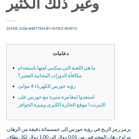
وغير ذلك الكثير
20 FEB, 2026
WRITTEN BY
INTRO SPIRITS
دعامات
ما هي اللعبة التي يمكنني لعبها باستخدام
مكافأة الدورات المجانية العشر؟
رؤية حورس للكهرباء 4 موانئ
استعدوا لمغامرة مثيرة مع حورس على
الإنترنت! موقع الجائزة الكبرى وميزة الحوافز
يرمز رمز الربح في رؤية حورس إلى خمسمائة دقيقة من الرهان.
يتراوح رهان المحترفين من 0.01 دولار إلى 1.00 دولار لكل نطاق،