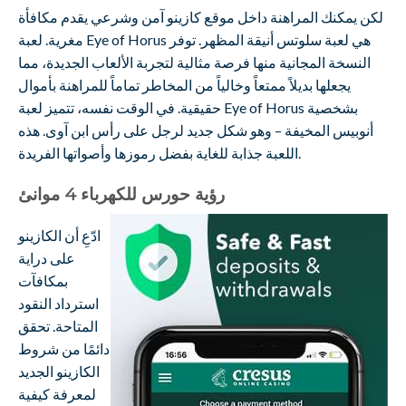
لكن يمكنك المراهنة داخل موقع كازينو آمن وشرعي يقدم مكافأة
مغرية. لعبة Eye of Horus هي لعبة سلوتس أنيقة المظهر. توفر
النسخة المجانية منها فرصة مثالية لتجربة الألعاب الجديدة، مما
يجعلها بديلاً ممتعاً وخالياً من المخاطر تماماً للمراهنة بأموال
حقيقية. في الوقت نفسه، تتميز لعبة Eye of Horus بشخصية
أنوبيس المخيفة – وهو شكل جديد لرجل على رأس ابن آوى. هذه
اللعبة جذابة للغاية بفضل رموزها وأصواتها الفريدة.
رؤية حورس للكهرباء 4 موانئ
ادّعِ أن الكازينو
على دراية
بمكافآت
استرداد النقود
المتاحة. تحقق
دائمًا من شروط
الكازينو الجديد
لمعرفة كيفية