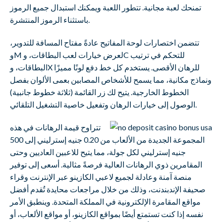
تمنحك لعبة مجانية. تتطور اللعبة ويمكنك استبدال جميع الرموز
باستثناء الرموز المنتشرة.
تتضمن اختصارات لوحة المفاتيح عادةً مفتاح المسافة للتدوير،
وM لعرض خيارات لعب البطاقات، وC للتحكم في ترتيب
البطاقات، وX للرهان الأقصى. يستخدم كل خط دفع لونًا مميزًا
ونماذج مكانية، مما يسمح للأشخاص المصابين بعمى الألوان بفصل
الخطوط الخارجية. يتيح لك زر القائمة (ثلاثة خطوط جانبية)
الوصول إلى خيارات الرهان وتفعيل خاصية التشغيل التلقائي.
تتراوح قيمة الرهانات في هذه
المجموعة الجديدة من الألعاب من 0.20 جنيه إسترليني إلى 500
جنيه إسترليني لكل جولة، مما يتيح للاعبين العاديين وحتى
المقامرين ذوي الرهانات العالية فرصةً مثالية. أسعى إلى توفير
منصة آمنة وعادلة لجميع لاعبي الكازينو عبر الإنترنت وقراء
صحيفة الإندبندنت، وذلك من خلال مراجعات محايدة تُقدم أفضل
مواقع المقامرة الإلكترونية في المملكة المتحدة. وينطبق الأمر
نفسه إذا كنت تستمتع أيضًا بمواقع الكازينو، أو مواقع الألعاب، أو