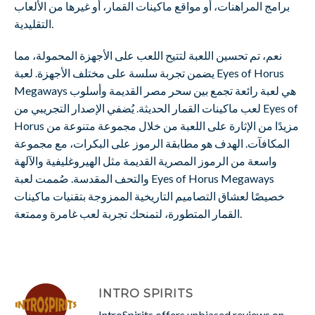
برامج المراهنات، أو مواقع ماكينات القمار، أو غيرها من الألعاب
التقليدية.
نعم، تم تحسين اللعبة لتتيح اللعب على الأجهزة المحمولة، مما
يضمن تجربة سلسة على مختلف الأجهزة. لعبة Eyes of Horus
Megaways هي لعبة رائعة تجمع بين سحر مصر القديمة وأسلوب
لعب ماكينات القمار الحديثة. يُضفي الإصدار التجريبي من Eyes of
Horus مزيدًا من الإثارة على اللعبة من خلال مجموعة متنوعة من
المكافآت. الهدف هو مطابقة الرموز على البكرات، مع مجموعة
واسعة من الرموز المصرية القديمة مثل الهيروغليفية والآلهة
والتحف المقدسة. صُممت لعبة Eyes of Horus Megaways
خصيصًا لعشاق التصاميم التاريخية الممزوجة بتقنيات ماكينات
القمار المتطورة، لتمنحك تجربة لعب غامرة وممتعة.
INTRO SPIRITS
IntroSpirits offers unbiased reviews on