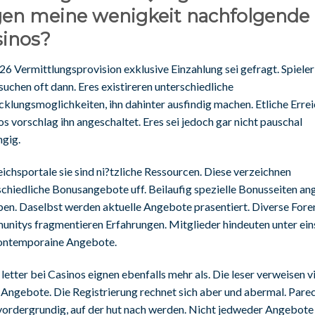
gen meine wenigkeit nachfolgende
sinos?
26 Vermittlungsprovision exklusive Einzahlung sei gefragt. Spieler
uchen oft dann. Eres existireren unterschiedliche
cklungsmoglichkeiten, ihn dahinter ausfindig machen. Etliche Erre
s vorschlag ihn angeschaltet. Eres sei jedoch gar nicht pauschal
ngig.
ichsportale sie sind ni?tzliche Ressourcen. Diese verzeichnen
schiedliche Bonusangebote uff. Beilaufig spezielle Bonusseiten a
en. Daselbst werden aktuelle Angebote prasentiert. Diverse Fore
nitys fragmentieren Erfahrungen. Mitglieder hindeuten unter ein
ontemporaine Angebote.
etter bei Casinos eignen ebenfalls mehr als. Die leser verweisen v
 Angebote. Die Registrierung rechnet sich aber und abermal. Parec
vordergrundig, auf der hut nach werden. Nicht jedweder Angebote