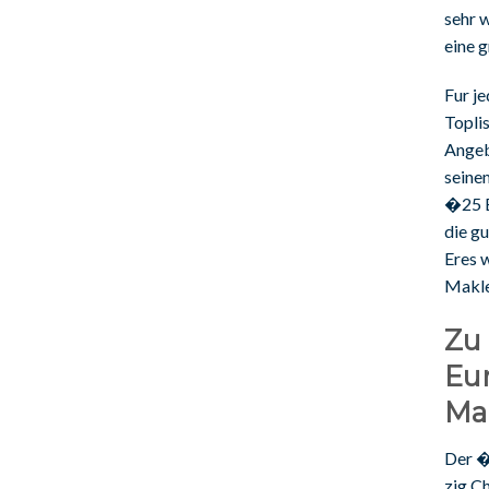
sehr 
eine 
Fur j
Toplis
Angeb
seine
�25 B
die g
Eres 
Makle
Zu
Eu
Ma
Der �
zig C