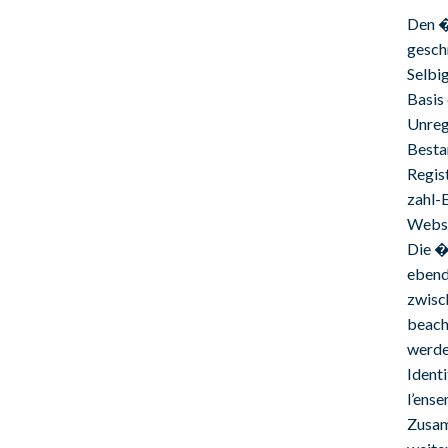
Den �
geschm
Selbig
Basis
Unreg
Besta
Regis
zahl-E
Websei
Die �
ebend
zwisc
beach
werde
Ident
l’ense
Zusam