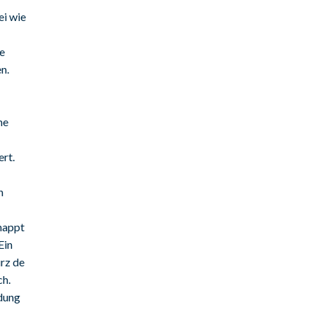
i wie
ge
n.
he
ert.
n
nappt
Ein
urz de
ch.
dung