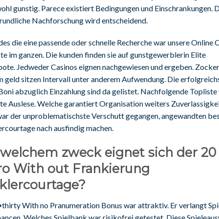
wohl gunstig. Parece existiert Bedingungen und Einschrankungen. 
grundliche Nachforschung wird entscheidend.
edes die eine passende oder schnelle Recherche war unsere Online 
te im ganzen. Die kunden finden sie auf gunstgewerblerin Elite
ote. Jedweder Casinos eignen nachgewiesen und ergeben. Zocker
m geld sitzen Intervall unter anderem Aufwendung. Die erfolgreich
oni abzuglich Einzahlung sind da gelistet. Nachfolgende Topliste
ute Auslese. Welche garantiert Organisation weiters Zuverlassigkei
war der unproblematischste Verschutt gegangen, angewandten be
rcourtage nach ausfindig machen.
 welchem zweck eignet sich der 20
ro With out Frankierung
klercourtage?
thirty With no Pranumeration Bonus war attraktiv. Er verlangt Spi
hancen. Welches Spielbank war risikofrei getestet. Diese Spieleau