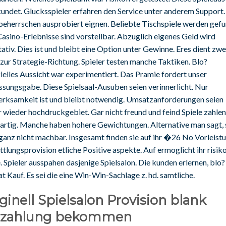
rkundet. Glucksspieler erfahren den Service unter anderem Support
 beherrschen ausprobiert eignen. Beliebte Tischspiele werden gef
Casino-Erlebnisse sind vorstellbar. Abzuglich eigenes Geld wird
ativ. Dies ist und bleibt eine Option unter Gewinne. Eres dient zwe
 zur Strategie-Richtung. Spieler testen manche Taktiken. Blo?
ielles Aussicht war experimentiert. Das Pramie fordert unser
ssungsgabe. Diese Spielsaal-Ausuben seien verinnerlicht. Nur
rksamkeit ist und bleibt notwendig. Umsatzanforderungen seien
 wieder hochdruckgebiet. Gar nicht freund und feind Spiele zahlen
hartig. Manche haben hohere Gewichtungen. Alternative man sagt, 
 ganz nicht machbar. Insgesamt finden sie auf ihr �26 No Vorleist
tlungsprovision etliche Positive aspekte. Auf ermoglicht ihr risik
. Spieler ausspahen dasjenige Spielsalon. Die kunden erlernen, blo?
t Kauf. Es sei die eine Win-Win-Sachlage z. hd. samtliche.
ginell Spielsalon Provision blank
nzahlung bekommen