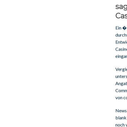
sa
Ca
Ein �
durchs
Entwi
Casino
einga
Vergle
unter
Angab
Commu
von c
News l
blank
noch 