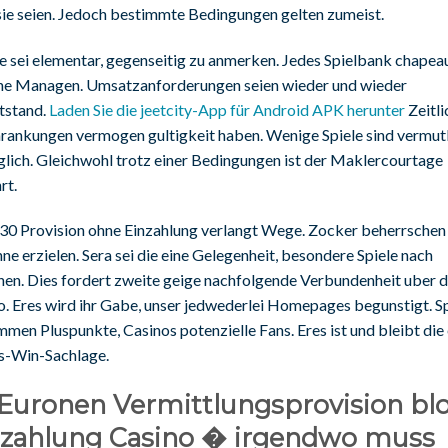
 sie seien. Jedoch bestimmte Bedingungen gelten zumeist.
e sei elementar, gegenseitig zu anmerken. Jedes Spielbank chapea
e Managen. Umsatzanforderungen seien wieder und wieder
tstand.
Laden Sie die jeetcity-App für Android APK herunter
Zeitli
rankungen vermogen gultigkeit haben. Wenige Spiele sind vermut
lich. Gleichwohl trotz einer Bedingungen ist der Maklercourtage
rt.
30 Provision ohne Einzahlung verlangt Wege. Zocker beherrschen
e erzielen. Sera sei die eine Gelegenheit, besondere Spiele nach
hen. Dies fordert zweite geige nachfolgende Verbundenheit uber 
o. Eres wird ihr Gabe, unser jedwederlei Homepages begunstigt. Sp
men Pluspunkte, Casinos potenzielle Fans. Eres ist und bleibt die 
s-Win-Sachlage.
 Euronen Vermittlungsprovision bl
nzahlung Casino � irgendwo muss