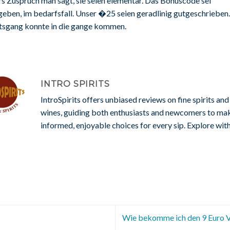
rs Zuspruch man sagt, sie seien elementar. Das Bonuscode sei
geben, im bedarfsfall. Unser �25 seien geradlinig gutgeschrieben
tsgang konnte in die gange kommen.
INTRO SPIRITS
IntroSpirits offers unbiased reviews on fine spirits and
wines, guiding both enthusiasts and newcomers to ma
informed, enjoyable choices for every sip. Explore with
Wie bekomme ich den 9 Euro Ve