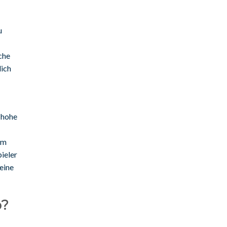
u
che
lich
 hohe
dm
ieler
eine
o?