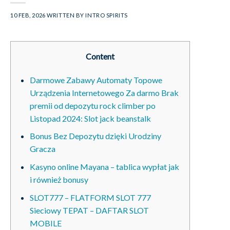
10 FEB, 2026
WRITTEN BY
INTRO SPIRITS
Content
Darmowe Zabawy Automaty Topowe
Urządzenia Internetowego Za darmo Brak
premii od depozytu rock climber po
Listopad 2024: Slot jack beanstalk
Bonus Bez Depozytu dzięki Urodziny
Gracza
Kasyno online Mayana – tablica wypłat jak
i również bonusy
SLOT777 – FLATFORM SLOT 777
Sieciowy TEPAT – DAFTAR SLOT
MOBILE