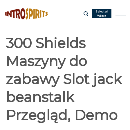
Skip
to
Selected
Wines
content
300 Shields
Maszyny do
zabawy Slot jack
beanstalk
Przegląd, Demo