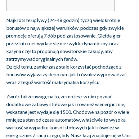
Najkrótsze upływy (24-48 godzin) tyczą wielokrotnie
bonusów o największej warunków, podczas gdy zwykłe
promocje oferują 7 dób pod zastosowanie. Giełda gier
przez internet wydaje się niezwykle dynamiczny, oraz
kasyna często proponują nowatorskie zakupy, aby
zatrzymywać oryginalnych fanów.
Dzięki temu, zamierzasz stale korzystać pochodzące z
bonusów wyjąwszy depozytu jak i również wyprowadzać
wraz z tegoż wartość maksymalna korzyści.
Zwróć także uwagę na to, że możesz w nim poznać
dodatkowe zabawy stołowe jak i również w energicznie,
wskazane jest wydaje się 1500. Choć owe na pozór o wiele
mniejsza stan od czasu automatów, właściwie to wysoka
wartość w wypadku konsol stołowych jak i również w
energicznie. Z racji czego, hdy Nasz kraj znajduje się w Unii