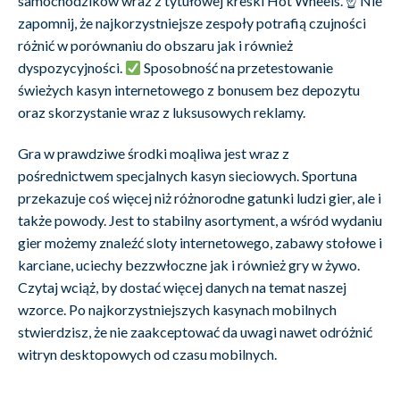
samochodzików wraz z tytułowej kreski Hot Wheels. ☝ Nie
zapomnij, że najkorzystniejsze zespoły potrafią czujności
różnić w porównaniu do obszaru jak i również
dyspozycyjności.
Sposobność na przetestowanie
świeżych kasyn internetowego z bonusem bez depozytu
oraz skorzystanie wraz z luksusowych reklamy.
Gra w prawdziwe środki moąliwa jest wraz z
pośrednictwem specjalnych kasyn sieciowych. Sportuna
przekazuje coś więcej niż różnorodne gatunki ludzi gier, ale i
także powody. Jest to stabilny asortyment, a wśród wydaniu
gier możemy znaleźć sloty internetowego, zabawy stołowe i
karciane, uciechy bezzwłoczne jak i również gry w żywo.
Czytaj wciąż, by dostać więcej danych na temat naszej
wzorce. Po najkorzystniejszych kasynach mobilnych
stwierdzisz, że nie zaakceptować da uwagi nawet odróżnić
witryn desktopowych od czasu mobilnych.