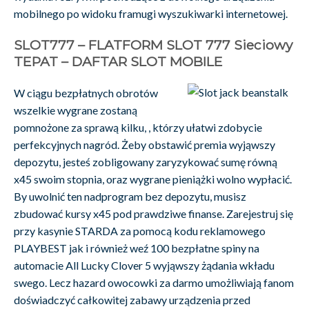
mobilnego po widoku framugi wyszukiwarki internetowej.
SLOT777 – FLATFORM SLOT 777 Sieciowy
TEPAT – DAFTAR SLOT MOBILE
W ciągu bezpłatnych obrotów
wszelkie wygrane zostaną
pomnożone za sprawą kilku, , którzy ułatwi zdobycie
perfekcyjnych nagród. Żeby obstawić premia wyjąwszy
depozytu, jesteś zobligowany zaryzykować sumę równą
x45 swoim stopnia, oraz wygrane pieniążki wolno wypłacić.
By uwolnić ten nadprogram bez depozytu, musisz
zbudować kursy x45 pod prawdziwe finanse. Zarejestruj się
przy kasynie STARDA za pomocą kodu reklamowego
PLAYBEST jak i również weź 100 bezpłatne spiny na
automacie All Lucky Clover 5 wyjąwszy żądania wkładu
swego. Lecz hazard owocowki za darmo umożliwiają fanom
doświadczyć całkowitej zabawy urządzenia przed