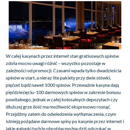
W całej kasynach przez internet stan gratisowych spinów
zdoła mocno uwagi różnić – wszystko pozostaje w
zależności od promocji. Czasami wpada tylko dwadzieścia
spinów w start, a nieraz lite pakiety przy dwie stówki,
pięćset bądź nawet 1000 spinów. Przeważnie kasyna dają
pięćdziesięciu–100 darmowych spinów w zakresie bonusu
powitalnego, jednak w całej kolosalnych depozytach czy
dłuższej grze ilość ma możliwość ekspresowo rosnąć.
Przejdźmy zatem do odwiedzenia wytłumaczenia, czym
istnieją pożądane darmowe spiny po kasynie przez internet i
jakie gatunki tychże obrotów można dziś odszukać w