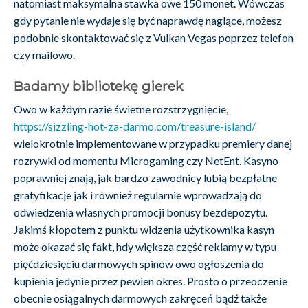
natomiast maksymalna stawka owe 150 monet. Wówczas
gdy pytanie nie wydaje się być naprawdę naglące, możesz
podobnie skontaktować się z Vulkan Vegas poprzez telefon
czy mailowo.
Badamy bibliotekę gierek
Owo w każdym razie świetne rozstrzygnięcie,
https://sizzling-hot-za-darmo.com/treasure-island/
wielokrotnie implementowane w przypadku premiery danej
rozrywki od momentu Microgaming czy NetEnt. Kasyno
poprawniej znają, jak bardzo zawodnicy lubią bezpłatne
gratyfikacje jak i również regularnie wprowadzają do
odwiedzenia własnych promocji bonusy bezdepozytu.
Jakimś kłopotem z punktu widzenia użytkownika kasyn
może okazać się fakt, hdy większa część reklamy w typu
pięćdziesięciu darmowych spinów owo ogłoszenia do
kupienia jedynie przez pewien okres. Prosto o przeoczenie
obecnie osiągalnych darmowych zakręceń bądź także