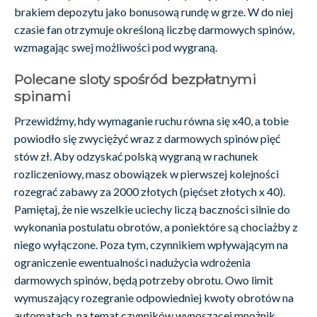
brakiem depozytu jako bonusową rundę w grze. W do niej
czasie fan otrzymuje określoną liczbę darmowych spinów,
wzmagając swej możliwości pod wygraną.
Polecane sloty spośród bezpłatnymi
spinami
Przewidźmy, hdy wymaganie ruchu równa się x40, a tobie
powiodło się zwyciężyć wraz z darmowych spinów pięć
stów zł. Aby odzyskać polską wygraną w rachunek
rozliczeniowy, masz obowiązek w pierwszej kolejności
rozegrać zabawy za 2000 złotych (pięćset złotych x 40).
Pamiętaj, że nie wszelkie uciechy liczą baczności silnie do
wykonania postulatu obrotów, a poniektóre są chociażby z
niego wyłączone. Poza tym, czynnikiem wpływającym na
ograniczenie ewentualności nadużycia wdrożenia
darmowych spinów, będą potrzeby obrotu. Owo limit
wymuszający rozegranie odpowiedniej kwoty obrotów na
automatach, na temat czynników wynoszącej mnożnik