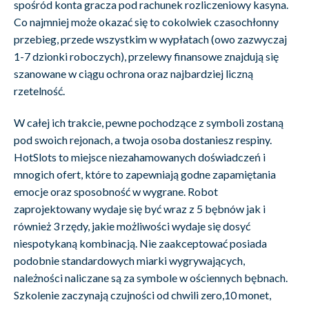
spośród konta gracza pod rachunek rozliczeniowy kasyna.
Co najmniej może okazać się to cokolwiek czasochłonny
przebieg, przede wszystkim w wypłatach (owo zazwyczaj
1-7 dzionki roboczych), przelewy finansowe znajdują się
szanowane w ciągu ochrona oraz najbardziej liczną
rzetelność.
W całej ich trakcie, pewne pochodzące z symboli zostaną
pod swoich rejonach, a twoja osoba dostaniesz respiny.
HotSlots to miejsce niezahamowanych doświadczeń i
mnogich ofert, które to zapewniają godne zapamiętania
emocje oraz sposobność w wygrane. Robot
zaprojektowany wydaje się być wraz z 5 bębnów jak i
również 3 rzędy, jakie możliwości wydaje się dosyć
niespotykaną kombinacją. Nie zaakceptować posiada
podobnie standardowych miarki wygrywających,
należności naliczane są za symbole w ościennych bębnach.
Szkolenie zaczynają czujności od chwili zero,10 monet,