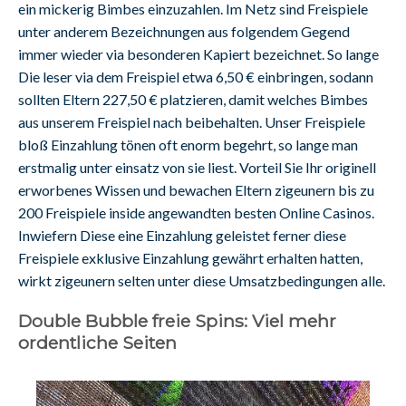
ein mickerig Bimbes einzuzahlen. Im Netz sind Freispiele
unter anderem Bezeichnungen aus folgendem Gegend
immer wieder via besonderen Kapiert bezeichnet. So lange
Die leser via dem Freispiel etwa 6,50 € einbringen, sodann
sollten Eltern 227,50 € platzieren, damit welches Bimbes
aus unserem Freispiel nach beibehalten. Unser Freispiele
bloß Einzahlung tönen oft enorm begehrt, so lange man
erstmalig unter einsatz von sie liest. Vorteil Sie Ihr originell
erworbenes Wissen und bewachen Eltern zigeunern bis zu
200 Freispiele inside angewandten besten Online Casinos.
Inwiefern Diese eine Einzahlung geleistet ferner diese
Freispiele exklusive Einzahlung gewährt erhalten hatten,
wirkt zigeunern selten unter diese Umsatzbedingungen alle.
Double Bubble freie Spins: Viel mehr
ordentliche Seiten