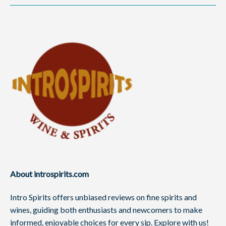
About introspirits.com
Intro Spirits offers unbiased reviews on fine spirits and
wines, guiding both enthusiasts and newcomers to make
informed, enjoyable choices for every sip. Explore with us!