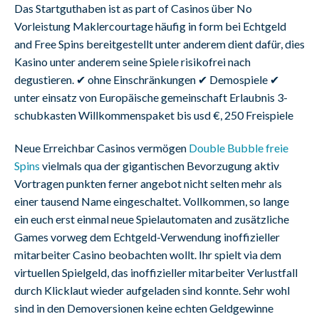
Das Startguthaben ist as part of Casinos über No
Vorleistung Maklercourtage häufig in form bei Echtgeld
and Free Spins bereitgestellt unter anderem dient dafür, dies
Kasino unter anderem seine Spiele risikofrei nach
degustieren. ✔ ohne Einschränkungen ✔ Demospiele ✔
unter einsatz von Europäische gemeinschaft Erlaubnis 3-
schubkasten Willkommenspaket bis usd €, 250 Freispiele
Neue Erreichbar Casinos vermögen
Double Bubble freie
Spins
vielmals qua der gigantischen Bevorzugung aktiv
Vortragen punkten ferner angebot nicht selten mehr als
einer tausend Name eingeschaltet. Vollkommen, so lange
ein euch erst einmal neue Spielautomaten and zusätzliche
Games vorweg dem Echtgeld-Verwendung inoffizieller
mitarbeiter Casino beobachten wollt. Ihr spielt via dem
virtuellen Spielgeld, das inoffizieller mitarbeiter Verlustfall
durch Klicklaut wieder aufgeladen sind konnte. Sehr wohl
sind in den Demoversionen keine echten Geldgewinne