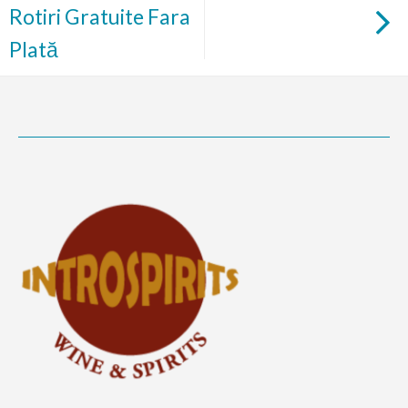
Rotiri Gratuite Fara
Plată