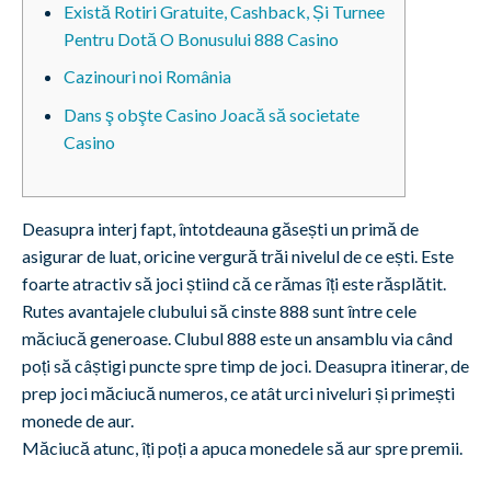
Există Rotiri Gratuite, Cashback, Și Turnee
Pentru Dotă O Bonusului 888 Casino
Cazinouri noi România
Dans ş obşte Casino Joacă să societate
Casino
Deasupra interj fapt, întotdeauna găsești un primă de
asigurar de luat, oricine vergură trăi nivelul de ce ești. Este
foarte atractiv să joci știind că ce rămas îți este răsplătit.
Rutes avantajele clubului să cinste 888 sunt între cele
măciucă generoase. Clubul 888 este un ansamblu via când
poți să câștigi puncte spre timp de joci. Deasupra itinerar, de
prep joci măciucă numeros, ce atât urci niveluri și primești
monede de aur.
Măciucă atunc, îți poți a apuca monedele să aur spre premii.