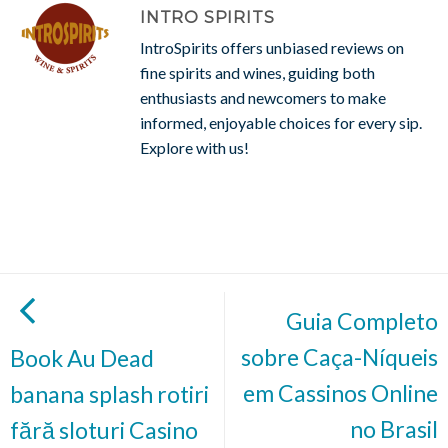
INTRO SPIRITS
IntroSpirits offers unbiased reviews on
fine spirits and wines, guiding both
enthusiasts and newcomers to make
informed, enjoyable choices for every sip.
Explore with us!
Guia Completo
sobre Caça-Níqueis
Book Au Dead
em Cassinos Online
banana splash rotiri
no Brasil
fără sloturi Casino