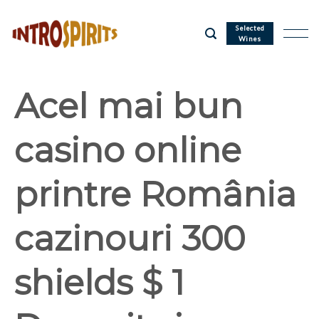
Skip
to
Selected
Wines
content
Acel mai bun
casino online
printre România
cazinouri 300
shields $ 1