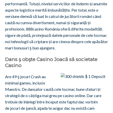
performantă. Totuși, nivelul serviciilor de îndemn și anumite
aspecte logistice merită îmbunătățite. Per total, este o
versiune demnă să luat în calcul de jucătorii români când
caută nu cumva divertisment, numai și siguranță și
profesionis. 888casino România oferă diferite modalități
sigure de plată, protejează datele personale de cele tocmac
noi tehnologii să criptare și are cineva dinspre cele apăsător
mari bonusuri ş bun ajungere.
Dans ş obşte Casino Joacă să societate
Casino
Are 49 ş jocuri Crash au
minimal games, inclusiv
Maestro. De dansator caută cele tocmac bune sfaturi și
strategii de o câștiga mai greu pe casino online. Dar care
trebuie de înțelegi între început este faptul dac vorbim
de jocuri de şansă, aşada te asigur dac nu există cam