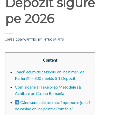
Depozit sigure
pe 2026
10 FEB, 2026
WRITTEN BY
INTRO SPIRITS
Content
Joacă acum de cazinoul online nimeri de
PariuriX! – 300 shields $ 1 Depozit
Comisioane și Taxe prep Metodele să
Achitare pe Casino Romania
Când sunt cele tocmac împoporar jocuri
de casino online printre România?