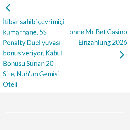
İtibar sahibi çevrimiçi
ohne Mr Bet Casino
kumarhane, 5$
Einzahlung 2026
Penalty Duel yuvası
bonus veriyor, Kabul
Bonusu Sunan 20
Site, Nuh'un Gemisi
Oteli