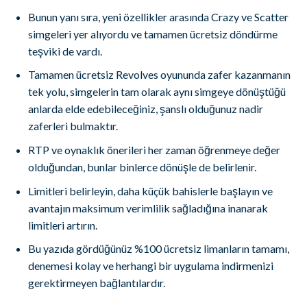
Bunun yanı sıra, yeni özellikler arasında Crazy ve Scatter
simgeleri yer alıyordu ve tamamen ücretsiz döndürme
teşviki de vardı.
Tamamen ücretsiz Revolves oyununda zafer kazanmanın
tek yolu, simgelerin tam olarak aynı simgeye dönüştüğü
anlarda elde edebileceğiniz, şanslı olduğunuz nadir
zaferleri bulmaktır.
RTP ve oynaklık önerileri her zaman öğrenmeye değer
olduğundan, bunlar binlerce dönüşle de belirlenir.
Limitleri belirleyin, daha küçük bahislerle başlayın ve
avantajın maksimum verimlilik sağladığına inanarak
limitleri artırın.
Bu yazıda gördüğünüz %100 ücretsiz limanların tamamı,
denemesi kolay ve herhangi bir uygulama indirmenizi
gerektirmeyen bağlantılardır.