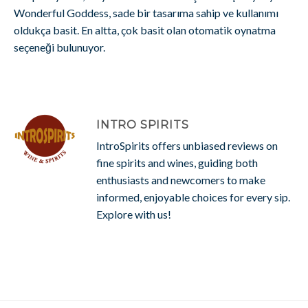
Wonderful Goddess, sade bir tasarıma sahip ve kullanımı
oldukça basit. En altta, çok basit olan otomatik oynatma
seçeneği bulunuyor.
INTRO SPIRITS
IntroSpirits offers unbiased reviews on
fine spirits and wines, guiding both
enthusiasts and newcomers to make
informed, enjoyable choices for every sip.
Explore with us!