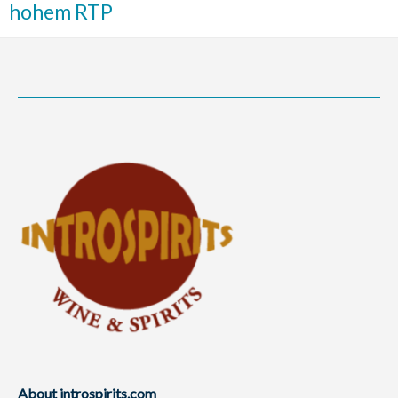
hohem RTP
About introspirits.com