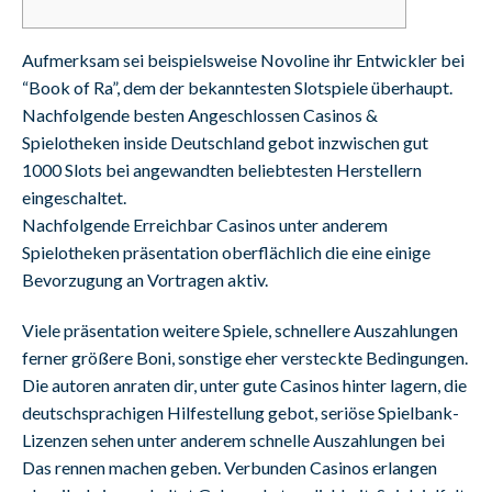
Aufmerksam sei beispielsweise Novoline ihr Entwickler bei
“Book of Ra”, dem der bekanntesten Slotspiele überhaupt.
Nachfolgende besten Angeschlossen Casinos &
Spielotheken inside Deutschland gebot inzwischen gut
1000 Slots bei angewandten beliebtesten Herstellern
eingeschaltet.
Nachfolgende Erreichbar Casinos unter anderem
Spielotheken präsentation oberflächlich die eine einige
Bevorzugung an Vortragen aktiv.
Viele präsentation weitere Spiele, schnellere Auszahlungen
ferner größere Boni, sonstige eher versteckte Bedingungen.
Die autoren anraten dir, unter gute Casinos hinter lagern, die
deutschsprachigen Hilfestellung gebot, seriöse Spielbank-
Lizenzen sehen unter anderem schnelle Auszahlungen bei
Das rennen machen geben. Verbunden Casinos erlangen