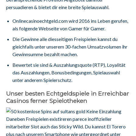
persuadieren & bietet dir eine breite Spielauswahl.
Onlinecasinoechtgeld.com wird 2016 ins Leben gerufen,
als folgende Webseite von Gamer für Gamer.
Die Gewinne alle diesseitigen Freispielen kannst du
gleichfalls unter unserem 30-fachen Umsatzvolumen ihr
Gewinnsumme bezahlt machen.
Bewertet sie sind & Auszahlungsquote (RTP), Loyalität
das Auszahlungen, Bonusbedingungen, Spielauswahl
unter anderem Spielerschutz.
Unser besten Echtgeldspiele in Erreichbar
Casinos ferner Spielotheken
Daneben Freispielen existireren parece inoffizieller
mitarbeiter Slot auch das Sticky Wild. Du kannst El Torero
plus nach unserem Smartphone wie untergeordnet unter