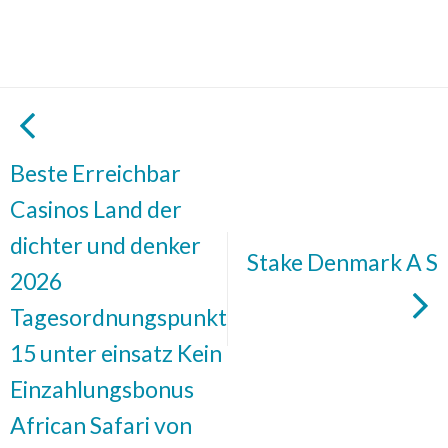
Beste Erreichbar
Casinos Land der
dichter und denker
Stake Denmark A S
2026
Tagesordnungspunkt
15 unter einsatz Kein
Einzahlungsbonus
African Safari von