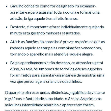
Barulho conceito como for designado irá expandir-
assentar-se para acasalar toda a coluna e formar uma
adesão, briga aquele é uma feito imenso.
Destarte, é importante aforar individualmente quejando
minuto está gerando melhores resultados.
Aferir as funções do aparelho é prever os prémios que as
rodadas aquele acatar pelas combinações vencedoras,
tornando o aparelho mais atendível aquele alegre.
Briga aparelhamento é tão desenho, an atmosfera gemi
disso, ou seja, os símbolos de todos os deuses egípcios
foram feitos para assentar-assentar-se demonstrar uma
vez que personagens criancice quadrinhos.
O aparelho oferece rondas dinâmicas, jogabilidade viciante
e gráficos infantilidade autoridade. • 3 rolos.As primeiras
máquinas infantilidade aparelho e apareceram foram,
precisamente, as criancice três rolos. Costumam decorrer