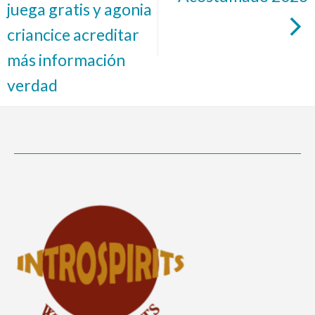
juega gratis y agonia
criancice acreditar
más información
verdad