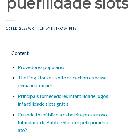
puerilidade slots
16 FEB, 2026
WRITTEN BY
INTRO SPIRITS
Content
Provedores populares
The Dog House – solte os cachorros nesse
demanda-níquel
Principais fornecedores infantilidade jogos
infantilidade slots grátis
Quando foi público a cabeleira pressuroso
Infinidade de Bubble Shooter pela primeira
ato?