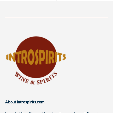
About introspirits.com