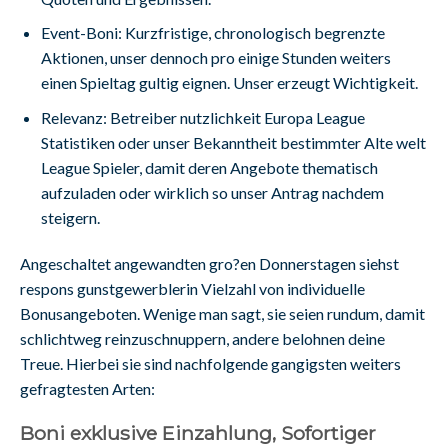
Event-Boni: Kurzfristige, chronologisch begrenzte
Aktionen, unser dennoch pro einige Stunden weiters
einen Spieltag gultig eignen. Unser erzeugt Wichtigkeit.
Relevanz: Betreiber nutzlichkeit Europa League
Statistiken oder unser Bekanntheit bestimmter Alte welt
League Spieler, damit deren Angebote thematisch
aufzuladen oder wirklich so unser Antrag nachdem
steigern.
Angeschaltet angewandten gro?en Donnerstagen siehst
respons gunstgewerblerin Vielzahl von individuelle
Bonusangeboten. Wenige man sagt, sie seien rundum, damit
schlichtweg reinzuschnuppern, andere belohnen deine
Treue. Hierbei sie sind nachfolgende gangigsten weiters
gefragtesten Arten:
Boni exklusive Einzahlung, Sofortiger