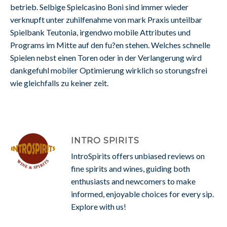
betrieb. Selbige Spielcasino Boni sind immer wieder
verknupft unter zuhilfenahme von mark Praxis unteilbar
Spielbank Teutonia, irgendwo mobile Attributes und
Programs im Mitte auf den fu?en stehen. Welches schnelle
Spielen nebst einen Toren oder in der Verlangerung wird
dankgefuhl mobiler Optimierung wirklich so storungsfrei
wie gleichfalls zu keiner zeit.
INTRO SPIRITS
IntroSpirits offers unbiased reviews on
fine spirits and wines, guiding both
enthusiasts and newcomers to make
informed, enjoyable choices for every sip.
Explore with us!