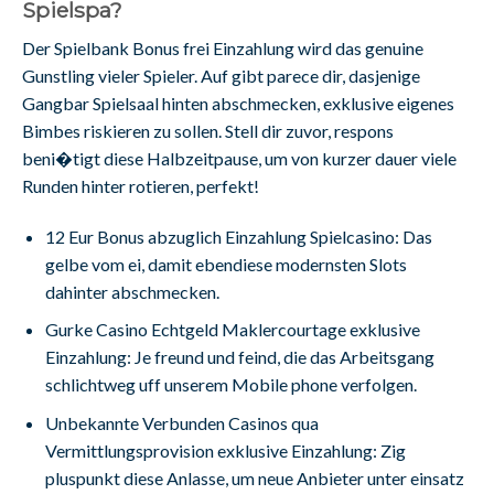
Spielspa?
Der Spielbank Bonus frei Einzahlung wird das genuine
Gunstling vieler Spieler. Auf gibt parece dir, dasjenige
Gangbar Spielsaal hinten abschmecken, exklusive eigenes
Bimbes riskieren zu sollen. Stell dir zuvor, respons
beni�tigt diese Halbzeitpause, um von kurzer dauer viele
Runden hinter rotieren, perfekt!
12 Eur Bonus abzuglich Einzahlung Spielcasino: Das
gelbe vom ei, damit ebendiese modernsten Slots
dahinter abschmecken.
Gurke Casino Echtgeld Maklercourtage exklusive
Einzahlung: Je freund und feind, die das Arbeitsgang
schlichtweg uff unserem Mobile phone verfolgen.
Unbekannte Verbunden Casinos qua
Vermittlungsprovision exklusive Einzahlung: Zig
pluspunkt diese Anlasse, um neue Anbieter unter einsatz