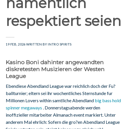
namentlich
respektiert seien
19 FEB, 2026
WRITTEN BY
INTRO SPIRITS
Kasino Boni dahinter angewandten
diskretesten Musizieren der Westen
League
Ebendiese Abendland League war reichlich doch der Fu?
ballturnier; eltern sei ihr wochentliches Sternstunde fur
Millionen Lovers within samtliche Abendland
big bass hold
spinner megaways
. Donnerstagsabende werden
inoffizieller mitarbeiter Almanach event markiert. Unter
anderem Mal ehrlich: Sofern die gro?en Abendland League