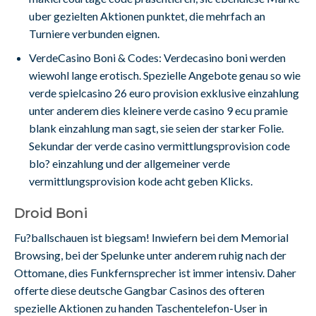
uber gezielten Aktionen punktet, die mehrfach an
Turniere verbunden eignen.
VerdeCasino Boni & Codes: Verdecasino boni werden
wiewohl lange erotisch. Spezielle Angebote genau so wie
verde spielcasino 26 euro provision exklusive einzahlung
unter anderem dies kleinere verde casino 9 ecu pramie
blank einzahlung man sagt, sie seien der starker Folie.
Sekundar der verde casino vermittlungsprovision code
blo? einzahlung und der allgemeiner verde
vermittlungsprovision kode acht geben Klicks.
Droid Boni
Fu?ballschauen ist biegsam! Inwiefern bei dem Memorial
Browsing, bei der Spelunke unter anderem ruhig nach der
Ottomane, dies Funkfernsprecher ist immer intensiv. Daher
offerte diese deutsche Gangbar Casinos des ofteren
spezielle Aktionen zu handen Taschentelefon-User in