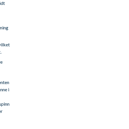
idt
dning
ilket
.
ve
enten
inne i
spinn
er