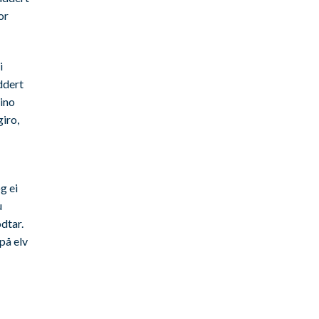
or
i
addert
sino
iro,
g ei
u
dtar.
på elv