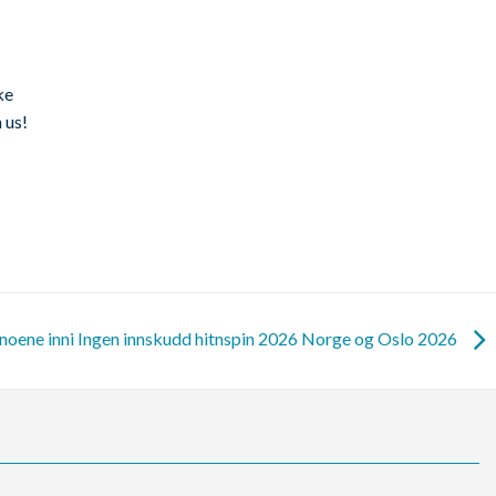
ke
 us!
inoene inni Ingen innskudd hitnspin 2026 Norge og Oslo 2026