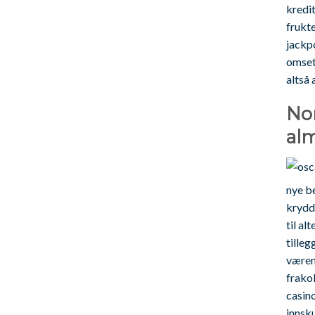
kredit
frukte
jackpo
omset
altså 
Nor
alm
nye b
krydde
til al
tilleg
væren
frakob
casin
innsk