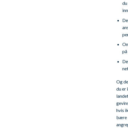
du 
inn
De
ans
per
Om
på
De
net
Og det
du er 
lande
gevin
hvis 
bære 
angre