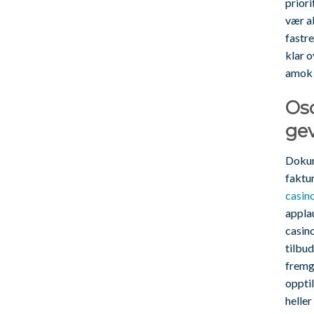
priori
vær a
fastre
klar 
amok 
Osc
gev
Dokum
faktur
casin
appla
casino
tilbud
fremg
opptil
heller