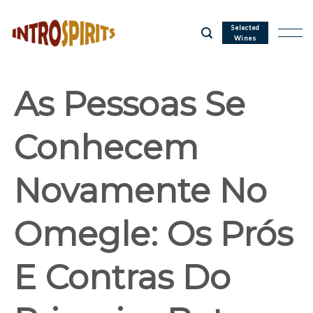
Skip
to
Selected
Wines
content
As Pessoas Se
Conhecem
Novamente No
Omegle: Os Prós
E Contras Do