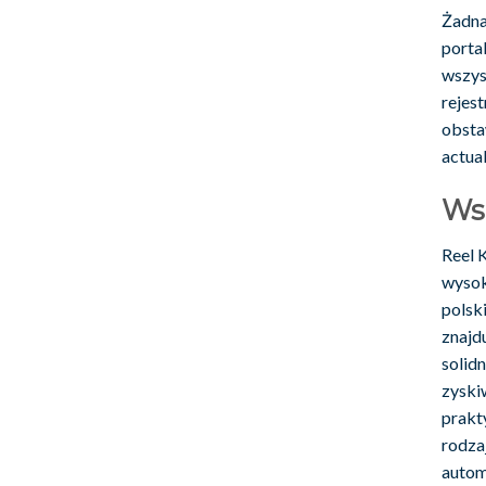
Żadna
portal
wszys
rejes
obsta
actua
Ws
Reel 
wysok
polsk
znajd
solid
zyski
prakt
rodza
autom