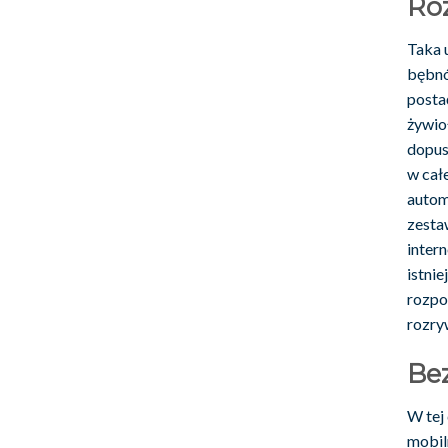
Roz
Taka 
bębnó
posta
żywio
dopus
w cał
autom
zesta
inter
istnie
rozpo
rozryw
Bez
W tej 
mobiln