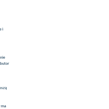
 i
anie
ybutor
noszą
y ma