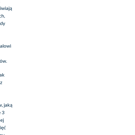
k
iwiają
ch,
hdy
alowi
tów.
jak
sz
, jaką
e 3
ej
ięć
bny