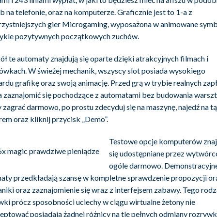
 na telefonie, oraz na komputerze. Graficznie jest to 1-a z
rzystniejszych gier Microgaming, wyposażona w animowane symb
ykle pozytywnych początkowych zuchów.
ł te automaty znajdują się oparte dzięki atrakcyjnych filmach i
ówkach. W świeżej mechanik, wszyscy slot posiada wysokiego
ardu grafikę oraz swoją animację. Przed grą w trybie realnych zap
 zaznajomić się pochodzące z automatami bez budowania warsz
 zagrać darmowo, po prostu zdecyduj się na maszynę, najedź na t
rem oraz kliknij przycisk „Demo”.
Testowe opcje komputerów znaj
się udostępniane przez wytwór
ogóle darmowo. Demonstracyjn
aty przedkładają szansę w kompletne sprawdzenie propozycji or
niki oraz zaznajomienie się wraz z interfejsem zabawy. Tego rodz
wki prócz sposobności uciechy w ciągu wirtualne żetony nie
eptować posiadają żadnej różnicy na tle pełnych odmiany rozrywki