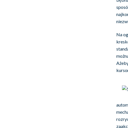
sposób
najko
niezw
Na ogó
kresk
stand
można
Ażeby
kurso
autom
mecha
rozry
zaakc