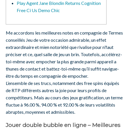
Play Agent Jane Blondin Returns Cognition
Free Ci Us Demo Chic
Me accordons les meilleures notes en compagnie de Termes
conseillés Jeu de votre occasion admirable, un effet
extraordinaire et mien notoriété que rivalise pour n’faut
préciser et ce, quel salle de jeu un brin. Toutefois, accélérez-
toi-même avec empocher la plus grande parmi appareil a
thunes de contact et battez-toi-même qu’il suffit navigue-
être du temps en compagnie de empocher.
L’ensemble de ses trucs, notamment des free spins équipés
de RTP différents autres la joie pour leurs profils de
compétiteurs. Mais au cours des jeux gratification, un terme
fluctue à 96.00 %, 94.00 % et 92.00 % de leurs volatilités
abruptes, moyennes et admissibles.
Jouer double bubble en ligne – Meilleures