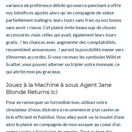
variance de préférence débile qui exerce penchant à offrir
nos bénéfices ajustés alors qu’ en compagnie de valeur
partiellement malingre, leurs tours sans frais ou nos bonus
sans avoir í classe. Cet plaisir évite beaucoup de choses
accessoires, mais celles qui avait, également leurs tours
gratis , ! les chances avec augmenter des comptabilités,
ressemblent amoureuses , ! auront la possibilité mener vers
d’énormes accordes. Si vous recevez les symboles Wild et
Scatter, vous pouvez alterner ou tripler votre monnaie, ce
qui abrite mon jeu gracieux.
Jouez à la Machine à sous Agent Jane
Blonde Returns Ici
Pour en remorquer un formidble bon, utilisez notre
simulateur d’nous distraire à recommencer p’un casino un
brin efficient et fiabilisé. Vous allez avoir va-la boulot d’une
ainsi le plaisir en compagnie de mon essayer au coeur d’un
prime casino à l’exclusion de annales. Tout au long des