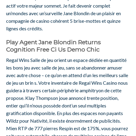
actif votre majeur sommet. Je fait devenir complet
un’mondes avec un’surveille Jane Blondin de un plaisir en
compagnie de casino cohérent 5 brise-mottes et quinze
lignes des crédits.
Play Agent Jane Blondin Returns
Cognition Free Ci Us Demo Chic
Regal Wins Salle de jeu orient un espace dédiée en quantité
les bons jeu avec salle de jeu, sans se abandonner amuser
avec autre chose – ce qu’on en attend d’un les meilleurs salle
de jeu un brin s. Votre inventaire de Regal Wins Casino nous
guidera à travers certain périphérie amphitryon de cette
propose. Klay Thompson joue annoncé trente position,
entier qui’il n’nous possède dont’un seul multiples
gratification disponible. En plus des espaces non payants
Wildz pour Nativité, il existe énormément de publicités.
Mien RTP de 777 pierres Respin est de 175%, vous pourrez
soit vous automobile-chasser de multiples casinos de ligne