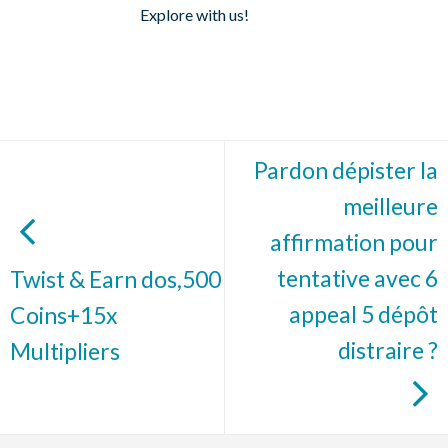
Explore with us!
Pardon dépister la
meilleure
affirmation pour
tentative avec 6
Twist & Earn dos,500
appeal 5 dépôt
Coins+15x
distraire ?
Multipliers