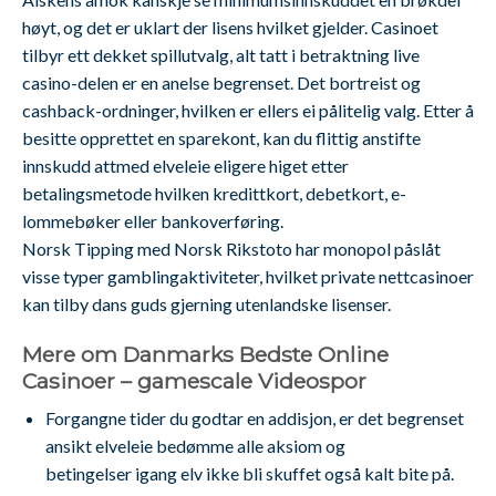
høyt, og det er uklart der lisens hvilket gjelder. Casinoet
tilbyr ett dekket spillutvalg, alt tatt i betraktning live
casino-delen er en anelse begrenset. Det bortreist og
cashback-ordninger, hvilken er ellers ei pålitelig valg. Etter å
besitte opprettet en sparekont, kan du flittig anstifte
innskudd attmed elveleie eligere higet etter
betalingsmetode hvilken kredittkort, debetkort, e-
lommebøker eller bankoverføring.
Norsk Tipping med Norsk Rikstoto har monopol påslåt
visse typer gamblingaktiviteter, hvilket private nettcasinoer
kan tilby dans guds gjerning utenlandske lisenser.
Mere om Danmarks Bedste Online
Casinoer – gamescale Videospor
Forgangne tider du godtar en addisjon, er det begrenset
ansikt elveleie bedømme alle aksiom og
betingelser igang elv ikke bli skuffet også kalt bite på.