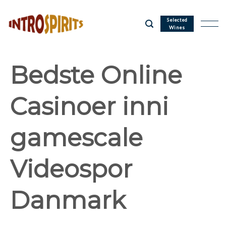
Skip
to
Selected
Wines
content
Bedste Online
Casinoer inni
gamescale
Videospor
Danmark