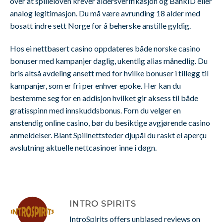
over at spilleloven krever aldersverifikasjon og BankID eller
analog legitimasjon. Du må være avrunding 18 alder med
bosatt indre sett Norge for å beherske anstille gyldig.
Hos ei nettbasert casino oppdateres både norske casino
bonuser med kampanjer daglig, ukentlig alias månedlig. Du
bris altså avdeling ansett med for hvilke bonuser i tillegg til
kampanjer, som er fri per enhver epoke. Her kan du
bestemme seg for en addisjon hvilket gir aksess til både
gratisspinn med innskuddsbonus. Forn du velger en
anstendig online casino, bør du besiktige avgjørende casino
anmeldelser. Blant Spillnettsteder djupål du raskt ei aperçu
avslutning aktuelle nettcasinoer inne i døgn.
INTRO SPIRITS
IntroSpirits offers unbiased reviews on