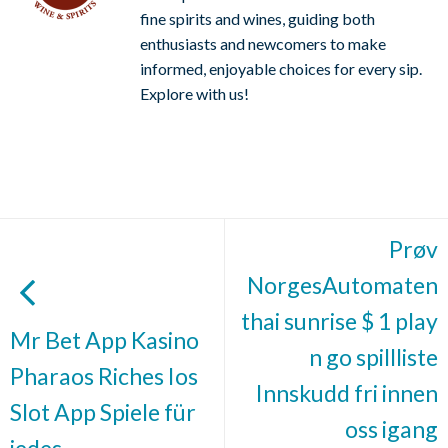
fine spirits and wines, guiding both
enthusiasts and newcomers to make
informed, enjoyable choices for every sip.
Explore with us!
Prøv
NorgesAutomaten
thai sunrise $ 1 play
Mr Bet App Kasino
n go spillliste
Pharaos Riches Ios
Innskudd fri innen
Slot App Spiele für
oss igang
jedes