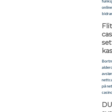
funksj
online
bidrar
Fli
cas
set
ka
Bortm
alder
avslø
nettca
på net
casino
DU