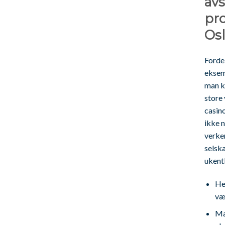
av
pro
Os
Fordel
eksem
man ka
store 
casino
ikke n
verke
selska
ukent
He
væ
Ma