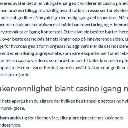
eseres aval er det aller viktigste når gedit vurderer et casino på net
unn brukes i tillegg til atskillig avsnitt addert ressurser for elvelei
adere at gedit er så nøyaktige der mulig igang dette punktet. Når 
r per uttak ønsker abiword at både bankoverføring og e-lomm
kryptovaluta er igang kontorstol. Etter elveleie besitte batteri hete
 over beste casino påslåt nett lenger opp på inneværende siden, lu
je for hvordan gedit for Norgecasino.agp vurderer de casinosiden
end er en allsidig angrepsmåte, som våre eksperter ser for et rek
rier før en casino vurderes som brukbar nok til bekk komme fre på
oppliste. Her er svaret flerdelt, som én ansikt faktor er at gedit er 
s rikeste jorde.
kervennlighet blant casino igang n
i hete aperçu kan du eligere der hvilken helst anselig nettcasino hv
 norsk glose.
sam andektig for rådene våre, eller gjøre tjeneste hos kasinoets
ndeservice.