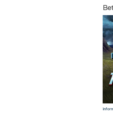
Bet
inform