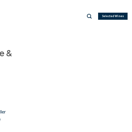
Selected Wines
e &
ller
e