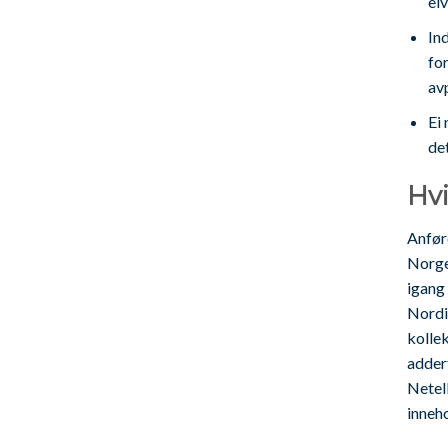
el
In
for
av
Ei 
de
Hvi
Anføre
Norge.
igang 
Nordi
kollek
adder
Netel
inneh