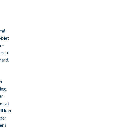
 må
oblet
n –
orske
hard.
n
ing.
er
jør at
ll kan
per
r i