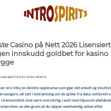
te Casino på Nett 2026 Lisensiert
gen innskudd goldbet for kasino
ygge
 2026
WRITTEN BY
INTRO SPIRITS
er bris tilby en direkte opplevelse som gjør det enkelt og intuitivt
ie navigere, alt tatt i betraktning om du spiller fra data, nettbrett e
 Grensesnittet skal være oversiktlig, raskt med tilpasset allehånd
størrelser, av den grunn at du slipper unødvendig søken etter