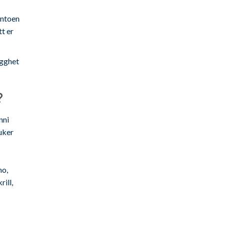
ontoen
tt er
ygghet
?
nni
ruker
no,
ill,