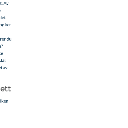
t. Av
e
det
ebøker
rer du
e?
ke
slåt
ei av
ett
ilken