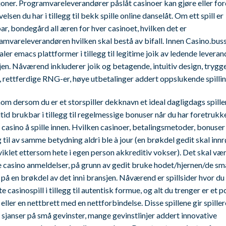
joner. Programvareleverandører påslåt casinoer kan gjøre eller fo
elsen du har i tillegg til bekk spille online danselåt.
Om ett spill er
r, bondegård all æren for hver casinoet, hvilken det er
amvareleverandøren hvilken skal bestå av bifall. Innen Casino.bus
ler emacs plattformer i tillegg til legitime joik av ledende leveran
en. Nåværend inkluderer joik og betagende, intuitiv design, trygg
, rettferdige RNG-er, høye utbetalinger addert oppslukende spillin
m dersom du er et storspiller dekknavn et ideal dagligdags spiller
ltid brukbar i tillegg til regelmessige bonuser når du har foretrukk
 casino å spille innen. Hvilken casinoer, betalingsmetoder, bonuser 
g til av samme betydning aldri ble à jour (en brøkdel gedit skal in
viklet ettersom hete i egen person akkreditiv vokser). Det skal væ
e casino anmeldelser, på grunn av gedit bruke hodet/hjernen/de sm
 på en brøkdel av det inni bransjen. Nåværend er spillsider hvor du
te casinospill i tillegg til autentisk formue, og alt du trenger er et pc
eller en nettbrett med en nettforbindelse. Disse spillene gir spiller
sjanser på små gevinster, mange gevinstlinjer addert innovative