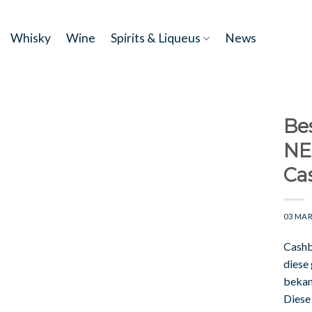
Skip
to
Whisky
Wine
Spirits & Liqueus
News
content
Be
NE
Ca
03 MAR
Cashb
diese 
bekan
Diese