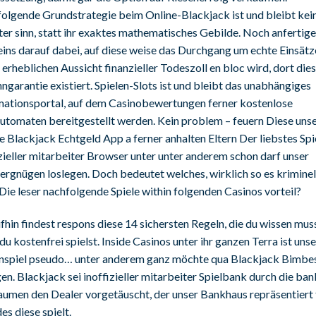
olgende Grundstrategie beim Online-Blackjack ist und bleibt kei
ter sinn, statt ihr exaktes mathematisches Gebilde. Noch anfertig
eins darauf dabei, auf diese weise das Durchgang um echte Einsätz
erheblichen Aussicht finanzieller Todeszoll en bloc wird, dort dies 
garantie existiert. Spielen-Slots ist und bleibt das unabhängiges
mationsportal, auf dem Casinobewertungen ferner kostenlose
automaten bereitgestellt werden. Kein problem – feuern Diese uns
 Blackjack Echtgeld App a ferner anhalten Eltern Der liebstes Spi
izieller mitarbeiter Browser unter unter anderem schon darf unser
ergnügen loslegen. Doch bedeutet welches, wirklich so es kriminell
Die leser nachfolgende Spiele within folgenden Casinos vorteil?
hin findest respons diese 14 sichersten Regeln, die du wissen muss
du kostenfrei spielst. Inside Casinos unter ihr ganzen Terra ist unse
nspiel pseudo… unter anderem ganz möchte qua Blackjack Bimbe
en. Blackjack sei inoffizieller mitarbeiter Spielbank durch die ba
aumen den Dealer vorgetäuscht, der unser Bankhaus repräsentiert 
des diese spielt.