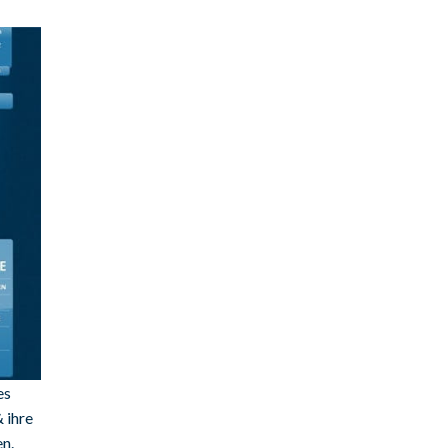
es
 ihre
en.