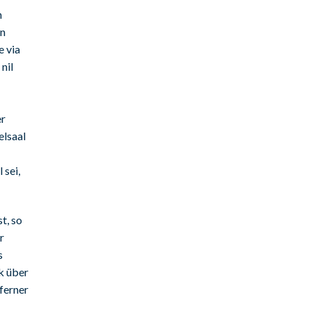
n
en
e via
nil
er
elsaal
 sei,
t, so
r
s
nk über
ferner