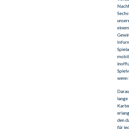
Nachf
Sechs
unser
einem 
Gewinn
Infor
Spiel
mobile
inoff
Spielv
wenn 
Darauf
lange 
Karte
erlang
den d
für je