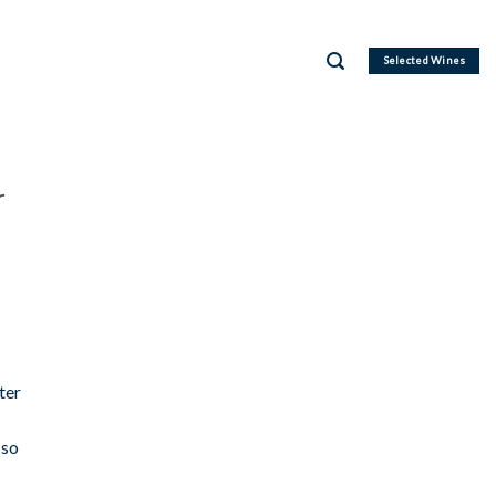
Selected Wines
r
ter
 so