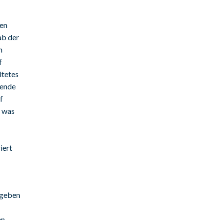
sen
ab der
n
f
itetes
gende
f
r was
iert
 geben
en