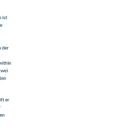
 ist
he
h der
within
zwei
ten
ft er
r
den