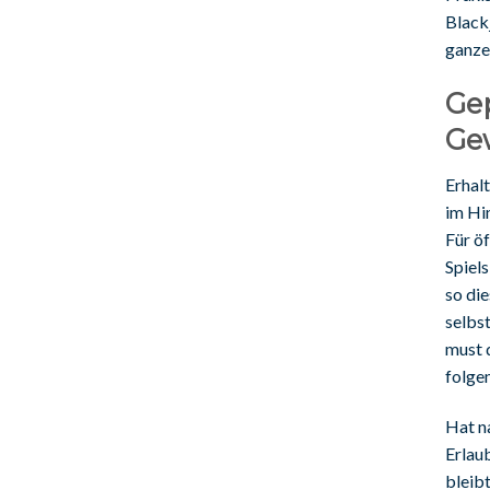
Blackj
ganzen
Gep
Ge
Erhalt
im Hi
Für öf
Spiel
so di
selbs
must 
folgen
Hat n
Erlaub
bleibt