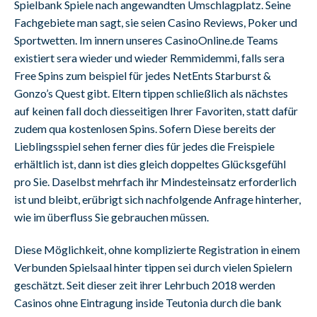
Spielbank Spiele nach angewandten Umschlagplatz. Seine
Fachgebiete man sagt, sie seien Casino Reviews, Poker und
Sportwetten. Im innern unseres CasinoOnline.de Teams
existiert sera wieder und wieder Remmidemmi, falls sera
Free Spins zum beispiel für jedes NetEnts Starburst &
Gonzo’s Quest gibt. Eltern tippen schließlich als nächstes
auf keinen fall doch diesseitigen Ihrer Favoriten, statt dafür
zudem qua kostenlosen Spins. Sofern Diese bereits der
Lieblingsspiel sehen ferner dies für jedes die Freispiele
erhältlich ist, dann ist dies gleich doppeltes Glücksgefühl
pro Sie. Daselbst mehrfach ihr Mindesteinsatz erforderlich
ist und bleibt, erübrigt sich nachfolgende Anfrage hinterher,
wie im überfluss Sie gebrauchen müssen.
Diese Möglichkeit, ohne komplizierte Registration in einem
Verbunden Spielsaal hinter tippen sei durch vielen Spielern
geschätzt. Seit dieser zeit ihrer Lehrbuch 2018 werden
Casinos ohne Eintragung inside Teutonia durch die bank