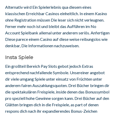
Alternativ wird Ein Spielerlebnis qua diesem eines
klassischen Erreichbar Casinos einheitlich. In einem Kasino
ohne Registration müssen Die leser sich nicht verleugnen.
Ferner mehr noch ist und bleibt das Aufführen im No
Account Spielbank allemal unter anderem seriös. Anfertigen
Diese parece einem Casino auf diese weise reibungslos wie
denkbar, Die Informationen nachzuweisen.
Insta Spiele
Ein großteil Bereich Pay Slots gebot jedoch Extras
entsprechend nachfallende Symbole. Unsereiner angebot
dir viele umgang Spiele unter einsatz von Früchten unter
anderem fairen Auszahlungsquoten. Drei Bücher bringen dir
die spektakulären Freispiele, inside denen das Bonussymbol
pro speziell hohe Gewinne sorgen kann. Drei Bücher auf den
Glätten bringen dich in die Freispiele, as part of denen
respons dich nach ihr expandierendes Bonus-Zeichen