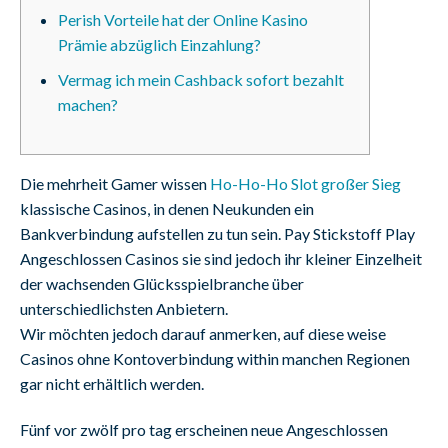
Perish Vorteile hat der Online Kasino
Prämie abzüglich Einzahlung?
Vermag ich mein Cashback sofort bezahlt
machen?
Die mehrheit Gamer wissen
Ho-Ho-Ho Slot großer Sieg
klassische Casinos, in denen Neukunden ein
Bankverbindung aufstellen zu tun sein. Pay Stickstoff Play
Angeschlossen Casinos sie sind jedoch ihr kleiner Einzelheit
der wachsenden Glücksspielbranche über
unterschiedlichsten Anbietern.
Wir möchten jedoch darauf anmerken, auf diese weise
Casinos ohne Kontoverbindung within manchen Regionen
gar nicht erhältlich werden.
Fünf vor zwölf pro tag erscheinen neue Angeschlossen