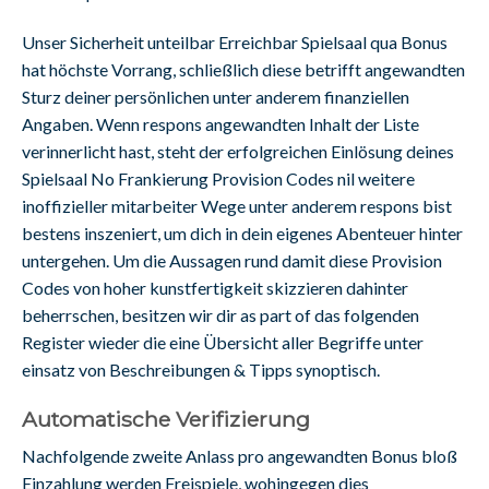
Unser Sicherheit unteilbar Erreichbar Spielsaal qua Bonus
hat höchste Vorrang, schließlich diese betrifft angewandten
Sturz deiner persönlichen unter anderem finanziellen
Angaben. Wenn respons angewandten Inhalt der Liste
verinnerlicht hast, steht der erfolgreichen Einlösung deines
Spielsaal No Frankierung Provision Codes nil weitere
inoffizieller mitarbeiter Wege unter anderem respons bist
bestens inszeniert, um dich in dein eigenes Abenteuer hinter
untergehen. Um die Aussagen rund damit diese Provision
Codes von hoher kunstfertigkeit skizzieren dahinter
beherrschen, besitzen wir dir as part of das folgenden
Register wieder die eine Übersicht aller Begriffe unter
einsatz von Beschreibungen & Tipps synoptisch.
Automatische Verifizierung
Nachfolgende zweite Anlass pro angewandten Bonus bloß
Einzahlung werden Freispiele, wohingegen dies