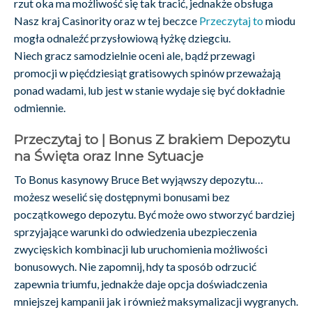
rzut oka ma możliwość się tak tracić, jednakże obsługa
Nasz kraj Casinority oraz w tej beczce
Przeczytaj to
miodu
mogła odnaleźć przysłowiową łyżkę dziegciu.
Niech gracz samodzielnie oceni ale, bądź przewagi
promocji w pięćdziesiąt gratisowych spinów przeważają
ponad wadami, lub jest w stanie wydaje się być dokładnie
odmiennie.
Przeczytaj to | Bonus Z brakiem Depozytu
na Święta oraz Inne Sytuacje
To Bonus kasynowy Bruce Bet wyjąwszy depozytu…
możesz weselić się dostępnymi bonusami bez
początkowego depozytu. Być może owo stworzyć bardziej
sprzyjające warunki do odwiedzenia ubezpieczenia
zwycięskich kombinacji lub uruchomienia możliwości
bonusowych. Nie zapomnij, hdy ta sposób odrzucić
zapewnia triumfu, jednakże daje opcja doświadczenia
mniejszej kampanii jak i również maksymalizacji wygranych.