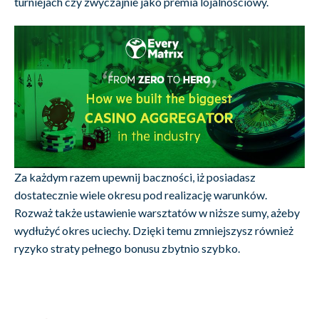
turniejach czy zwyczajnie jako premia lojalnościowy.
Za każdym razem upewnij baczności, iż posiadasz
dostatecznie wiele okresu pod realizację warunków.
Rozważ także ustawienie warsztatów w niższe sumy, ażeby
wydłużyć okres uciechy. Dzięki temu zmniejszysz również
ryzyko straty pełnego bonusu zbytnio szybko.