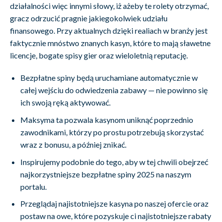
działalności więc innymi słowy, iż ażeby te rolety otrzymać,
gracz odrzucić pragnie jakiegokolwiek udziału
finansowego. Przy aktualnych dzięki realiach w branży jest
faktycznie mnóstwo znanych kasyn, które to mają sławetne
licencje, bogate spisy gier oraz wieloletnią reputację.
Bezpłatne spiny będą uruchamiane automatycznie w
całej wejściu do odwiedzenia zabawy — nie powinno się
ich swoją ręką aktywować.
Maksyma ta pozwala kasynom uniknąć poprzednio
zawodnikami, którzy po prostu potrzebują skorzystać
wraz z bonusu, a później znikać.
Inspirujemy podobnie do tego, aby w tej chwili obejrzeć
najkorzystniejsze bezpłatne spiny 2025 na naszym
portalu.
Przeglądaj najistotniejsze kasyna po naszej ofercie oraz
postaw na owe, które pozyskuje ci najistotniejsze rabaty