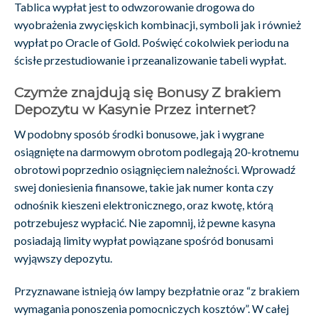
Tablica wypłat jest to odwzorowanie drogowa do
wyobrażenia zwycięskich kombinacji, symboli jak i również
wypłat po Oracle of Gold. Poświęć cokolwiek periodu na
ścisłe przestudiowanie i przeanalizowanie tabeli wypłat.
Czymże znajdują się Bonusy Z brakiem
Depozytu w Kasynie Przez internet?
W podobny sposób środki bonusowe, jak i wygrane
osiągnięte na darmowym obrotom podlegają 20-krotnemu
obrotowi poprzednio osiągnięciem należności. Wprowadź
swej doniesienia finansowe, takie jak numer konta czy
odnośnik kieszeni elektronicznego, oraz kwotę, którą
potrzebujesz wypłacić. Nie zapomnij, iż pewne kasyna
posiadają limity wypłat powiązane spośród bonusami
wyjąwszy depozytu.
Przyznawane istnieją ów lampy bezpłatnie oraz “z brakiem
wymagania ponoszenia pomocniczych kosztów”. W całej