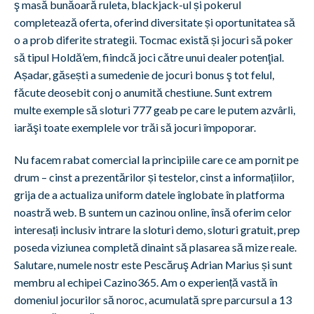
ş masă bunăoară ruleta, blackjack-ul și pokerul
completează oferta, oferind diversitate și oportunitatea să
o a prob diferite strategii. Tocmac există și jocuri să poker
să tipul Holdă’em, fiindcă joci către unui dealer potenţial.
Așadar, găsești a sumedenie de jocuri bonus ş tot felul,
făcute deosebit conj o anumită chestiune. Sunt extrem
multe exemple să sloturi 777 geab pe care le putem azvârli,
iarăşi toate exemplele vor trăi să jocuri împoporar.
Nu facem rabat comercial la principiile care ce am pornit pe
drum – cinst a prezentărilor și testelor, cinst a informațiilor,
grija de a actualiza uniform datele înglobate în platforma
noastră web. B suntem un cazinou online, însă oferim celor
interesați inclusiv intrare la sloturi demo, sloturi gratuit, prep
poseda viziunea completă dinaint să plasarea să mize reale.
Salutare, numele nostr este Pescăruş Adrian Marius și sunt
membru al echipei Cazino365. Am o experiență vastă în
domeniul jocurilor să noroc, acumulată spre parcursul a 13