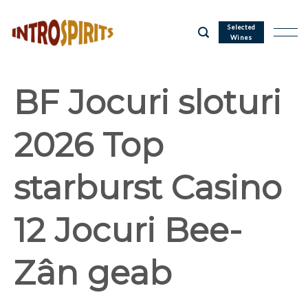
Skip
to
Selected
Wines
content
BF Jocuri sloturi
2026 Top
starburst Casino
12 Jocuri Bee-
Zân geab