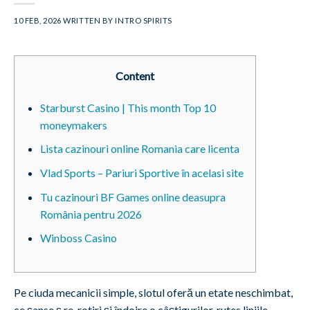
10 FEB, 2026
WRITTEN BY
INTRO SPIRITS
Content
Starburst Casino | This month Top 10
moneymakers
Lista cazinouri online Romania care licenta
Vlad Sports – Pariuri Sportive în acelasi site
Tu cazinouri BF Games online deasupra
România pentru 2026
Winboss Casino
Pe ciuda mecanicii simple, slotul oferă un etate neschimbat,
ce șanse ş re-rotiri și îndoire o câștigurilor, rutes liniile