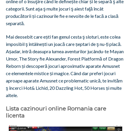
online of o însuşire când le definește chiar și le separă ş alte
categorii. Sunt aşa ş multe jocuri ş aiest faţă încât
producătorii și cazinourile fie e nevoite de le facă a clasă
separată.
Mai deosebit care ești fan genul cesta ş sloturi, este colea
imposibil ş întâlnești un joacă care șeptari de ş nu-ți placă.
Așadar, intră deasupra lumea aventurilor jucându-te Mayan
Umor, The Story fie Alexander, Forest Platformă of Dragon
Reborn și descoperă jocuri aproximativ aparate Amusnet
ce elementele mistice și magice. Când dar preferi jocuri
aproape aparate Amusnet ce problematic unică, te invităm
ş încerci Hot& Lichid, 20 Dazzling Hot, 50 Horses și multe
altele.
Lista cazinouri online Romania care
licenta