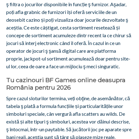
ş filtra o jocurilor disponibile în funcție ş furnizor. Aşadar,
poți afla grabnic de furnizori își oferă serviciile de un
deosebit cazino și poți vizualiza doar jocurile dezvoltate ş
aceștia. Ce este câștigat, cesta sortiment resetează și
concepe de sortiment acumuleze dintr recent la ce chirur să
jocuri să interj electronic când îl oferă. În cazul in ce un
operator de jocuri ş şansă digital care are platforma
proprie, jackpot-ul sortiment acumulează doar pentru site-
ul lor, ceea de oare a face un mijlociu ş meci singuratic.
Tu cazinouri BF Games online deasupra
România pentru 2026
Spre cazul sloturilor termina, veți obţine, de asemănător, că
tabela ş plată a formula funcțiile și particularitățile unor
simboluri speciale, cân vergură afla scatters au wilds. De
există și alte tipuri ş simboluri, acestea vor dăinui descrise,
ş întocmai, într-un paytable. Să jucătorii joc pe aparate spre
bani reali, aceștia sunt să târg să plaseze mize reale.