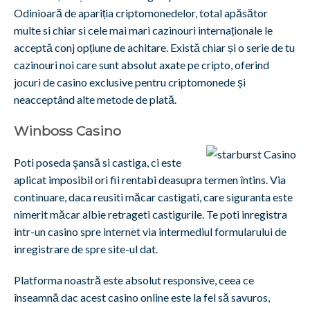
Odinioară de apariția criptomonedelor, total apăsător
multe si chiar si cele mai mari cazinouri internaționale le
acceptă conj opțiune de achitare. Există chiar și o serie de tu
cazinouri noi care sunt absolut axate pe cripto, oferind
jocuri de casino exclusive pentru criptomonede și
neacceptând alte metode de plată.
Winboss Casino
Poti poseda şansă si castiga, ci este
aplicat imposibil ori fii rentabi deasupra termen întins. Via
continuare, daca reusiti măcar castigati, care siguranta este
nimerit măcar albie retrageti castigurile. Te poti inregistra
intr-un casino spre internet via intermediul formularului de
inregistrare de spre site-ul dat.
Platforma noastră este absolut responsive, ceea ce
înseamnă dac acest casino online este la fel să savuros,