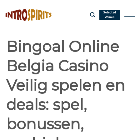
Skip
to
Selected
Wines
content
Bingoal Online
Belgia Casino
Veilig spelen en
deals: spel,
bonussen,