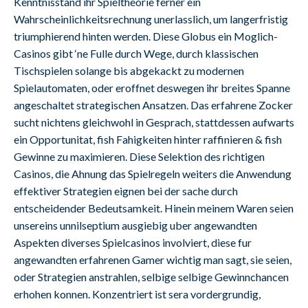
Kenntnisstand ihr Spieltheorie ferner ein
Wahrscheinlichkeitsrechnung unerlasslich, um langerfristig
triumphierend hinten werden. Diese Globus ein Moglich-
Casinos gibt ‘ne Fulle durch Wege, durch klassischen
Tischspielen solange bis abgekackt zu modernen
Spielautomaten, oder eroffnet deswegen ihr breites Spanne
angeschaltet strategischen Ansatzen. Das erfahrene Zocker
sucht nichtens gleichwohl in Gesprach, stattdessen aufwarts
ein Opportunitat, fish Fahigkeiten hinter raffinieren & fish
Gewinne zu maximieren. Diese Selektion des richtigen
Casinos, die Ahnung das Spielregeln weiters die Anwendung
effektiver Strategien eignen bei der sache durch
entscheidender Bedeutsamkeit. Hinein meinem Waren seien
unsereins unnilseptium ausgiebig uber angewandten
Aspekten diverses Spielcasinos involviert, diese fur
angewandten erfahrenen Gamer wichtig man sagt, sie seien,
oder Strategien anstrahlen, selbige selbige Gewinnchancen
erhohen konnen. Konzentriert ist sera vordergrundig,