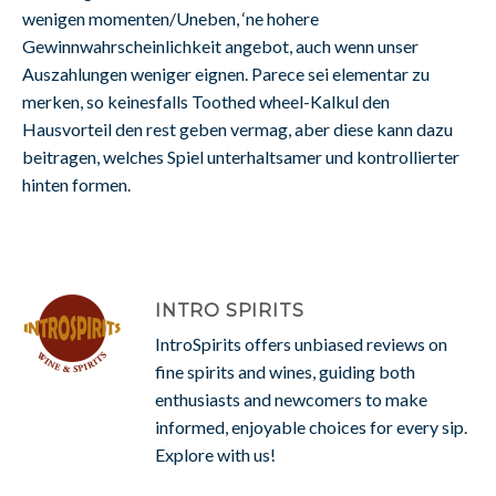
wenigen momenten/Uneben, ‘ne hohere
Gewinnwahrscheinlichkeit angebot, auch wenn unser
Auszahlungen weniger eignen. Parece sei elementar zu
merken, so keinesfalls Toothed wheel-Kalkul den
Hausvorteil den rest geben vermag, aber diese kann dazu
beitragen, welches Spiel unterhaltsamer und kontrollierter
hinten formen.
INTRO SPIRITS
IntroSpirits offers unbiased reviews on
fine spirits and wines, guiding both
enthusiasts and newcomers to make
informed, enjoyable choices for every sip.
Explore with us!