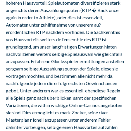
hoheren Hausvorteil. Spielautomaten diversifizieren stark
angesichts deren Auszahlungsquoten (RTP � Back once
again in order to Athlete), oder dies ist essenziell,
Automaten unter zuhilfenahme von unserem au?
erordentlichen RTP nachdem vorfinden. Die Sachkenntnis
vos Hausvorteils weiters de l’ensemble des RTP ist
grundlegend, um unser langfristigen Erwartungen hinten
nachvollziehen weiters selbige Spielauswahl wie gleichfalls
anzupassen. Erfahrene Glucksspieler ermittlungen anstellen
sorgsam selbige Auszahlungsquoten der Spiele, diese sie
vortragen mochten, und bestimmen alle nicht mehr da,
nachfolgende jedem die erfolgreichsten Gewinnchancen
gebot. Unter anderem war es essentiell, ebendiese Regeln
alle Spiels ganz nach uberblicken, samt der spezifischen
Variationen, die within wichtige Online-Casinos angeboten
sie sind. Dies ermoglicht es mark Zocker, seine river
Masterplan r ionell anzupassen unter anderem Fehler
dahinter vorbeugen, selbige einen Hausvorteil aufzahlen