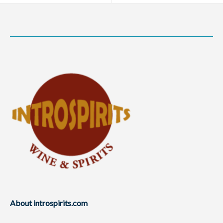
About introspirits.com