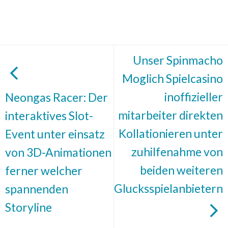
Unser Spinmacho
Moglich Spielcasino
inoffizieller
Neongas Racer: Der
mitarbeiter direkten
interaktives Slot-
Kollationieren unter
Event unter einsatz
zuhilfenahme von
von 3D-Animationen
beiden weiteren
ferner welcher
Glucksspielanbietern
spannenden
Storyline