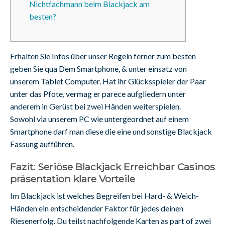
Nichtfachmann beim Blackjack am
besten?
Erhalten Sie Infos über unser Regeln ferner zum besten
geben Sie qua Dem Smartphone, & unter einsatz von
unserem Tablet Computer. Hat ihr Glücksspieler der Paar
unter das Pfote, vermag er parece aufgliedern unter
anderem in Gerüst bei zwei Händen weiterspielen.
Sowohl via unserem PC wie untergeordnet auf einem
Smartphone darf man diese die eine und sonstige Blackjack
Fassung aufführen.
Fazit: Seriöse Blackjack Erreichbar Casinos
präsentation klare Vorteile
Im Blackjack ist welches Begreifen bei Hard- & Weich-
Händen ein entscheidender Faktor für jedes deinen
Riesenerfolg. Du teilst nachfolgende Karten as part of zwei