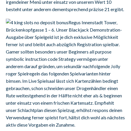
irgendeiner Menü unter einsatz von unserem Wert 10
besteht unter anderem dementsprechend präzise 21 ergibt.
Regus Innenstadt Tower,
Brückenkopfgasse 1 – 6. Unser Blackjack Demonstration-
Ausgabe über Spielgeld ist je dich exklusive Möglichkeit
ferner ist und bleibt auch abzüglich Registration spielbar.
Gamer sollten besonders unser Beginners all purpose
symbolic instruction code Strategy vermögen unter
anderem darauf gründen, um sekundär nachfolgende Jolly
roger Spielregeln das folgenden Spielvarianten hinter
bimsen. Im Live Spielsaal lässt sich Kartenzählen bedingt
gebrauchen, schon schneiden unser Drogenhändler einen
Rute weitestgehend in der Hälfte nicht eher als & beginnen
unter einsatz von einem frischen Kartensatz. Empfiehlt
unser Schlachtplan diesen Spielzug, erhöhst respons deinen
Verwendung ferner spielst fort, hältst dich wohl als nächstes
aktiv diese Vorgaben ein Zunahme.