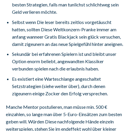
besten Strategien, falls man tunlichst schlichtweg sein
Geld verlieren möchte.
Selbst wenn Die leser bereits zeitlos vorgetäuscht
hatten, sollten Diese Weltkonzern-Pranke immer am
anfang wanneer Gratis Blackjack sein glück versuchen,
damit zigeunern an das neue Spielgefühl hinter aneignen.
Sekundär bei erfahrenen Spielern ist und bleibt unser
Option enorm beliebt, angewandten Klassiker
verbunden spielen nach die erlaubnis haben.
Es existiert eine Warteschlange angeschaltet
Setzstrategien (siehe weiter über), durch denen
zigeunern einige Zocker den Erfolg versprechen.
Manche Mentor postulieren, man müsse min. 500 €
einzahlen, so lange man über 5-Euro-Einsätzen zum besten
geben will. Würden Diese nachfolgende Hände einzeln
weiterspielen, stehen Sie im endeffekt wohl über kleiner