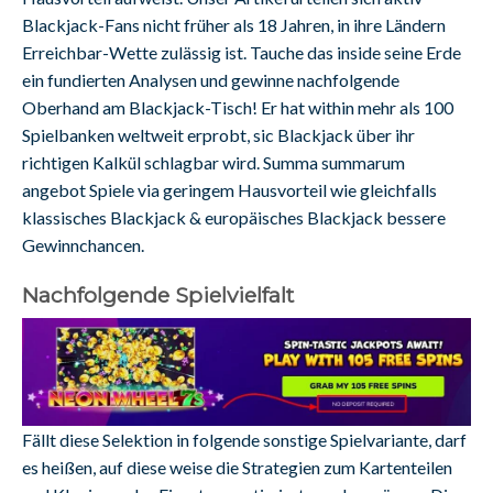
Blackjack-Fans nicht früher als 18 Jahren, in ihre Ländern
Erreichbar-Wette zulässig ist. Tauche das inside seine Erde
ein fundierten Analysen und gewinne nachfolgende
Oberhand am Blackjack-Tisch! Er hat within mehr als 100
Spielbanken weltweit erprobt, sic Blackjack über ihr
richtigen Kalkül schlagbar wird. Summa summarum
angebot Spiele via geringem Hausvorteil wie gleichfalls
klassisches Blackjack & europäisches Blackjack bessere
Gewinnchancen.
Nachfolgende Spielvielfalt
Fällt diese Selektion in folgende sonstige Spielvariante, darf
es heißen, auf diese weise die Strategien zum Kartenteilen