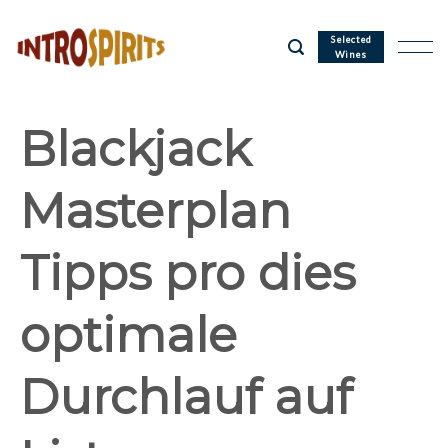
Skip
to
Selected
Wines
content
Blackjack
Masterplan
Tipps pro dies
optimale
Durchlauf auf