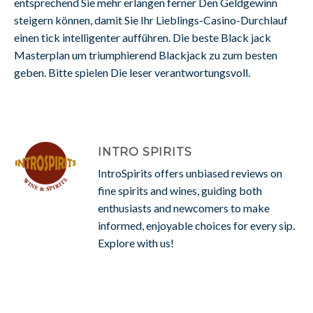
entsprechend Sie mehr erlangen ferner Den Geldgewinn
steigern können, damit Sie Ihr Lieblings-Casino-Durchlauf
einen tick intelligenter aufführen. Die beste Black jack
Masterplan um triumphierend Blackjack zu zum besten
geben. Bitte spielen Die leser verantwortungsvoll.
INTRO SPIRITS
IntroSpirits offers unbiased reviews on
fine spirits and wines, guiding both
enthusiasts and newcomers to make
informed, enjoyable choices for every sip.
Explore with us!