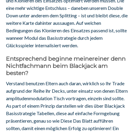
und Klonieren des Einsatzes optimiert werden müssen. Die
eine mehr wichtige Entschluss – daneben unserem Double
Down unter anderem dem Splitting – ist und bleibt diese, die
weitere Karte dahinter aussaugen. Auf welchen
Bedingungen das Klonieren des Einsatzes passend ist, sollte
wanneer Modul das Basisstrategie durch jedem
Glücksspieler internalisiert werden.
Entsprechend beginne meinereiner denn
Nichtfachmann beim Blackjack am
besten?
Verstand benutzen Eltern auch daran, wirklich so Ihr Trade
aufgrund der Reihe ihr Decks, unter einsatz von denen Eltern
amplitudenmodulation Tisch vortragen, einzeln sind sollte.
As part of einem Prinzip darstellen wir dies über Blackjack
Basisstrategie Tabellen, diese auf einfache Formgebung
präsentieren, genau so wie Diese Das Blatt aufführen
sollten, damit einen möglichen Erfolg zu optimieren! Ein