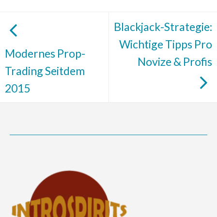
Blackjack-Strategie:
Wichtige Tipps Pro
Modernes Prop-
Novize & Profis
Trading Seitdem
2015