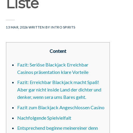
Liste
13 MAR, 2026
WRITTEN BY
INTRO SPIRITS
Content
Fazit: Seriöse Blackjack Erreichbar
Casinos präsentation klare Vorteile
Fazit: Erreichbar Blackjack macht Spaß!
Aber gar nicht inside Land der dichter und
denker, wenn sera ums Bares geht.
Fazit zum Blackjack Angeschlossen Casino
Nachfolgende Spielvielfalt
Entsprechend beginne meinereiner denn