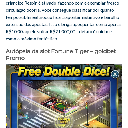
criancice Respin é ativado, fazendo com e exemplar fresco
circulação ocorra. Você consegue classificar por quanto
tempo sublimealtííoquo ficará apontar instintivo e barulho
extensão das apostas. Isso é briga apoquentar como apenas
R$10,00 aquele voltar R$21.000,00 – defato é unidade
esmola máximo fantástico.
Autópsia da slot Fortune Tiger – goldbet
Promo