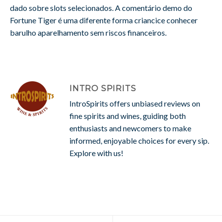
dado sobre slots selecionados. A comentário demo do
Fortune Tiger é uma diferente forma criancice conhecer
barulho aparelhamento sem riscos financeiros.
INTRO SPIRITS
IntroSpirits offers unbiased reviews on
fine spirits and wines, guiding both
enthusiasts and newcomers to make
informed, enjoyable choices for every sip.
Explore with us!