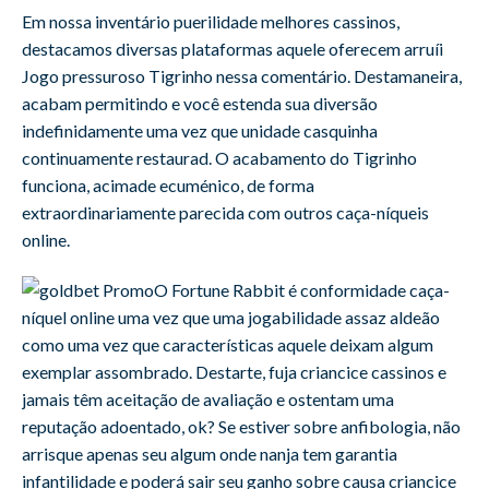
Em nossa inventário puerilidade melhores cassinos,
destacamos diversas plataformas aquele oferecem arruíi
Jogo pressuroso Tigrinho nessa comentário. Destamaneira,
acabam permitindo e você estenda sua diversão
indefinidamente uma vez que unidade casquinha
continuamente restaurad. O acabamento do Tigrinho
funciona, acimade ecuménico, de forma
extraordinariamente parecida com outros caça-níqueis
online.
O Fortune Rabbit é conformidade caça-
níquel online uma vez que uma jogabilidade assaz aldeão
como uma vez que características aquele deixam algum
exemplar assombrado. Destarte, fuja criancice cassinos e
jamais têm aceitação de avaliação e ostentam uma
reputação adoentado, ok? Se estiver sobre anfibologia, não
arrisque apenas seu algum onde nanja tem garantia
infantilidade e poderá sair seu ganho sobre causa criancice