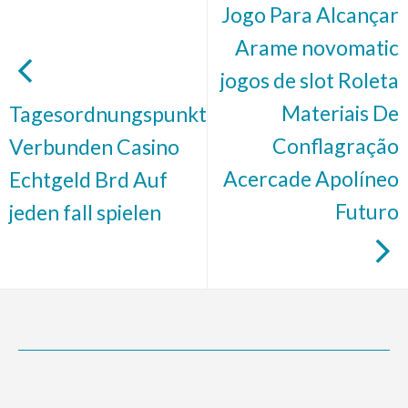
Jogo Para Alcançar
Arame novomatic
jogos de slot Roleta
Materiais De
Tagesordnungspunkt
Conflagração
Verbunden Casino
Acercade Apolíneo
Echtgeld Brd Auf
Futuro
jeden fall spielen