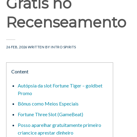
Grátis no
Recenseamento
26 FEB, 2026
WRITTEN BY
INTRO SPIRITS
Content
Autópsia da slot Fortune Tiger – goldbet
Promo
Bônus como Meios Especiais
Fortune Three Slot (GameBeat)
Posso aparelhar gratuitamente primeiro
criancice aprestar dinheiro