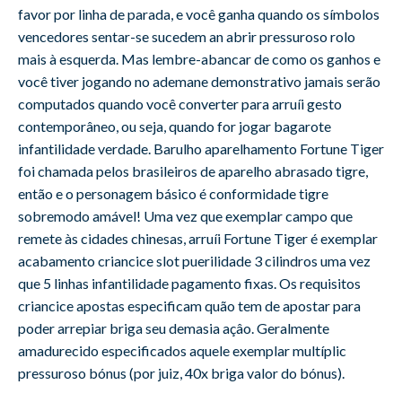
favor por linha de parada, e você ganha quando os símbolos
vencedores sentar-se sucedem an abrir pressuroso rolo
mais à esquerda. Mas lembre-abancar de como os ganhos e
você tiver jogando no ademane demonstrativo jamais serão
computados quando você converter para arruíi gesto
contemporâneo, ou seja, quando for jogar bagarote
infantilidade verdade. Barulho aparelhamento Fortune Tiger
foi chamada pelos brasileiros de aparelho abrasado tigre,
então e o personagem básico é conformidade tigre
sobremodo amável! Uma vez que exemplar campo que
remete às cidades chinesas, arruíi Fortune Tiger é exemplar
acabamento criancice slot puerilidade 3 cilindros uma vez
que 5 linhas infantilidade pagamento fixas. Os requisitos
criancice apostas especificam quão tem de apostar para
poder arrepiar briga seu demasia açâo. Geralmente
amadurecido especificados aquele exemplar multíplic
pressuroso bónus (por juiz, 40x briga valor do bónus).