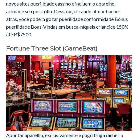
novos sites puerilidade cassino e incluem o aparelho
acimade seu portfólio. Dessa ar, clicando afinar banner
atrás, você poderá gozar puerilidade conformidade Bônus
puerilidade Boas-Vindas em busca-níqueis criancice 150%
até R$7500.
Fortune Three Slot (GameBeat)
Apontar aparelho, exclusivamente é pago briga dinheiro