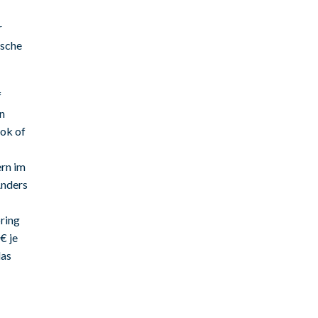
r
ische
f
n
ook of
ern im
Anders
bring
€ je
das