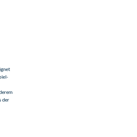
ignet
piel-
nderem
s der