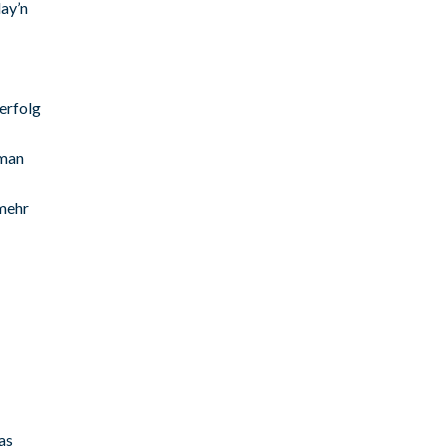
lay’n
nerfolg
 man
 mehr
as