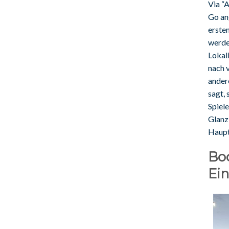
Via “A
Go an
erste
werde
Lokali
nach v
ander
sagt, 
Spiel
Glanz
Haupt
Boo
Ei