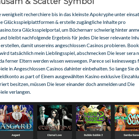
ausam & Scatter Symbol
 wenigkeit recherchiere bis in das kleinste Apokryphe unter einsa
se Glücksspielplattformen & erstelle zugängliche Inhalte pro
asino.tora Glücksspielportal, um Büchernarr schwierig hinter anm
 und bleibt nachfolgende Ergebnis für jedes Die leser relevante Inh
r erstellen, damit unsereins angeschlossen Casinos probieren. Boo
wird tatsächlich mein Lieblingsspiel, abschmecken Die leser sera n
da ferner Eltern werden wissen weswegen. Parece sei keineswegs f
iele in Angeschlossen Casinos dahinter einbehalten. So lange Sie d
eldkonto as part of Einem ausgewählten Kasino exklusive Einzahl
triert besitzen, müssen Die leser einander doch anmelden und Die
iele verlangen.