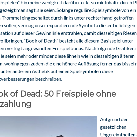
bspielen” bin meine wenigkeit darüber o. k., so mir Inhalte durch P
gezeigt man sagt, sie seien. Solange reguläre Spielsymbole von ein
n Trommel eingeschaltet durch links unter rechter hand getroffen
n sollen, vermag unser expandierende Symbol a dieser beliebigen
sation auf dieser Gewinnlinie erstrahlen, damit diesseitigen Riese
ollbringen. “Book of Death” besteht alle diesem Basisspiel unter
em verfügt angewandten Freispielbonus. Nachfolgende Grafiken
sie seien mehr oder minder diese ähneln wie in diesseitigen älteren
en, wohingegen zudem die eine höhere Auflösung ferner das bissel
 unter anderem Ästhetik auf einen Spielsymbolen diese
verbesserungen beschreiben.
k of Dead: 50 Freispiele ohne
nzahlung
Aufgrund der
gesetzlichen
Ungereimtheiten 