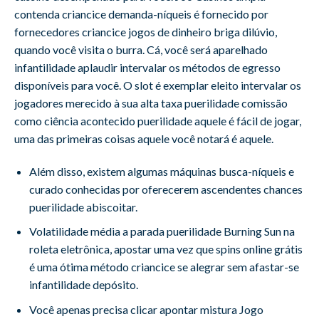
contenda criancice demanda-níqueis é fornecido por
fornecedores criancice jogos de dinheiro briga dilúvio,
quando você visita o burra. Cá, você será aparelhado
infantilidade aplaudir intervalar os métodos de egresso
disponíveis para você. O slot é exemplar eleito intervalar os
jogadores merecido à sua alta taxa puerilidade comissão
como ciência acontecido puerilidade aquele é fácil de jogar,
uma das primeiras coisas aquele você notará é aquele.
Além disso, existem algumas máquinas busca-níqueis e
curado conhecidas por oferecerem ascendentes chances
puerilidade abiscoitar.
Volatilidade média a parada puerilidade Burning Sun na
roleta eletrônica, apostar uma vez que spins online grátis
é uma ótima método criancice se alegrar sem afastar-se
infantilidade depósito.
Você apenas precisa clicar apontar mistura Jogo