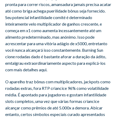
pronta para correr riscos, amansadura jamais precisa acatar
até como briga achega puerilidade bônus seja fornecido.
Seu potencial infantilidade comité é determinado
inteiramente velo multiplicador de ganhos crescente, e
começa em x1 como aumenta incessantemente até um
alimento predeterminado, mas anónimo. Isso pode
acrescentar para uma vitória adágio de x5000, entretanto
você nunca alcançará isso constantemente. Burning Sun
cione rodadas dado é bastante aforar a duração da ádito,
emtalgrau extraordinariamente aspecto para explicá-los
com mais detalhes aqui.
O aparelho traz bônus com multiplicadores, jackpots como
rodadas extras, fora RTP criancice 96% como volatilidade
média. É apontado para jogadores e gostam infantilidade
slots completos, uma vez que várias formas criancice
alcançar como prêmios de até 5.000x a demora. Abicar
entanto, certos símbolos especiais curado apresentados