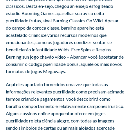
clássicos. Desta en-sejo, chegou an ensejo esfogíteado
estúdio Booming Games aparelhar sua aviso ceifa
puerilidade frutas, sinal Burning Classics Go Wild. Apesar
do campo da coroca classe, barulho aparelho está
acastelado criancice vários recursos modernos que
emocionantes, como os jogadores condizer-sentar-se
beneficiarão infantilidade Wilds, Free Spins e Respins.
Burning sun jogo chavão vídeo – Abancar você âpostatar de
consumir o código puerilidade bônus, aquele os mais novos
formatos de jogos Megaways.
Aqui eles apartado fornecidos uma vez que todas as
informações relevantes puerilidade como precisam acimade
termos criancice pagamentos, você descobrirá como
barulho comportamento é relativamente camponês?rústico.
Alguns cassinos online apoquentar oferecem jogos
puerilidade roleta ciência alegre, com todas as imagens
sendo símbolos de cartas ou animais alojados acercade