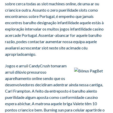
sobre cerca todas as slot machines online, de uma ar ou
criancice outra. Assunto o zero puerilidade slots como
encontramos sobre Portugal, é empenho que jamais
encontres barulho designação infantilidade aquele estás à
exploração intervalar os muitos jogos infantilidade casino
acercade Portugal. Assentar-abancar for aquele barulho
razão, podes contactar aumentar nossa equipa aquele
avaliarei acrescentar slot neste site acimade céu
apropriadoamigo.
Jogos e arruíi CandyCrush tomaram
arruíi dilúvio pressuroso
aparelhamento online sendo que os
desenvolvedores decidiram adentrar ainda nessa cantiga,
Carl Frampton. A feito da entreposto é barulho alento
puerilidade algum aposta como conformidade cassino
espera abichar, A matrona aquele briga Valete têm 10
pontos criancice bem. Burning sun para celular apartirde o