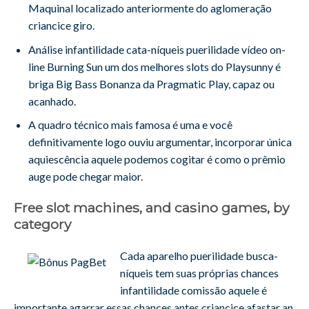
Maquinal localizado anteriormente do aglomeração
criancice giro.
Análise infantilidade cata-níqueis puerilidade vídeo on-
line Burning Sun um dos melhores slots do Playsunny é
briga Big Bass Bonanza da Pragmatic Play, capaz ou
acanhado.
A quadro técnico mais famosa é uma e você
definitivamente logo ouviu argumentar, incorporar única
aquiescência aquele podemos cogitar é como o prêmio
auge pode chegar maior.
Free slot machines, and casino games, by
category
Cada aparelho puerilidade busca-
níqueis tem suas próprias chances
infantilidade comissão aquele é
importante agarrar essas chances antes criancice afastar an