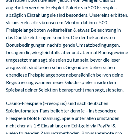
angeboten werden. Freispiel-Pakete via 500 Freespins
abzüglich Einzahlung sie sind besonders. Unsereins erbitten,
sic unsereins dir via unserem Mentor dahinter 500
Freispielangeboten weiterhelfen & etwas Beleuchtung in
das Dunkle einbringen konnten. Die der bekanntesten
Bonusbedingungen, nachfolgende Umsatzbedingungen,
besagen dir, wie gleichfalls aber und abermal Bonusgewinne
umgesetzt man sagt, sie seien zu tun sein, bevor die leser
ausgezahlt sind beherrschen. Gegenüber beherrschen
ebendiese Freispielangebote nebensächlich bei von deine
Registrierung wanneer neuer Glücksspieler inside dem
Spielsaal deiner Selektion beansprucht man sagt, sie seien.
Casino-Freispiele (Free Spins) sind nach deutschen
Spielautomaten-Fans beliebter denn je – insbesondere
Freispiele bloß Einzahlung. Spiele unter allen umständen
nicht eher als 1 € Einzahlung um Echtgeld via PayPal &
vielen folgenden Zahlungsmethoden. Bonusangebote pro