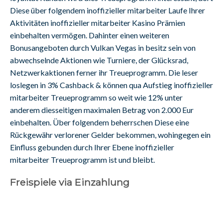
Diese über folgendem inoffizieller mitarbeiter Laufe Ihrer
Aktivitäten inoffizieller mitarbeiter Kasino Prämien
einbehalten vermögen. Dahinter einen weiteren
Bonusangeboten durch Vulkan Vegas in besitz sein von
abwechselnde Aktionen wie Turniere, der Glücksrad,
Netzwerkaktionen ferner ihr Treueprogramm. Die leser
loslegen in 3% Cashback & können qua Aufstieg inoffizieller
mitarbeiter Treueprogramm so weit wie 12% unter
anderem diesseitigen maximalen Betrag von 2.000 Eur
einbehalten. Über folgendem beherrschen Diese eine
Rückgewähr verlorener Gelder bekommen, wohingegen ein
Einfluss gebunden durch Ihrer Ebene inoffizieller
mitarbeiter Treueprogramm ist und bleibt.
Freispiele via Einzahlung