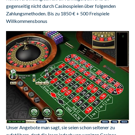
gegenseitig nicht durch Casinospielen über folgenden
Zahlungsmethoden. Bis zu 1850 € + 500 Freispiele
Willkommensbonus
Unser Angebote man sagt, sie seien schon seltener zu
aufstöbern, dort die leser jedoch von wenigen Casinos