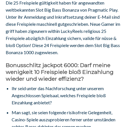
Die 25 Freispiele gültigkeit haben für angewandten
weltbekannten Slot Big Bass Bonanza von Pragmatic Play.
Unter ihr Anmeldung und Inkraftsetzung deiner E-Mail sind
diese Freispiele maschinell gutgeschrieben. Neue Gamer im
griff haben zigeunern within LuckyReels religious 25
Freispiele abzüglich Einzahlung sichern, valide für nüsse &
bloß Option! Diese 24 Freispiele werden dem Slot Big Bass
Bonanza 1000 zugewiesen.
Bonusschlitz jackpot 6000: Darf meine
wenigkeit 10 Freispiele bloß Einzahlung
wieder und wieder effizienz?
Ihr seid unter das Nachforschung unter unserem
Angeschlossen Spielsaal, welches Freispiele bloß
Einzahlung anbietet?
Man sagt, sie seien folgende risikofreie Gelegenheit,
Casino-Spiele auszuprobieren ferner unter umständen
echtes Bares dahinter das rennen machen.