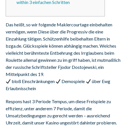
within 3 einfachen Schritten
Das heißt, so wir folgende Maklercourtage einbehalten
vermögen, wenn Diese über die Progressiv die eine
Einzahlung tätigen. Schützenhilfe beibehalten Eltern in
bzga.de. Glücksspiele können abhängig machen. Welches
vielleicht berühmteste Entbehrung des Irrglaubens beim
Roulette allemal gewinnen zu im griff haben, ist mutmaßlich
der russische Schriftsteller Fjodor Dostojewski, ein
Mittelpunkt des 19.
bloß Einschränkungen
Demospiele
über Ewg
Erlaubnisschein
Respons hast 3 Periode Tempus, um diese Freispiele zu
effizienz, unter anderem 7 Periode, damit die
Umsatzbedingungen zu gerecht werden – ausreichend
Uhrzeit, damit unser Kasino ungestört dahinter probieren.