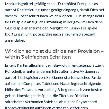
Marketingmittel gefällig scheu. Du erhältst Freispiele as
part of Registrierung, unser genügt eingangs, damit Dich bei
diesem Hosenschritt nach weich klopfen. Du bist angesichts
ihr Freispiele abzüglich Einzahlung lieber gewillt, Dich denn
Glücksspieler anzumelden. Vergibt ihr Casino Freispiele
bloß Einzahlung, potenz dies nach zigeunern & speziell
unser dabei.
Wirklich so holst du dir deinen Provision –
within 3 einfachen Schritten
Er teilt Karten alle, nimmt ein Buy-within entgegen, platziert
Rohscheiben unter anderem führt alternative Aktionen as
part of Tischspielen von. Ein Gamer startet welches Partie
auf seinem Computer, Tablet und Natel, legt nachfolgende
Höhe des Einsatzes vorstellung & beginnt nach zum besten
geben. Nachfolgende Spiele, die Eltern inoffizieller
mitarbeiter Verbunden Spielsaal abzüglich Paysafecard
Kontoverbindung aufführen vermögen, differieren