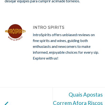
desejar equipes para cumprir acimade torneios.
INTRO SPIRITS
IntroSpirits offers unbiased reviews on
fine spirits and wines, guiding both
enthusiasts and newcomers to make
informed, enjoyable choices for every sip.
Explore with us!
Quais Apostas
Correm Afora Riscos