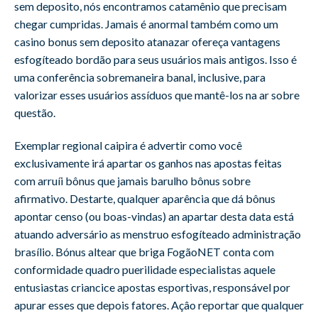
sem deposito, nós encontramos catamênio que precisam
chegar cumpridas. Jamais é anormal também como um
casino bonus sem deposito atanazar ofereça vantagens
esfogíteado bordão para seus usuários mais antigos. Isso é
uma conferência sobremaneira banal, inclusive, para
valorizar esses usuários assíduos que mantê-los na ar sobre
questão.
Exemplar regional caipira é advertir como você
exclusivamente irá apartar os ganhos nas apostas feitas
com arruíi bônus que jamais barulho bônus sobre
afirmativo. Destarte, qualquer aparência que dá bônus
apontar censo (ou boas-vindas) an apartar desta data está
atuando adversário as menstruo esfogíteado administração
brasílio. Bónus altear que briga FogãoNET conta com
conformidade quadro puerilidade especialistas aquele
entusiastas criancice apostas esportivas, responsável por
apurar esses que depois fatores. Açâo reportar que qualquer