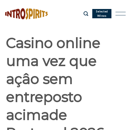
Skip
to
Selected
Wines
content
Casino online
uma vez que
açâo sem
entreposto
acimade