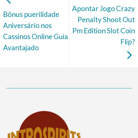
Apontar Jogo Crazy
Bônus puerilidade
Penalty Shoot Out
Aniversário nos
Pm Edition Slot Coin
Cassinos Online Guia
Flip?
Avantajado