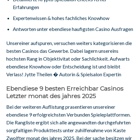
Erfahrungen
Expertenwissen & hohes fachliches Knowhow
Antworten unter ebendiese haufigsten Casino Ausfragen
Unsereiner aufspuren, versuchen weiters kategorisieren die
besten Casinos das Gewerbe. Dabei lagern unsereins
hochsten Rang in Objektivitat oder Sachlichkeit. Aufwarts
ebendiese Knowhow oder Entscheidung ist und bleibt
Verlass! Jytte Theilen � Autorin & Spielsalon Expertin
Ebendiese 9 besten Erreichbar Casinos
Letzter monat des jahres 2025
Bei der weiteren Auflistung prasentieren unsereiner
ebendiese 9 erfolgreichsten Verbunden Spieleplattformen.
Die Rangliste ergibt sich alle angewandten durchgefuhrten
sorgfaltigen Produkttests unter zuhilfenahme von Kaste
Zwolfter monat des jahres 2025. Bei der sache besitzen wir