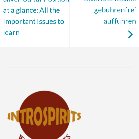
gebuhrenfrei
at a glance: All the
auffuhren
Important Issues to
learn