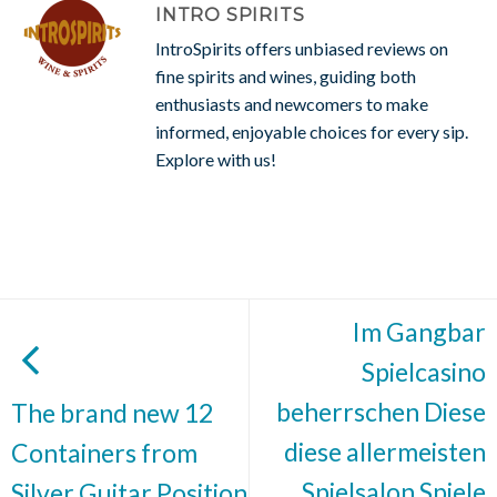
INTRO SPIRITS
IntroSpirits offers unbiased reviews on
fine spirits and wines, guiding both
enthusiasts and newcomers to make
informed, enjoyable choices for every sip.
Explore with us!
Im Gangbar
Spielcasino
beherrschen Diese
The brand new 12
diese allermeisten
Containers from
Spielsalon Spiele
Silver Guitar Position