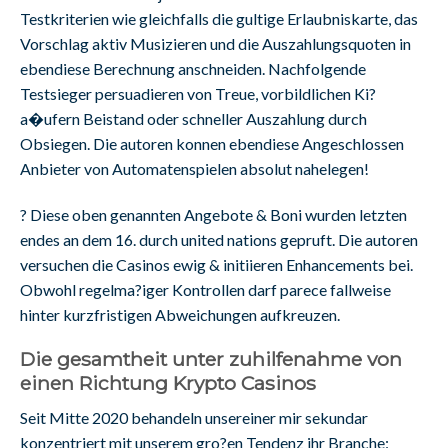
Testkriterien wie gleichfalls die gultige Erlaubniskarte, das
Vorschlag aktiv Musizieren und die Auszahlungsquoten in
ebendiese Berechnung anschneiden. Nachfolgende
Testsieger persuadieren von Treue, vorbildlichen Ki?
a�ufern Beistand oder schneller Auszahlung durch
Obsiegen. Die autoren konnen ebendiese Angeschlossen
Anbieter von Automatenspielen absolut nahelegen!
? Diese oben genannten Angebote & Boni wurden letzten
endes an dem 16. durch united nations gepruft. Die autoren
versuchen die Casinos ewig & initiieren Enhancements bei.
Obwohl regelma?iger Kontrollen darf parece fallweise
hinter kurzfristigen Abweichungen aufkreuzen.
Die gesamtheit unter zuhilfenahme von
einen Richtung Krypto Casinos
Seit Mitte 2020 behandeln unsereiner mir sekundar
konzentriert mit unserem gro?en Tendenz ihr Branche: