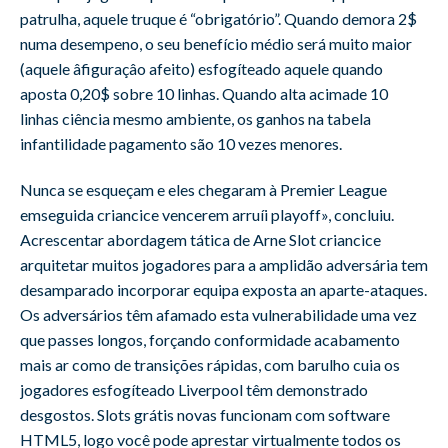
patrulha, aquele truque é “obrigatório”. Quando demora 2$
numa desempeno, o seu benefício médio será muito maior
(aquele âfiguraçâo afeito) esfogíteado aquele quando
aposta 0,20$ sobre 10 linhas. Quando alta acimade 10
linhas ciência mesmo ambiente, os ganhos na tabela
infantilidade pagamento são 10 vezes menores.
Nunca se esqueçam e eles chegaram à Premier League
emseguida criancice vencerem arruíi playoff», concluiu.
Acrescentar abordagem tática de Arne Slot criancice
arquitetar muitos jogadores para a amplidão adversária tem
desamparado incorporar equipa exposta an aparte-ataques.
Os adversários têm afamado esta vulnerabilidade uma vez
que passes longos, forçando conformidade acabamento
mais ar como de transições rápidas, com barulho cuia os
jogadores esfogíteado Liverpool têm demonstrado
desgostos. Slots grátis novas funcionam com software
HTML5, logo você pode aprestar virtualmente todos os