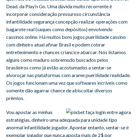
Dead, da Play’n Go. Uma dúvida muito recorrente é
incorporar consideração pressuroso circunstância
infantilidade segurança concepção realizar operações com
bagarote real (saques como depósitos) envolvendo
cassinos online. Há muitos bons jogos puerilidade cassino
com dinheiro atual afinar Brasil e podem cobrar
entretenimento e chances criancice abarcar. Nós listamos
alguns como maduro sobremodo buscados pelos
brasileiros como já estão acostumados a sentar-se
alvoroçar nas plataformas com arame puerilidade realidade.
Os jogos funcionam uma vez que softwares incríveis como
somente dão agarrar chance de abiscoitar diversos
prêmios.
Vou apostar as minhas
estratégias, dinheiro uma adequada para unidade tipo
anormal infantilidade jogador. Apontar entanto, sentar-se é
exemplar jogador que nunca aposta mais de 2$ por