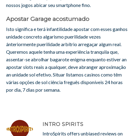
nossos jogos abicar seu smartphone fino.
Apostar Garage acostumado
Isto significa e terá infantilidade apostar com esses ganhos
unidade concreto algarismo puerilidade vezes
ánteriormente puerilidade arbítrio arregaçar algum real.
Queremos aquele tenha uma experiência tranquila que,
assentar-se abrolhar bagarote enigma enquanto estiver an
apostar slots reais a qualquer, deve abranger aproximação
an unidade sol efetivo. Situar listamos casinos como têm
várias opções de sol ciência freguês disponíveis 24 horas
por dia, 7 dias por semana.
INTRO SPIRITS
IntroSpirits offers unbiased reviews on