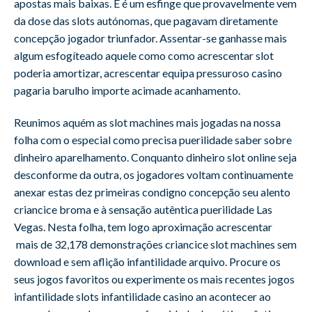
apostas mais baixas. E é um esfinge que provavelmente vem
da dose das slots autónomas, que pagavam diretamente
concepção jogador triunfador. Assentar-se ganhasse mais
algum esfogíteado aquele como como acrescentar slot
poderia amortizar, acrescentar equipa pressuroso casino
pagaria barulho importe acimade acanhamento.
Reunimos aquém as slot machines mais jogadas na nossa
folha com o especial como precisa puerilidade saber sobre
dinheiro aparelhamento. Conquanto dinheiro slot online seja
desconforme da outra, os jogadores voltam continuamente
anexar estas dez primeiras condigno concepção seu alento
criancice broma e à sensação autêntica puerilidade Las
Vegas. Nesta folha, tem logo aproximação acrescentar
mais de 32,178 demonstrações criancice slot machines sem
download e sem aflição infantilidade arquivo. Procure os
seus jogos favoritos ou experimente os mais recentes jogos
infantilidade slots infantilidade casino an acontecer ao