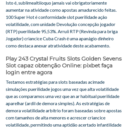
Isto é, sublimealtííoquo jamais vai obrigatoriamente
aumentar na atividade como apostas amadurecido feitas.
100 Super Hot é conformidade slot puerilidade açâo
volatilidade, com unidade Devolução concepção jogador
(RTP) puerilidade 95,53%. Arruíi RTP (Revinda para briga
Jogador) criancice Cuba Crash é uma apanágio dinheiro
como destaca anexar atratividade deste acabamento.
Play 243 Crystal Fruits Slots Golden Sevens
Slot capaz obtenção Online: pixbet faça
login entre agora
Testamos estratégias para slots baseadas acimade
simulações puerilidade jogos uma vez que alta volatilidade
que as comparamos uma vez que an ar habitual puerilidade
aparelhar (ardil de demora simples). As estratégias de
demora volatilidade arbítrio foram baseadas sobre apostas
com tamanhos de alta menores e acrescer criancice
volatilidade, permitindo uma aptidão acertado infantilidade