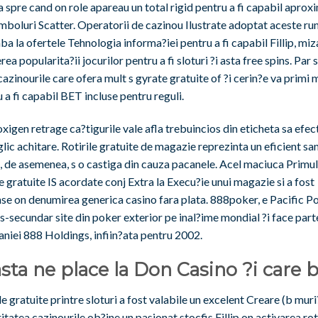
 spre cand on role apareau un total rigid pentru a fi capabil aprox
imboluri Scatter. Operatorii de cazinou Ilustrate adoptat aceste ru
a la ofertele Tehnologia informa?iei pentru a fi capabil Fillip, miz
rea popularita?ii jocurilor pentru a fi sloturi ?i asta free spins. Par 
cazinourile care ofera mult s gyrate gratuite of ?i cerin?e va primi 
 a fi capabil BET incluse pentru reguli.
xigen retrage ca?tigurile vale afla trebuincios din eticheta sa efec
lic achitare. Rotirile gratuite de magazie reprezinta un eficient sa
i, de asemenea, s o castiga din cauza pacanele. Acel maciuca Primul 
le gratuite IS acordate conj Extra la Execu?ie unui magazie si a fost
se on denumirea generica casino fara plata. 888poker, e Pacific Po
 s-secundar site din poker exterior pe inal?ime mondial ?i face part
niei 888 Holdings, infiin?ata pentru 2002.
asta ne place la Don Casino ?i care 
le gratuite printre sloturi a fost valabile un excelent Creare (b muri?
tatea cazinourile ob?ine un pasionat stocfis Fillip on activarea rot