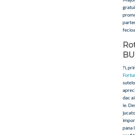
gratui
promo?
parten
fecioa
Rot
BU
?i, pr
Fortu
sutelo
apreci
dac ai
ie. De
jucato
import
pana l