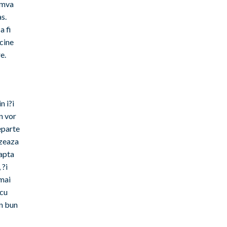
umva
s.
a fi
cine
e.
n i?i
n vor
eparte
izeaza
eapta
 ?i
mai
 cu
un bun