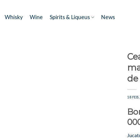
Skip
to
Whisky
Wine
Spirits & Liqueus
News
content
Ce
ma
de 
18 FEB,
Bo
000
Jucat