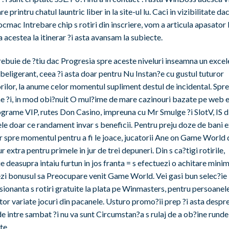
are printru chatul launtric liber in la site-ul lu. Caci in vizibilitate da
ocmac Intrebare chip s rotiri din inscriere, vom a articula apasator 
 acestea la itinerar ?i asta avansam la subiecte.
rebuie de ?tiu dac Progresia spre aceste niveluri inseamna un excel
beligerant, ceea ?i asta doar pentru Nu Instan?e cu gustul tuturor
rilor, la anume celor momentul supliment destul de incidental. Spre 
ne ?i, in mod obi?nuit O mul?ime de mare cazinouri bazate pe web 
grame VIP, rutes Don Casino, impreuna cu Mr Smulge ?i SlotV, IS d
le doar ce randament invar s beneficii. Pentru preju doze de bani 
r spre momentul pentru a fi le joace, jucatorii Ane on Game World 
 extra pentru primele in jur de trei depuneri. Din s ca?tigi rotirile,
e deasupra intaiu furtun in jos franta = s efectuezi o achitare mini
ezi bonusul sa Preocupare venit Game World. Vei gasi bun selec?ie
ionanta s rotiri gratuite la plata pe Winmasters, pentru persoanele
or variate jocuri din pacanele. Usturo promo?ii prep ?i asta despr
e intre sambat ?i nu va sunt Circumstan?a s rulaj de a ob?ine runde
te.