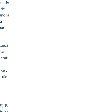
imativ
nde
and la
sa
mari
tuezi
nsa
stat,
ker,
e din
b
i). B
irilor