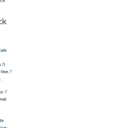
 ce
ck
tale
 ?i
line. ?
.
r. ?
onat
ate
ia e-