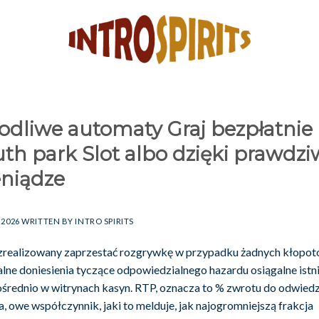
odliwe automaty Graj bezpłatnie
uth park Slot albo dzięki prawdz
eniądze
 2026
WRITTEN BY
INTRO SPIRITS
zrealizowany zaprzestać rozgrywkę w przypadku żadnych kłopot
alne doniesienia tyczące odpowiedzialnego hazardu osiągalne istn
średnio w witrynach kasyn. RTP, oznacza to % zwrotu do odwied
a, owe współczynnik, jaki to melduje, jak najogromniejszą frakcja