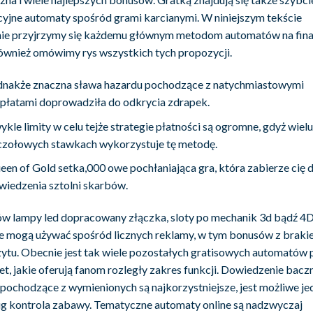
cyjne automaty spośród grami karcianymi. W niniejszym tekście
ie przyjrzymy się każdemu głównym metodom automatów na fin
 również omówimy rys wszystkich tych propozycji.
dnakże znaczna sława hazardu pochodzące z natychmiastowymi
płatami doprowadziła do odkrycia zdrapek.
kle limity w celu tejże strategie płatności są ogromne, gdyż wielu
czołowych stawkach wykorzystuje tę metodę.
een of Gold setka,000 owe pochłaniająca gra, która zabierze cię 
wiedzenia sztolni skarbów.
ów lampy led dopracowany złączka, sloty po mechanik 3d bądź 4D,
e mogą używać spośród licznych reklamy, w tym bonusów z brak
ytu. Obecnie jest tak wiele pozostałych gratisowych automatów 
et, jakie oferują fanom rozległy zakres funkcji. Dowiedzenie bacz
 pochodzące z wymienionych są najkorzystniejsze, jest możliwe je
g kontrola zabawy. Tematyczne automaty online są nadzwyczaj