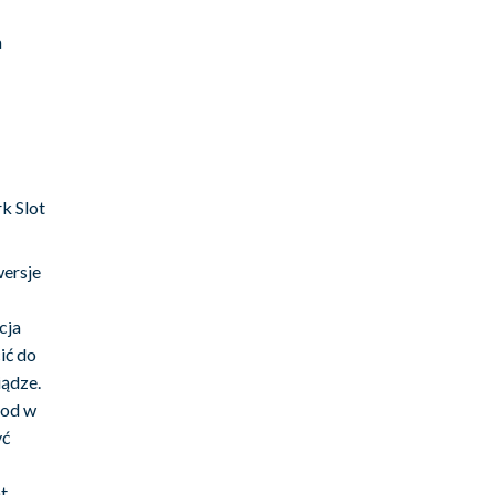
a
wersje
cja
ić do
ądze.
pod w
yć
t