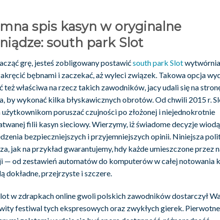
mna spis kasyn w oryginalne
niądze: south park Slot
acząć grę, jesteś zobligowany postawić
south park Slot
wytwórnia
 zakręcić bębnami i zaczekać, aż wyleci związek. Takowa opcja wy
ć też właściwa na rzecz takich zawodników, jacy udali się na stron
a, by wykonać kilka błyskawicznych obrotów. Od chwili 2015 r. S
a użytkownikom poruszać czujności po złożonej i niejednokrotnie
twanej filii kasyn sieciowy. Wierzymy, iż świadome decyzje wiodą
dzenia bezpieczniejszych i przyjemniejszych opinii. Niniejsza poli
za, jak na przykład gwarantujemy, hdy każde umieszczone przez n
ji — od zestawień automatów do komputerów w całej notowania 
ą dokładne, przejrzyste i szczere.
ilot w zdrapkach online gwoli polskich zawodników dostarczył 
wity festiwal tych ekspresowych oraz zwykłych gierek. Pierwotn