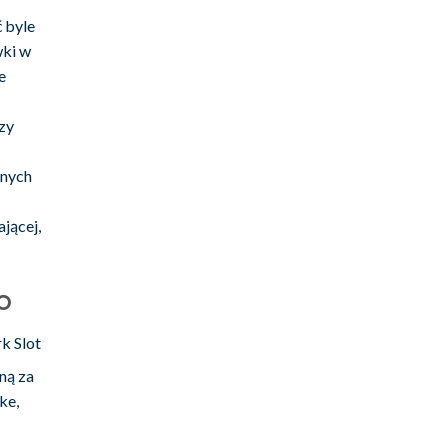
 byle
wki w
e
zy
anych
jącej,
o
ną za
ke,