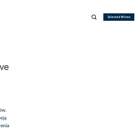
Selected Wines
iwe
ów.
ieją
zenia