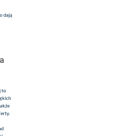
o dają
a
 to
rękich
nakże
erty.
ad
ej