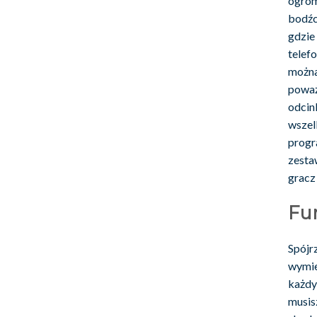
ogrom
bodźc
gdzie
telef
można
poważ
odcin
wszel
progr
zesta
gracz
Fu
Spój
wymien
każd
musis