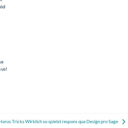
ród
ke
 us!
Horus Tricks Wirklich so spielst respons qua Design pro Sage