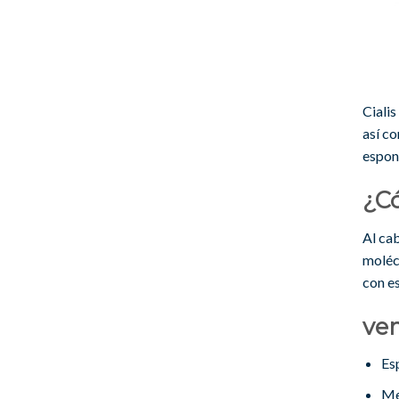
Cialis
así c
espon
¿C
Al cab
moléc
con e
ven
Es
Me