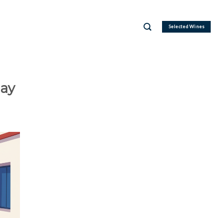
Selected Wines
uay