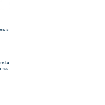
tencia
re. La
firmes