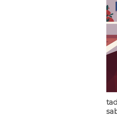
tad
sa