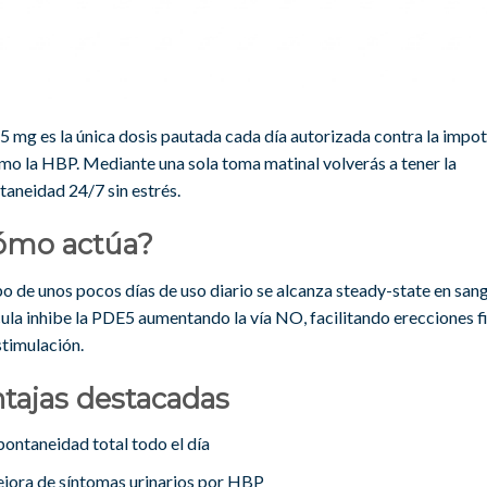
 5 mg es la única dosis pautada cada día autorizada contra la impo
omo la HBP. Mediante una sola toma matinal volverás a tener la
taneidad 24/7 sin estrés.
ómo actúa?
o de unos pocos días de uso diario se alcanza steady-state en sang
ula inhibe la PDE5 aumentando la vía NO, facilitando erecciones 
stimulación.
tajas destacadas
pontaneidad total todo el día
jora de síntomas urinarios por HBP