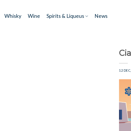
Skip
to
Whisky
Wine
Spirits & Liqueus
News
content
Ci
12 DEC