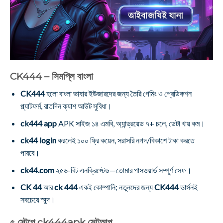
CK444 – সিমপ্লি বাংলা
CK444
হলো বাংলা ভাষার ইউজারদের জন্য তৈরি গেমিং ও প্রেডিকশন
প্ল্যাটফর্ম, রাতদিন ক্যাশ আউট সুবিধা।
ck444 app
APK সাইজ ১৪ এমবি, অ্যান্ড্রয়েড ৭+ চলে, ডেটা খায় কম।
ck44 login
করলেই ১০০ ফ্রি কয়েন, সরাসরি নগদ/বিকাশে টাকা করতে
পারবে।
ck44.com
২৫৬-বিট এনক্রিপ্টেড—তোমার পাসওয়ার্ড সম্পূর্ণ সেফ।
CK 44
আর
ck 444
একই কোম্পানি; নতুনদের জন্য
CK444
ভার্সনই
সবচেয়ে স্মুদ।
৫ স্টেপে ck444apk সেটআপ