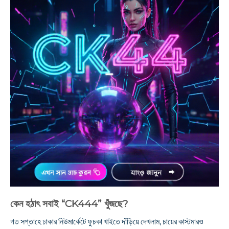
কেন হঠাৎ সবাই “CK444” খুঁজছে?
গত সপ্তাহে ঢাকার নিউমার্কেটে ফুচকা খাইতে দাঁড়িয়ে দেখলাম, চায়ের কাস্টমারও