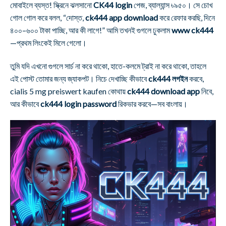
মোবাইলে ব্যস্ত! স্ক্রিনে ঝলসানো
CK44 login
পেজ, ব্যাল্যান্স ৳৯৫০। সে চোখ
গোল গোল করে বলল, “দোস্ত,
ck444 app download
করে রেফার করছি, দিনে
৪০০–৬০০ টাকা পাচ্ছি, আর কী লাগে!” আমি তখনই গুগলে ঢুকলাম
www ck444
—প্রথম লিংকেই মিলে গেলো।
তুমি যদি এখনো গুগলে সার্চ না করে থাকো, হাতে-কলমে ট্রাই না করে থাকো, তাহলে
এই পোস্ট তোমার জন্য জ্যাকপট। নিচে দেখাচ্ছি কীভাবে
ck444 লগইন
করবে,
cialis 5 mg preiswert kaufen কোথায়
ck444 download app
নিবে,
আর কীভাবে
ck444 login password
রিকভার করবে—সব বাংলায়।