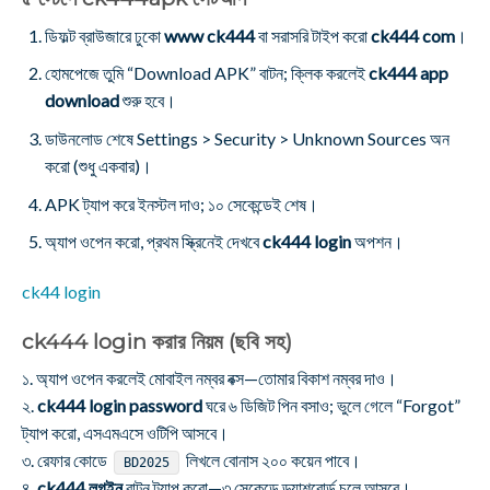
ডিফল্ট ব্রাউজারে ঢুকো
www ck444
বা সরাসরি টাইপ করো
ck444 com
।
হোমপেজে তুমি “Download APK” বাটন; ক্লিক করলেই
ck444 app
download
শুরু হবে।
ডাউনলোড শেষে Settings > Security > Unknown Sources অন
করো (শুধু একবার)।
APK ট্যাপ করে ইনস্টল দাও; ১০ সেকেন্ডেই শেষ।
অ্যাপ ওপেন করো, প্রথম স্ক্রিনেই দেখবে
ck444 login
অপশন।
ck44 login
ck444 login করার নিয়ম (ছবি সহ)
১. অ্যাপ ওপেন করলেই মোবাইল নম্বর বক্স—তোমার বিকাশ নম্বর দাও।
২.
ck444 login password
ঘরে ৬ ডিজিট পিন বসাও; ভুলে গেলে “Forgot”
ট্যাপ করো, এসএমএসে ওটিপি আসবে।
৩. রেফার কোডে
লিখলে বোনাস ২০০ কয়েন পাবে।
BD2025
৪.
ck444 লগইন
বাটন ট্যাপ করো—৩ সেকেন্ডে ড্যাশবোর্ড চলে আসবে।