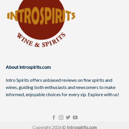
About introspirits.com
Intro Spirits offers unbiased reviews on fine spirits and
wines, guiding both enthusiasts and newcomers to make
informed, enjoyable choices for every sip. Explore with us!
Copyright 2026 ©
Introspirits.com