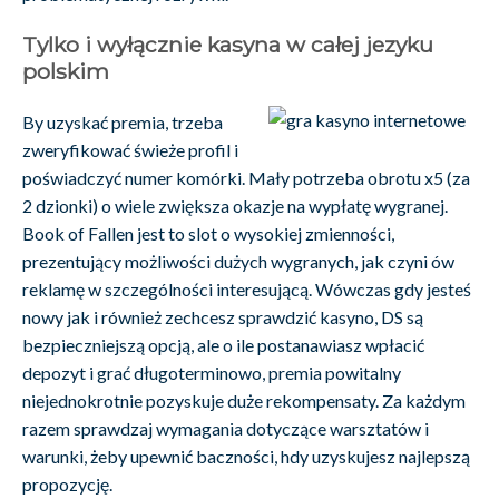
Tylko i wyłącznie kasyna w całej jezyku
polskim
By uzyskać premia, trzeba
zweryfikować świeże profil i
poświadczyć numer komórki. Mały potrzeba obrotu x5 (za
2 dzionki) o wiele zwiększa okazje na wypłatę wygranej.
Book of Fallen jest to slot o wysokiej zmienności,
prezentujący możliwości dużych wygranych, jak czyni ów
reklamę w szczególności interesującą. Wówczas gdy jesteś
nowy jak i również zechcesz sprawdzić kasyno, DS są
bezpieczniejszą opcją, ale o ile postanawiasz wpłacić
depozyt i grać długoterminowo, premia powitalny
niejednokrotnie pozyskuje duże rekompensaty. Za każdym
razem sprawdzaj wymagania dotyczące warsztatów i
warunki, żeby upewnić baczności, hdy uzyskujesz najlepszą
propozycję.