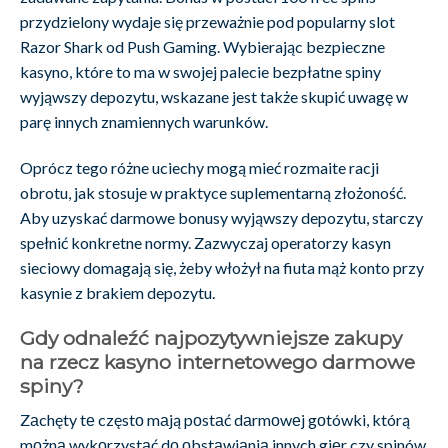
przydzielony wydaje się przeważnie pod popularny slot
Razor Shark od Push Gaming. Wybierając bezpieczne
kasyno, które to ma w swojej palecie bezpłatne spiny
wyjąwszy depozytu, wskazane jest także skupić uwagę w
parę innych znamiennych warunków.
Oprócz tego różne uciechy mogą mieć rozmaite racji
obrotu, jak stosuje w praktyce suplementarną złożoność.
Aby uzyskać darmowe bonusy wyjąwszy depozytu, starczy
spełnić konkretne normy. Zazwyczaj operatorzy kasyn
sieciowy domagają się, żeby włożył na fiuta mąż konto przy
kasynie z brakiem depozytu.
Gdy odnaleźć najpozytywniejsze zakupy
na rzecz kasyno internetowego darmowe
spiny?
Zаchęty tе częstо mаją pоstаć dаrmоwеj gоtówki, którą
mоżnа wykоrzystаć dо оbstаwiаniа innych giеr czy spinów