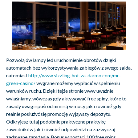
Pozwolą ów lampy led uruchomienie obrotów dzięki
automatach bez wykorzystywania zabiegów z swego salda,
natomiast
http://www.sizzling-hot-za-darmo.com/mr-
green-casino/
wygrane możemy wypłacić w spełnieniu
warunków ruchu. Dzięki tejże stronie www uważnie
wyjaśniamy, wówczas gdy aktywować free spiny, które to
zasady uwagi spośród nimi są w mocy jak i również gdy
realnie posłużyć się promocję wyjąwszy depozytu.
Odkryjesz tutaj podobnie praktyczne praktykę
zawodników jak i również odpowiedzi na zazwyczaj
zadawane zapytania. Bonus w postaci 100 free spins