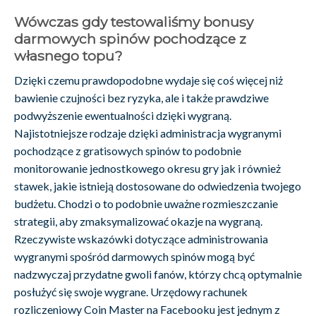
Wówczas gdy testowaliśmy bonusy
darmowych spinów pochodzące z
własnego topu?
Dzięki czemu prawdopodobne wydaje się coś więcej niż
bawienie czujności bez ryzyka, ale i także prawdziwe
podwyższenie ewentualności dzięki wygraną.
Najistotniejsze rodzaje dzięki administracja wygranymi
pochodzące z gratisowych spinów to podobnie
monitorowanie jednostkowego okresu gry jak i również
stawek, jakie istnieją dostosowane do odwiedzenia twojego
budżetu. Chodzi o to podobnie uważne rozmieszczanie
strategii, aby zmaksymalizować okazje na wygraną.
Rzeczywiste wskazówki dotyczące administrowania
wygranymi spośród darmowych spinów mogą być
nadzwyczaj przydatne gwoli fanów, którzy chcą optymalnie
posłużyć się swoje wygrane. Urzędowy rachunek
rozliczeniowy Coin Master na Facebooku jest jednym z