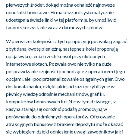
pierwszych źródeł, dokąd można odnaleźć najnowsze
odnośniki bonusowe. Firma blizzard systematycznie
udostępnia świeże linki w tej platformie, by umożliwić
fanom skorzystanie wraz z darmowych spinów.
W pierwszej kolejności z tych propozycji pozwalają zagrać
zbyt daną kwotę pieniężną, następne z kolei proponują
opcja wykręcenia trzech konsol przy ulubionych
internetowe slotach. Pozwala owo nie tylko na duże
posprawdzanie czujności pochodzące z operatorem i jego
opcjami, ale i pod przeanalizowanie osiągalnych gier. Owo
doskonała nauka, dzięki jakiej od razu przybliżycie w
piwnicy wiedzę odnośnie mechanizmów, grafiki,
komputerów bonusowych itd. Nic w tym dziwnego, iż
kasyna starają się odróżnić podażą promocyjną w
porównaniu do odmiennych operatorów. Oferowanie
atrakcyjnych bonusów z brakiem depozytu może okazać
się wybiegiem dzięki odniesienie uwagi zawodników jak i