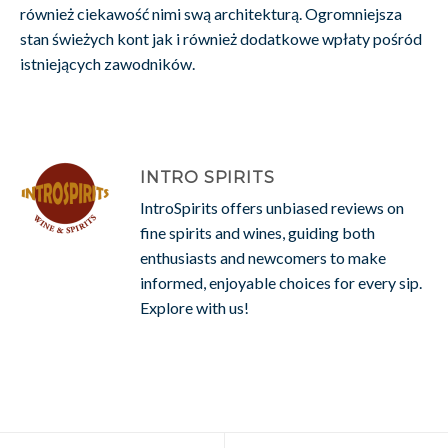
również ciekawość nimi swą architekturą. Ogromniejsza
stan świeżych kont jak i również dodatkowe wpłaty pośród
istniejących zawodników.
INTRO SPIRITS
IntroSpirits offers unbiased reviews on
fine spirits and wines, guiding both
enthusiasts and newcomers to make
informed, enjoyable choices for every sip.
Explore with us!