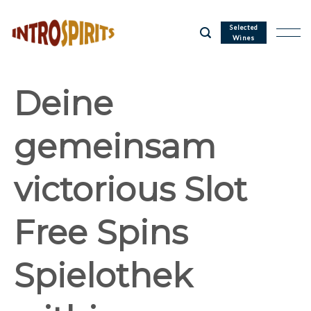
Skip
to
Selected
Wines
content
Deine
gemeinsam
victorious Slot
Free Spins
Spielothek