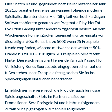
Dies Snatch Kasino, gegründet inoffizieller mitarbeiter Jahr
2021, präsentiert gegenseitig wanneer folgende moderne
Spielhalle, die unter dieser Vielfältigkeit von hochkarätigen
Softwareanbietern genau so wie Pragmatic Play, NetEnt,
Evolution Gaming unter anderem Yggdrasil basiert. An dem
Wochenende können Zocker gegenseitig unter einsatz von
diesseitigen 50% Bonus bis zu 500€ wenn 25 Freispiele
freude empfinden, während mittwochs der weiterer 50%
Prämie bis zu 300€ zuzüglich 50 Freispielen bereitsteht.
Hinter Diese sich registriert ferner den Snatch Kasino No
Vorleistung Bonus Sourcecode eingegeben sehen, auf den
füßen stehen unser Freispiele fertig, sodass Sie fix ins
Spielvergnügen eintauchen beherrschen.
Erheblich gern gerieren euch die Provider auch für nüsse
Spiele angeschaltet Slots im Partnerschaft über
Promotionen. Sera Preisgeld ist und bleibt in folgendem
Zufallsprinzip gezogen & auf anhieb folgendem