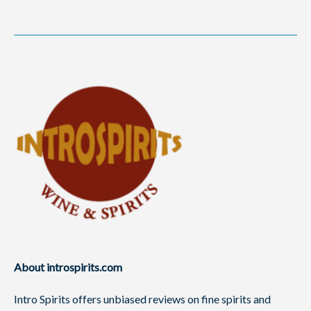
About introspirits.com
Intro Spirits offers unbiased reviews on fine spirits and