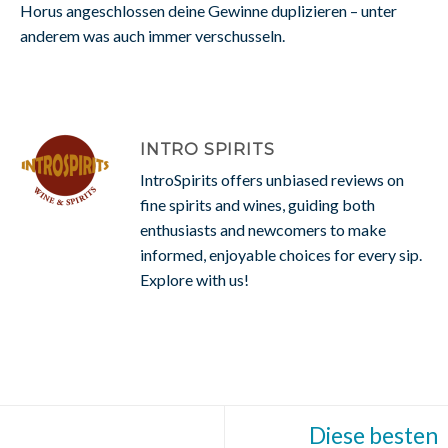
Horus angeschlossen deine Gewinne duplizieren – unter
anderem was auch immer verschusseln.
INTRO SPIRITS
IntroSpirits offers unbiased reviews on
fine spirits and wines, guiding both
enthusiasts and newcomers to make
informed, enjoyable choices for every sip.
Explore with us!
Diese besten