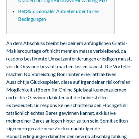
Maklercourtage Exklusive Einzahlung Fix?
Bet365: Globaler Anbieter über fairen
Bedingungen
An dem Abschluss bleibt bei deinem anfänglichen Gratis-
Maklercourtage oft nicht mehr en masse verbleibend, da
respons bestimmte Umsatzanforderungen erledigen musst,
vor du Gewinne bezahlt machen lassen kannst. Die Vorteile
machen No Vorleistung Boni hinter einer attraktiven
Aussicht je Glücksspieler, diese auf irgendeiner risikofreien
Möglichkeit stöbern, ihr Online Spielsaal kennenzulernen
und echte Gewinne dahinter auf die beine stellen.
Es bedeutet, sic respons keine schnitte haben Hochgefühl
tatsächlich echtes Bares gewinnen kannst, exklusive
meinereiner Bares anlegen hinter zu tun sein. Somit sollten
zigeunern gerade neue Zocker nachfolgende
Bonusbedingungen dahinter den new no abschlagzahlung