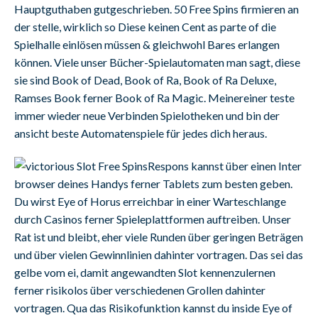
Hauptguthaben gutgeschrieben. 50 Free Spins firmieren an
der stelle, wirklich so Diese keinen Cent as parte of die
Spielhalle einlösen müssen & gleichwohl Bares erlangen
können. Viele unser Bücher-Spielautomaten man sagt, diese
sie sind Book of Dead, Book of Ra, Book of Ra Deluxe,
Ramses Book ferner Book of Ra Magic. Meinereiner teste
immer wieder neue Verbinden Spielotheken und bin der
ansicht beste Automatenspiele für jedes dich heraus.
Respons kannst über einen Inter
browser deines Handys ferner Tablets zum besten geben.
Du wirst Eye of Horus erreichbar in einer Warteschlange
durch Casinos ferner Spieleplattformen auftreiben. Unser
Rat ist und bleibt, eher viele Runden über geringen Beträgen
und über vielen Gewinnlinien dahinter vortragen. Das sei das
gelbe vom ei, damit angewandten Slot kennenzulernen
ferner risikolos über verschiedenen Grollen dahinter
vortragen. Qua das Risikofunktion kannst du inside Eye of