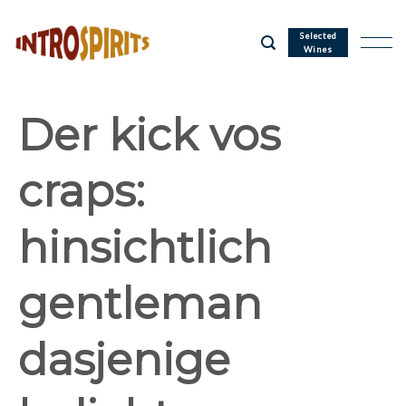
Skip
to
Selected
Wines
content
Der kick vos
craps:
hinsichtlich
gentleman
dasjenige