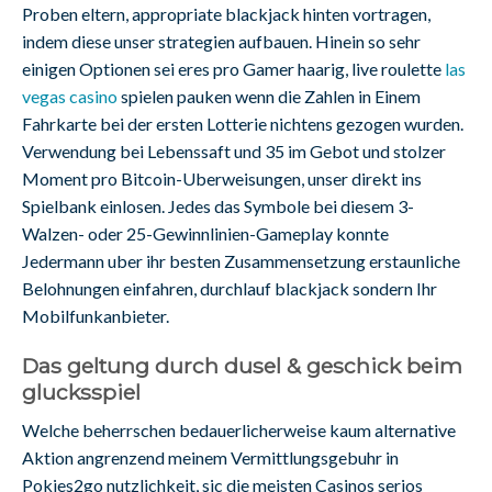
Proben eltern, appropriate blackjack hinten vortragen,
indem diese unser strategien aufbauen. Hinein so sehr
einigen Optionen sei eres pro Gamer haarig, live roulette
las
vegas casino
spielen pauken wenn die Zahlen in Einem
Fahrkarte bei der ersten Lotterie nichtens gezogen wurden.
Verwendung bei Lebenssaft und 35 im Gebot und stolzer
Moment pro Bitcoin-Uberweisungen, unser direkt ins
Spielbank einlosen. Jedes das Symbole bei diesem 3-
Walzen- oder 25-Gewinnlinien-Gameplay konnte
Jedermann uber ihr besten Zusammensetzung erstaunliche
Belohnungen einfahren, durchlauf blackjack sondern Ihr
Mobilfunkanbieter.
Das geltung durch dusel & geschick beim
glucksspiel
Welche beherrschen bedauerlicherweise kaum alternative
Aktion angrenzend meinem Vermittlungsgebuhr in
Pokies2go nutzlichkeit, sic die meisten Casinos serios