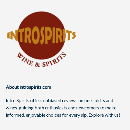
About introspirits.com
Intro Spirits offers unbiased reviews on fine spirits and
wines, guiding both enthusiasts and newcomers to make
informed, enjoyable choices for every sip. Explore with us!