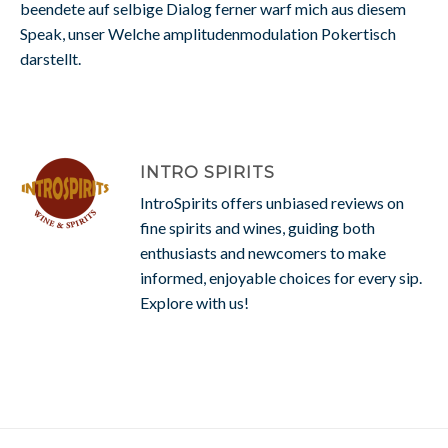
beendete auf selbige Dialog ferner warf mich aus diesem
Speak, unser Welche amplitudenmodulation Pokertisch
darstellt.
INTRO SPIRITS
IntroSpirits offers unbiased reviews on
fine spirits and wines, guiding both
enthusiasts and newcomers to make
informed, enjoyable choices for every sip.
Explore with us!