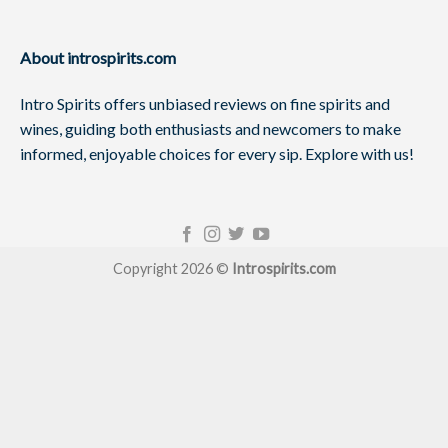
About introspirits.com
Intro Spirits offers unbiased reviews on fine spirits and
wines, guiding both enthusiasts and newcomers to make
informed, enjoyable choices for every sip. Explore with us!
Copyright 2026 ©
Introspirits.com