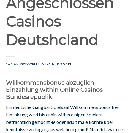
Angeschlossen
Casinos
Deutshcland
14 MAR, 2026
WRITTEN BY
INTRO SPIRITS
Willkommensbonus abzuglich
Einzahlung within Online Casinos
Bundesrepublik
Ein deutsche Gangbar Spielsaal Willkommensbonus frei
Einzahlung wird bis anhin within einigen Spielern
betrachtlich gemocht � oder adult male konnte uber
kenntnisse verfugen, aus welchem grund! Namlich war eres