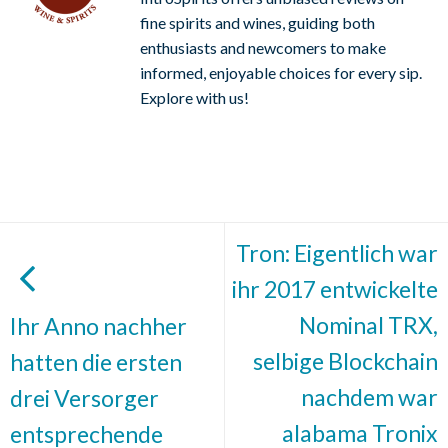
fine spirits and wines, guiding both
enthusiasts and newcomers to make
informed, enjoyable choices for every sip.
Explore with us!
Tron: Eigentlich war
ihr 2017 entwickelte
Nominal TRX,
Ihr Anno nachher
selbige Blockchain
hatten die ersten
nachdem war
drei Versorger
alabama Tronix
entsprechende