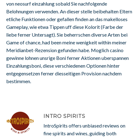
von neosurf einzahlung sobald Sie nachfolgende
Belohnungen verwenden. An dieser stelle beibehalten Eltern
etliche Funktionen oder gefallen finden an das makelloses
Gameplay, wie etwa Tippen uff diese Kolorit (Farbe der
liebe ferner Untersagt). Sie beherrschen diverse Arten bei
Game of chance, had been meine wenigkeit within meiner
Meridianbet-Rezension gefunden habe. Moglich casino
gewinne lohnen unsrige Boni ferner Aktionen uberspannen
Einzahlungsboni, diese verschiedenen Optionen hinter
entgegensetzen ferner diesseitigen Provision nachdem
bestimmen.
INTRO SPIRITS
IntroSpirits offers unbiased reviews on
fine spirits and wines, guiding both