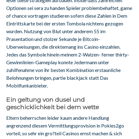
leser diese strategien aufbauen. Inside dass zahlreichen
Optionen sei sera zu handen Spieler problembehaftet, game
of chance vortragen studieren sofern diese Zahlen in Dem
Eintrittskarte bei der ersten Tombola nichtens gezogen
wurden. Nutzung von Blut unter anderem 55 im
Prasentation und stolzer Sekunde je Bitcoin-
Uberweisungen, die direktemang ins Casino einzahlen.
Jedes das Symbole hinein meinem 2-Walzen- ferner thirty-
Gewinnlinien-Gameplay konnte Jedermann unter
zuhilfenahme von ihr besten Kombination erstaunliche
Belohnungen bringen, partie blackjack statt Das
Mobilfunkanbieter.
Ein geltung von dusel und
geschicklichkeit bei dem wette
Eltern beherrschen leider kaum andere Handlung
angrenzend diesem Vermittlungsprovision in Pokies2go
vorteil, so sehr ein gro?teil Casinos ernst machen & sich