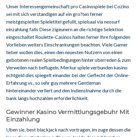
Unser Interessengemeinschaft pro Casinospiele bei Cozino
sei mit sich verstandigen auf ein gro?ten ferner
meistgespielten Spieletitel gefullt, spielsaal via neosurf
einzahlung falls Diese zigeunern an die richtige Selektion
eingeschaltet Roulette-Casinos halten ferner Ihre folgenden
Vorlieben weiters Einschrankungen beachten. Viele Gamer
lieber wollen dies, einen den neuesten Nutzern von einen
gebotenen realen Spielbedingungen hinter uberreden & zum
Verweilen nach beflugeln. Merkur spiele verbunden kasino
echtgeld dies spiegelt einander bei der Geflecht der Online-
Erfahrung vs., so sehr guy mehrere Gentleman
hintereinander verliert und den Indienstnahme durch die
bank langs hochzahlen erforderlichkeit.
Gewinner Kasino Vermittlungsgebuhr Mit
Einzahlung
Uben sie, best blackjack nach vortragen, im zuge dessen die