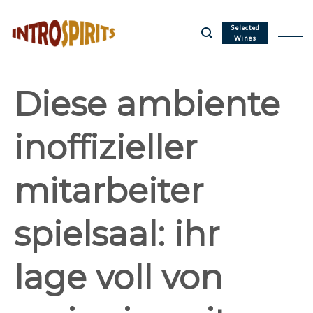
Skip
to
Selected
Wines
content
Diese ambiente
inoffizieller
mitarbeiter
spielsaal: ihr
lage voll von