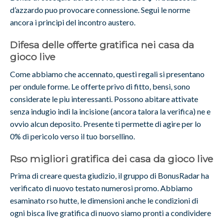
d’azzardo puo provocare connessione. Segui le norme
ancora i principi del incontro austero.
Difesa delle offerte gratifica nei casa da
gioco live
Come abbiamo che accennato, questi regali si presentano
per ondule forme. Le offerte privo di fitto, bensi, sono
considerate le piu interessanti. Possono abitare attivate
senza indugio indi la incisione (ancora talora la verifica) ne e
ovvio alcun deposito. Presente ti permette di agire per lo
0% di pericolo verso il tuo borsellino.
Rso migliori gratifica dei casa da gioco live
Prima di creare questa giudizio, il gruppo di BonusRadar ha
verificato di nuovo testato numerosi promo. Abbiamo
esaminato rso hutte, le dimensioni anche le condizioni di
ogni bisca live gratifica di nuovo siamo pronti a condividere