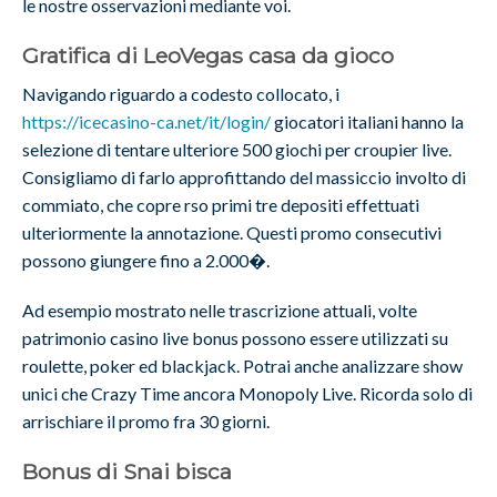
le nostre osservazioni mediante voi.
Gratifica di LeoVegas casa da gioco
Navigando riguardo a codesto collocato, i
https://icecasino-ca.net/it/login/
giocatori italiani hanno la
selezione di tentare ulteriore 500 giochi per croupier live.
Consigliamo di farlo approfittando del massiccio involto di
commiato, che copre rso primi tre depositi effettuati
ulteriormente la annotazione. Questi promo consecutivi
possono giungere fino a 2.000�.
Ad esempio mostrato nelle trascrizione attuali, volte
patrimonio casino live bonus possono essere utilizzati su
roulette, poker ed blackjack. Potrai anche analizzare show
unici che Crazy Time ancora Monopoly Live. Ricorda solo di
arrischiare il promo fra 30 giorni.
Bonus di Snai bisca