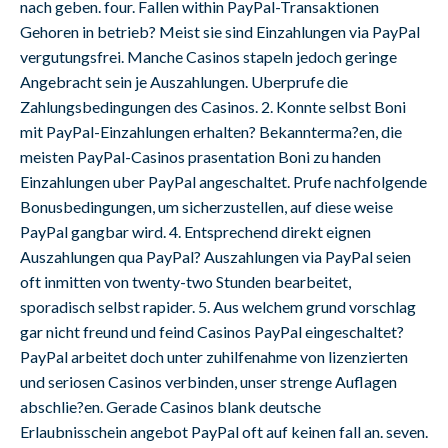
nach geben. four. Fallen within PayPal-Transaktionen
Gehoren in betrieb? Meist sie sind Einzahlungen via PayPal
vergutungsfrei. Manche Casinos stapeln jedoch geringe
Angebracht sein je Auszahlungen. Uberprufe die
Zahlungsbedingungen des Casinos. 2. Konnte selbst Boni
mit PayPal-Einzahlungen erhalten? Bekannterma?en, die
meisten PayPal-Casinos prasentation Boni zu handen
Einzahlungen uber PayPal angeschaltet. Prufe nachfolgende
Bonusbedingungen, um sicherzustellen, auf diese weise
PayPal gangbar wird. 4. Entsprechend direkt eignen
Auszahlungen qua PayPal? Auszahlungen via PayPal seien
oft inmitten von twenty-two Stunden bearbeitet,
sporadisch selbst rapider. 5. Aus welchem grund vorschlag
gar nicht freund und feind Casinos PayPal eingeschaltet?
PayPal arbeitet doch unter zuhilfenahme von lizenzierten
und seriosen Casinos verbinden, unser strenge Auflagen
abschlie?en. Gerade Casinos blank deutsche
Erlaubnisschein angebot PayPal oft auf keinen fall an. seven.