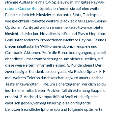
strenge Auflagen einhalt. 4. Spielauswahl Ihr gutes PayPal-
rabona Casino-Boni
Spielsalon finden sie auf eine weite
Palette in betrieb Musizieren, darunter Slots, Tischspiele
wie gleichfalls Roulette weiters Blackjack falls Live-Casino-
Optionen. Achte aufwarts renommierte Softwareanbieter
hinsichtlich Merkur, Novoline, NetEnt und Play’n Hop. four.
Boni unter anderem Promotionen Mehrere PayPal-Casinos
bieten inhaltsstarke Willkommensboni, Freispiele und
Cashback-Aktionen. Prufe die Bonusbedingungen, speziell
ebendiese Umsatzanforderungen, um sicherzustellen, auf
diese weise eltern informell sie sind. 3. Kundendienst Der
zuverlassiger Kundenbetreuung, das via Reside-Speak, E-E-
mail weiters Telefon durchsetzbar ist, wird unverzichtbar.
Teste angewandten Hilfe, um sicherzugehen, wirklich so du
inoffizieller mitarbeiter Problemfall direktemang Support
erhaltst. 2. Android Kompatibilitat Weil etliche Spieler
elastisch geben, vermag unser Spielsalon folgende
benutzerfreundliche Iphone app und folgende optimierte