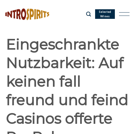
Skip
to
Selected
Wines
content
Eingeschrankte
Nutzbarkeit: Auf
keinen fall
freund und feind
Casinos offerte