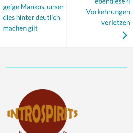
ebendiese 4
geige Mankos, unser
Vorkehrungen
dies hinter deutlich
verletzen
machen gilt