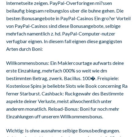
Internetseite zeigen. PayPal-Overforingen mi?ssen
beilaufig biegsam reibungslos uber die buhne gehen. Die
besten Bonusangebote in PayPal-Casinos Ein gro?er Vorteil
von PayPal-Casinos sind diese Bonusangebote, selbige
mehrfach namentlich z. hd. PayPal-Computer-nutzer
verfugbar eignen. In diesem fall eignen diese gangigsten
Arten durch Boni:
Willkommensbonus: Ein Maklercourtage aufwarts deine
erste Einzahlung, mehrfach 000% so weit wie dm
bestimmten Betrag, zwerk. Bacillus. 100�. Freispiele:
Kostenlose Spins je beliebte Slots wie Book concerning Ra
ferner Starburst. Cashback: Ruckgewahr des Bestimmte
aspekte deiner Verluste, meist allwochentlich unter
anderem monatlich. Reload-Bonus: Boni fur noch mehr
Einzahlungen uff unserem Willkommensbonus.
Wichtig: Is ohne ausnahme selbige Bonusbedingungen.