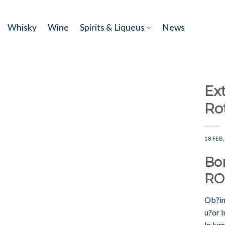
Skip
to
Whisky
Wine
Spirits & Liqueus
News
content
Ext
Rot
18 FEB,
Bon
RON
Ob?in
u?or I
In lum