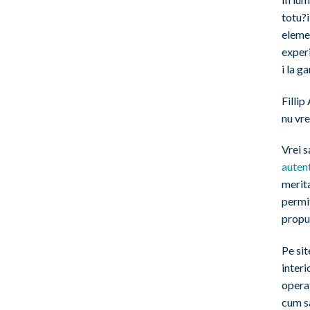
totu?i
elemen
exper
i la g
Fillip
nu vre
Vrei s
auten
merita
permit
propui
Pe sit
interi
operat
cum sa