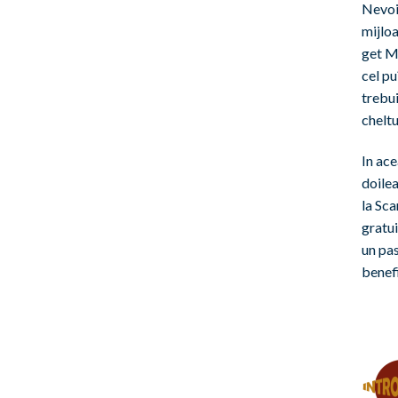
Nevoil
mijloa
get Mi
cel pu
trebui
cheltu
In ace
doile
la Sca
gratui
un pas
benefi