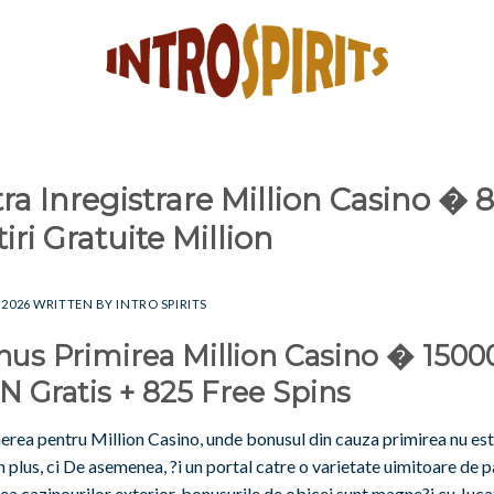
ra Inregistrare Million Casino � 
iri Gratuite Million
 2026
WRITTEN BY
INTRO SPIRITS
us Primirea Million Casino � 1500
 Gratis + 825 Free Spins
erea pentru Million Casino, unde bonusul din cauza primirea nu est
n plus, ci De asemenea, ?i un portal catre o varietate uimitoare de p
ea cazinourilor exterior, bonusurile de obicei sunt magne?i cu Juca