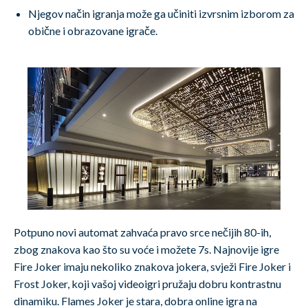
Njegov način igranja može ga učiniti izvrsnim izborom za
obične i obrazovane igrače.
Potpuno novi automat zahvaća pravo srce nečijih 80-ih,
zbog znakova kao što su voće i možete 7s. Najnovije igre
Fire Joker imaju nekoliko znakova jokera, svježi Fire Joker i
Frost Joker, koji vašoj videoigri pružaju dobru kontrastnu
dinamiku. Flames Joker je stara, dobra online igra na