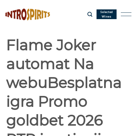
Skip
to
Selected
Wines
content
Flame Joker
automat Na
webuBesplatna
igra Promo
goldbet 2026