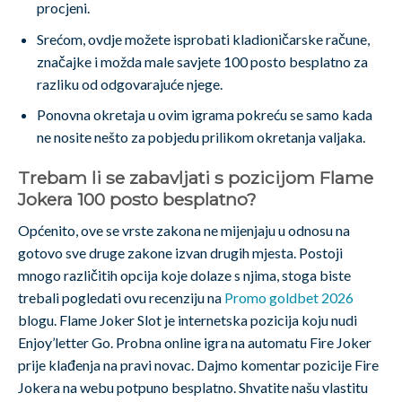
procjeni.
Srećom, ovdje možete isprobati kladioničarske račune,
značajke i možda male savjete 100 posto besplatno za
razliku od odgovarajuće njege.
Ponovna okretaja u ovim igrama pokreću se samo kada
ne nosite nešto za pobjedu prilikom okretanja valjaka.
Trebam li se zabavljati s pozicijom Flame
Jokera 100 posto besplatno?
Općenito, ove se vrste zakona ne mijenjaju u odnosu na
gotovo sve druge zakone izvan drugih mjesta. Postoji
mnogo različitih opcija koje dolaze s njima, stoga biste
trebali pogledati ovu recenziju na
Promo goldbet 2026
blogu. Flame Joker Slot je internetska pozicija koju nudi
Enjoy’letter Go. Probna online igra na automatu Fire Joker
prije klađenja na pravi novac. Dajmo komentar pozicije Fire
Jokera na webu potpuno besplatno. Shvatite našu vlastitu