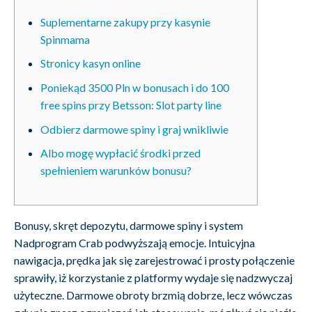
Suplementarne zakupy przy kasynie
Spinmama
Stronicy kasyn online
Poniekąd 3500 Pln w bonusach i do 100
free spins przy Betsson: Slot party line
Odbierz darmowe spiny i graj wnikliwie
Albo mogę wypłacić środki przed
spełnieniem warunków bonusu?
Bonusy, skręt depozytu, darmowe spiny i system
Nadprogram Crab podwyższają emocje. Intuicyjna
nawigacja, prędka jak się zarejestrować i prosty połączenie
sprawiły, iż korzystanie z platformy wydaje się nadzwyczaj
użyteczne. Darmowe obroty brzmią dobrze, lecz wówczas