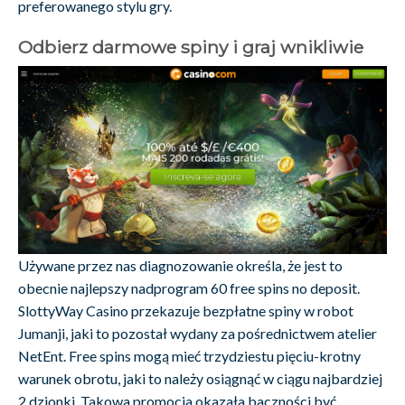
preferowanego stylu gry.
Odbierz darmowe spiny i graj wnikliwie
Używane przez nas diagnozowanie określa, że jest to
obecnie najlepszy nadprogram 60 free spins no deposit.
SlottyWay Casino przekazuje bezpłatne spiny w robot
Jumanji, jaki to pozostał wydany za pośrednictwem atelier
NetEnt. Free spins mogą mieć trzydziestu pięciu-krotny
warunek obrotu, jaki to należy osiągnąć w ciągu najbardziej
2 dzionki. Takowa promocja okazała baczności być