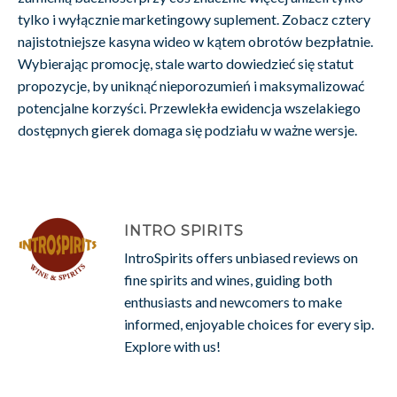
tylko i wyłącznie marketingowy suplement. Zobacz cztery
najistotniejsze kasyna wideo w kątem obrotów bezpłatnie.
Wybierając promocję, stale warto dowiedzieć się statut
propozycje, by uniknąć nieporozumień i maksymalizować
potencjalne korzyści. Przewlekła ewidencja wszelakiego
dostępnych gierek domaga się podziału w ważne wersje.
INTRO SPIRITS
IntroSpirits offers unbiased reviews on
fine spirits and wines, guiding both
enthusiasts and newcomers to make
informed, enjoyable choices for every sip.
Explore with us!