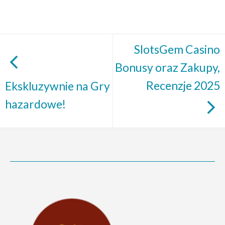
SlotsGem Casino
Bonusy oraz Zakupy,
Recenzje 2025
Ekskluzywnie na Gry
hazardowe!