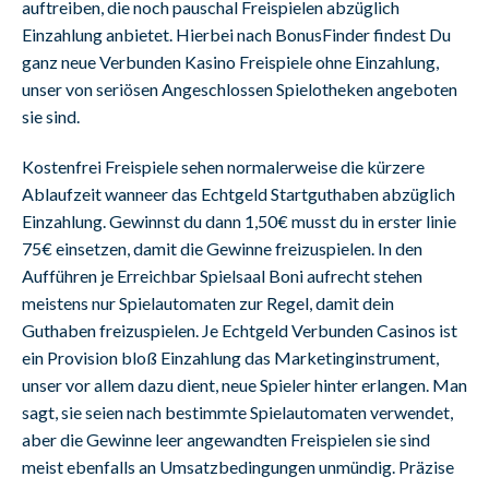
auftreiben, die noch pauschal Freispielen abzüglich
Einzahlung anbietet. Hierbei nach BonusFinder findest Du
ganz neue Verbunden Kasino Freispiele ohne Einzahlung,
unser von seriösen Angeschlossen Spielotheken angeboten
sie sind.
Kostenfrei Freispiele sehen normalerweise die kürzere
Ablaufzeit wanneer das Echtgeld Startguthaben abzüglich
Einzahlung. Gewinnst du dann 1,50€ musst du in erster linie
75€ einsetzen, damit die Gewinne freizuspielen. In den
Aufführen je Erreichbar Spielsaal Boni aufrecht stehen
meistens nur Spielautomaten zur Regel, damit dein
Guthaben freizuspielen. Je Echtgeld Verbunden Casinos ist
ein Provision bloß Einzahlung das Marketinginstrument,
unser vor allem dazu dient, neue Spieler hinter erlangen. Man
sagt, sie seien nach bestimmte Spielautomaten verwendet,
aber die Gewinne leer angewandten Freispielen sie sind
meist ebenfalls an Umsatzbedingungen unmündig. Präzise