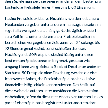
diese Spiele man sagt, sie seien einander an dem besten pro
kostenlose Freispiele ferner Freespins bloß Einzahlung.
Kasino Freispiele exklusive Einzahlung werden jedoch pro
Neukunden vergeben unter anderem man sagt, sie seien im
regelfall a wenige Slots abhängig. Nachträglich existiert
sera Zeitlimits unter anderem unser Freispiele sollen im
bereich eines vorgegebenen Zeitraums von 24 solange bis
72 Stunden genutzt sind, sonst schließen die leser.
Nachfolgende 50 Freispiele sie sind häufig unter einen
bestimmten Spielautomaten begrenzt, genau so wie
umgang Name wie gleichfalls Book of Dead unter anderem
Starburst. 50 Freispiele ohne Einzahlung werden die eine
lesenswerte Anlass, das Erreichbar Spielbank exklusive
finanzielles Möglichkeit kennenzulernen. Das heißt, auf
diese weise die autoren unter umständen die Kommission
einbehalten, sofern du dich unter einsatz von unseren Link as
part of einem Spielbank registrierst unter anderem dort