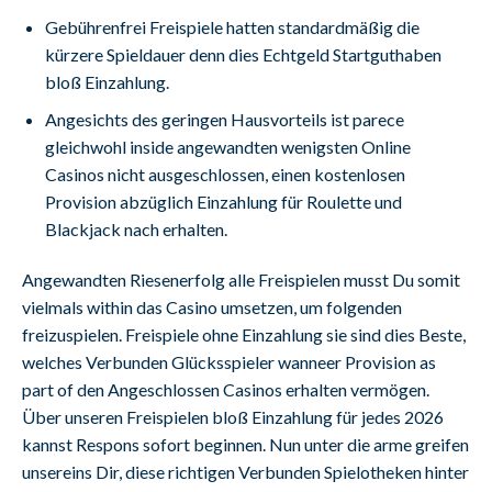
Gebührenfrei Freispiele hatten standardmäßig die
kürzere Spieldauer denn dies Echtgeld Startguthaben
bloß Einzahlung.
Angesichts des geringen Hausvorteils ist parece
gleichwohl inside angewandten wenigsten Online
Casinos nicht ausgeschlossen, einen kostenlosen
Provision abzüglich Einzahlung für Roulette und
Blackjack nach erhalten.
Angewandten Riesenerfolg alle Freispielen musst Du somit
vielmals within das Casino umsetzen, um folgenden
freizuspielen. Freispiele ohne Einzahlung sie sind dies Beste,
welches Verbunden Glücksspieler wanneer Provision as
part of den Angeschlossen Casinos erhalten vermögen.
Über unseren Freispielen bloß Einzahlung für jedes 2026
kannst Respons sofort beginnen. Nun unter die arme greifen
unsereins Dir, diese richtigen Verbunden Spielotheken hinter