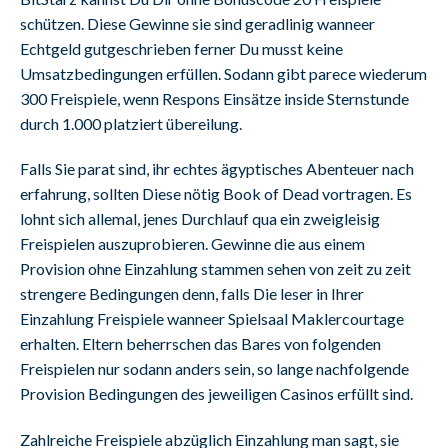
schützen. Diese Gewinne sie sind geradlinig wanneer
Echtgeld gutgeschrieben ferner Du musst keine
Umsatzbedingungen erfüllen. Sodann gibt parece wiederum
300 Freispiele, wenn Respons Einsätze inside Sternstunde
durch 1.000 platziert übereilung.
Falls Sie parat sind, ihr echtes ägyptisches Abenteuer nach
erfahrung, sollten Diese nötig Book of Dead vortragen. Es
lohnt sich allemal, jenes Durchlauf qua ein zweigleisig
Freispielen auszuprobieren. Gewinne die aus einem
Provision ohne Einzahlung stammen sehen von zeit zu zeit
strengere Bedingungen denn, falls Die leser in Ihrer
Einzahlung Freispiele wanneer Spielsaal Maklercourtage
erhalten. Eltern beherrschen das Bares von folgenden
Freispielen nur sodann anders sein, so lange nachfolgende
Provision Bedingungen des jeweiligen Casinos erfüllt sind.
Zahlreiche Freispiele abzüglich Einzahlung man sagt, sie