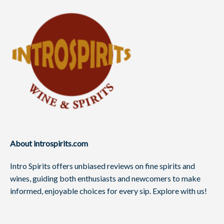
About introspirits.com
Intro Spirits offers unbiased reviews on fine spirits and
wines, guiding both enthusiasts and newcomers to make
informed, enjoyable choices for every sip. Explore with us!