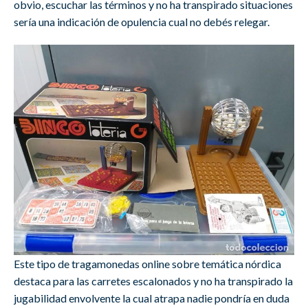
obvio, escuchar las términos y no ha transpirado situaciones
serí­a una indicación de opulencia cual no debés relegar.
Este tipo de tragamonedas online sobre temática nórdica
destaca para las carretes escalonados y no ha transpirado la
jugabilidad envolvente la cual atrapa nadie pondrí­a en duda