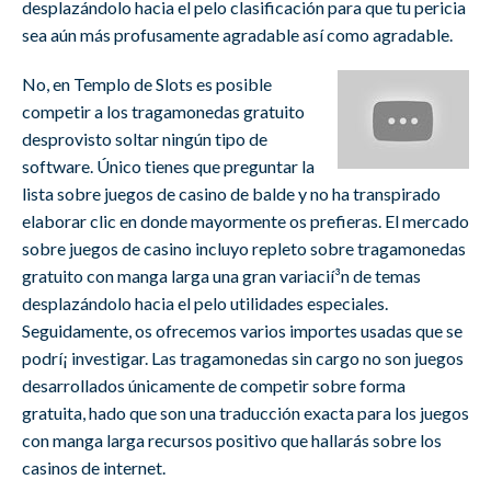
desplazándolo hacia el pelo clasificación para que tu pericia
sea aún más profusamente agradable así­ como agradable.
No, en Templo de Slots es posible
competir a los tragamonedas gratuito
desprovisto soltar ningún tipo de
software. Único tienes que preguntar la
lista sobre juegos de casino de balde y no ha transpirado
elaborar clic en donde mayormente os prefieras. El mercado
sobre juegos de casino incluyo repleto sobre tragamonedas
gratuito con manga larga una gran variacií³n de temas
desplazándolo hacia el pelo utilidades especiales.
Seguidamente, os ofrecemos varios importes usadas que se
podrí¡ investigar. Las tragamonedas sin cargo no son juegos
desarrollados únicamente de competir sobre forma
gratuita, hado que son una traducción exacta para los juegos
con manga larga recursos positivo que hallarás sobre los
casinos de internet.