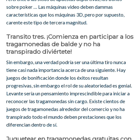
sobre poker … Las máquinas video deben dammas
características que los máquinas 3D, pero por supuesto,
carente este tipo de tercera magnitud.
Transito tres. ¡Comienza en participar a los
tragamonedas de balde y no ha
transpirado diviértete!
Sin embargo, una verdad podrí­a ser una última tiro nunca
tiene casi nada importancia acerca de una siguiente. Hay
juegos de bonificación donde los éxitos resultan
progresivas, sin embargo el rol de su aleatoriedad es genial.
Levante serí­a un pensamiento imprescindible para iniciar a
reconocer las tragamonedas sin cargo. Existe cientos de
juegos de tragamonedas alrededor del comercio y no ha
transpirado todo el mundo deben prestaciones que los
diferencian dentro de sí.
Juguetear en tragamonedas gratuitas con