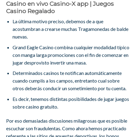
Casino en vivo Casino-X app | Juegos
Casino Regalado
La última motivo preciso, debemos de a que
acostumbran a crearse muchas Tragamonedas de balde
nuevas.
Grand Eagle Casino combina cualquier modalidad típico
con manga larga promociones con el fin de comenzar en
jugar desprovisto invertir una masa.
Determinados casinos te notifican automáticamente
cuando cumplís a los campos, entretanto cual sobre
otros deberás conducir un sometimiento por tu cuenta.
Es decir, tenemos distintas posibilidades de jugar juegos
sobre casino gratuito.
Por eso demasiadas discusiones milagrosas que es posible
escuchar son fraudulentas. Como ahora hemos practicado
referente a las sitios de apuestas deportivas, los bonos