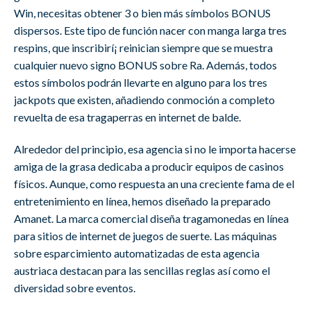
Win, necesitas obtener 3 o bien más símbolos BONUS
dispersos. Este tipo de función nacer con manga larga tres
respins, que inscribirí¡ reinician siempre que se muestra
cualquier nuevo signo BONUS sobre Ra. Además, todos
estos símbolos podrán llevarte en alguno para los tres
jackpots que existen, añadiendo conmoción a completo
revuelta de esa tragaperras en internet de balde.
Alrededor del principio, esa agencia si no le importa hacerse
amiga de la grasa dedicaba a producir equipos de casinos
físicos. Aunque, como respuesta an una creciente fama de el
entretenimiento en línea, hemos diseñado la preparado
Amanet. La marca comercial diseña tragamonedas en línea
para sitios de internet de juegos de suerte. Las máquinas
sobre esparcimiento automatizadas de esta agencia
austriaca destacan para las sencillas reglas así­ como el
diversidad sobre eventos.