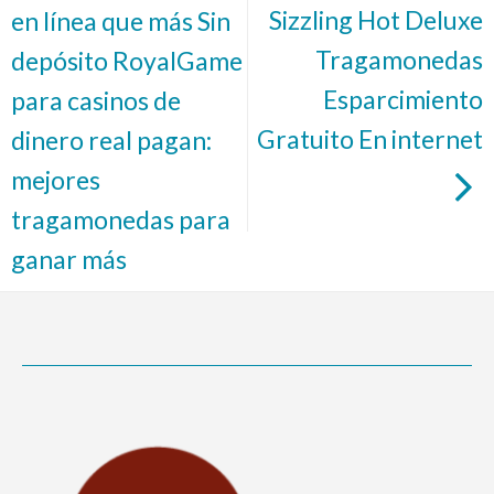
Sizzling Hot Deluxe
en línea que más Sin
Tragamonedas
depósito RoyalGame
Esparcimiento
para casinos de
Gratuito En internet
dinero real pagan:
mejores
tragamonedas para
ganar más