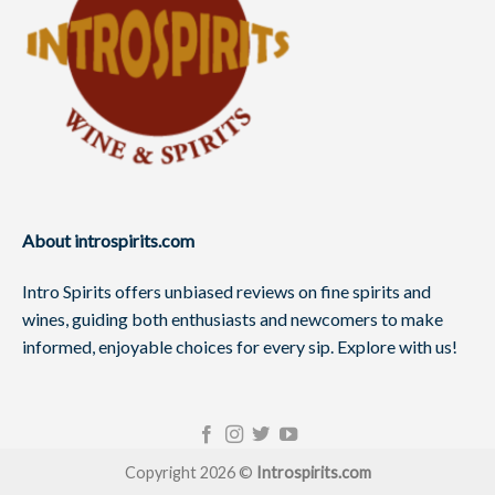
About introspirits.com
Intro Spirits offers unbiased reviews on fine spirits and
wines, guiding both enthusiasts and newcomers to make
informed, enjoyable choices for every sip. Explore with us!
Copyright 2026 ©
Introspirits.com