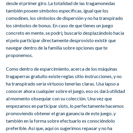
desde el primer giro. La totalidad de las tragamonedas
también poseen símbolos específicas, igual que los
comodines, los símbolos de dispersión y no ha transpirado
los símbolos de bonus. En caso de que tienes un juego
concreto en mente, se podrí¡ buscarlo desplazándolo hacia
el pelo participar directamente desprovisto existir que
navegar dentro de la familia sobre opciones que te
proponemos.
Como dentro de esparcimiento, acerca de los máquinas
tragaperras gratuito existe reglas sitio instrucciones, y no
ha transpirado serí­a virtuoso tenerlas claras. Usa lapso a
conocer ahora cualquier sobre el juego, eso os dará utilidad
al momento obsequiar con su colección. Una vez que
empezamos en participar slots, lo perfectamente hacemos
promoviendo obtener el gran ganancia de este juego, y
también en la forma sobre efectuarlo es conociéndolo
preferible. Así que, aquí os sugerimos repasar y no ha